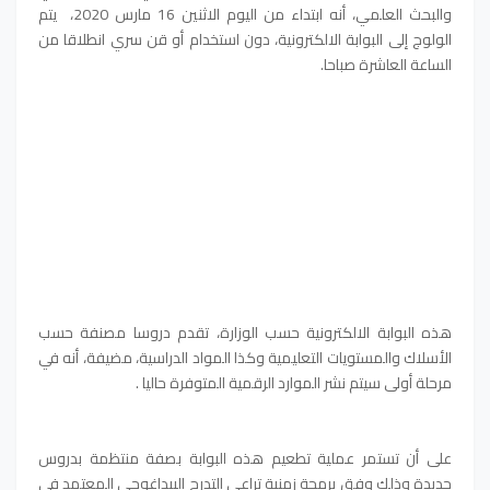
والبحث العلمي، أنه ابتداء من اليوم الاثنين 16 مارس 2020، يتم
الولوج إلى البوابة الالكترونية، دون استخدام أو قن سري انطلاقا من
الساعة العاشرة صباحا.
هذه البوابة الالكترونية حسب الوزارة، تقدم دروسا مصنفة حسب
الأسلاك والمستويات التعليمية وكذا المواد الدراسية، مضيفة، أنه في
مرحلة أولى سيتم نشر الموارد الرقمية المتوفرة حاليا .
على أن تستمر عملية تطعيم هذه البوابة بصفة منتظمة بدروس
جديدة وذلك وفق برمجة زمنية تراعي التدرج البيداغوجي المعتمد في