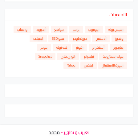
التسميات
الفيس بوك
اليوتيوب
برامج
مواقع
أندرويد
واتساب
ويندوز
أدسنس
دورة بلوجر
سيو SEO
ايميلات
هاردوير
أنستغرام
التويتر
تيك توك
بلوجر
بنوك الالكترونية
تيليجرام
الواي فاي
Snapchat
اجهزة الاستقبال
لينكس
Yahoo
تعريب و تطوير -
محمد