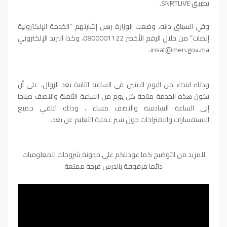
تطبيق SNRTLIVE.
وفي السياق ذاته، وضعت الوزارة رهن إشارتهم “الخدمة الإلكترونية
إنصات” من خلال الرقم الأخضر 0800001122، وكذا البريد الإلكتروني
insat@men.gov.ma.
وذلك ابتداء من اليوم الاثنين في الساعة الثانية بعد الزوال، على أن
تكون هذه الخدمة متاحة كل يوم من الساعة الثامنة والنصف صباحا
إلى الساعة السادسة والنصف مساء ، وذلك لتلقي جميع
الاستفسارات والاقتراحات حول سير عملية التعليم عن بعد.
للمزيد من التوضيح كما عودناكم على مدونة شروحات للمعلوميات
دائما مرفوقة بالدرس فرجة ممتعة