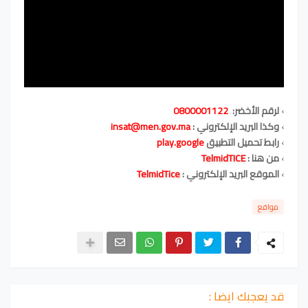
›
لرقم الأخضر:
0800001122
›
وكذا البريد الإلكتروني :
insat@men.gov.ma
›
رابط تحميل التطبيق
play.google
›
من هنا
:
TelmidTICE
›
الموقع البريد الإلكتروني :
TelmidTice
مواقع
قد يعجبك ايضا :