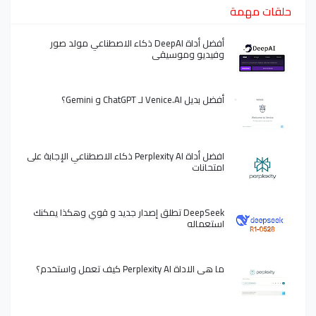
حلقات مهمة
أفضل أداة DeepAI ذكاء الاصطناعي مولد صور
وفيديو وموسيقى
أفضل بديل Venice.AI لـ ChatGPT و Gemini؟
افضل أداة Perplexity AI ذكاء الاصطناعي الإجابة على
امتحانات
DeepSeek تطلق إصدار جديد و قوي وهكذا يمكنك
استعماله
ما هي الاداة Perplexity AI كيف تعمل واستخدم؟