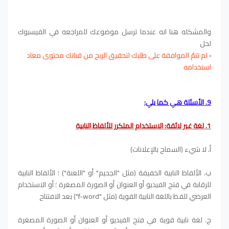
والمشكله هنا انه عندما ترسل موضوعك للمراجعه في الفيسبوك
لحل
›
لم تتمّ الموافقة على طلبك لتحقيق الربح من قناتك محتوى معاد
استخدامه
9. الأسئلة هي كما يلي:
1. لغة غير لائقة: الاستخدام المتكرر للألفاظ النابية
أ. لا شيء (السماح بالإعلانات)
ب. الألفاظ النابية الخفيفة (مثل "الجحيم" أو "اللعنة") ؛ الألفاظ النابية
للرقابة في فتح الفيديو أو العنوان أو الصورة المصغرة ؛ أو الاستخدام
العرضي للفظ باللغة النابية القوية (مثل "f-word") بعد الافتتاح
ج. لغة نابية قوية في فتح الفيديو أو العنوان أو الصورة المصغرة