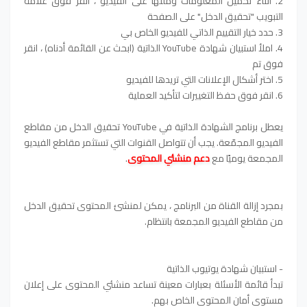
2. أثناء تحميل المعلومات وملئها على الفيديو ، انقر فوق علامة
التبويب "تحقيق الدخل" على الصفحة
3. حدد خيار التقييم الذاتي للفيديو الخاص بي
4. املأ استبيان شهادة YouTube الذاتية (ابحث عن القائمة أدناه) ، انقر
فوق تم
5. اختر أشكال الإعلانات التي تريدها للفيديو
6. انقر فوق حفظ التغييرات لتأكيد العملية
يعطل برنامج الشهادة الذاتية في YouTube تحقيق الدخل من مقاطع
الفيديو المجمّعة. يجب أن تتواصل القنوات التي تستثمر مقاطع الفيديو
المجمعة يوميًا مع
دعم منشئي المحتوى
.
بمجرد إزالة القناة من البرنامج ، يمكن لمنشئ المحتوى تحقيق الدخل
من مقاطع الفيديو المجمعة بانتظام.
- استبيان شهادة يوتيوب الذاتية
تبدأ قائمة الأسئلة بعبارات معينة تساعد منشئي المحتوى على إعلان
مستوى أمان المحتوى الخاص بهم.