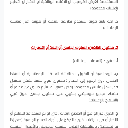
المستخدمة لغرض الكوميديا أو الأفلام الوثائقية أو الأخبار أو التعليم
(إعلانات محدودة)
د. لغة نابية قوية تستخدم بطريقة بغيضة أو مهينة (غير مناسبة
للإعلانات)
2. محتوى للبالغين: السلوك الجنسي أو اللغة أو التعبيرات
أ.
لا شيء (السماح بالإعلانات)
ب.
الرومانسية أو التقبيل ؛ مناقشة العلاقات الرومانسية أو النشاط
الجنسي دون الرجوع إلى الجماع ؛ محتوى موحٍ جنسيًا بشكل معتدل
قد يشمل ملابس محدودة ؛ رقص حسي أو تعليم جنسي غير مصور أو
مقطع فيديو موسيقي يحتوي على محتوى جنسي بدون عُري
(السماح بالإعلانات)
ج.
العري غير الواضح أو الخاضع للرقابة ، حتى لو تم استخدامه للتعليم أو
الأخبار أو في سياقات أخرى ؛ التركيز على أجزاء الجسم الجنسية (حتى إذا
تم تغطيتها) ، ومناقشات التجارب الجنسية الحميمة ، والأفعال الجنسية