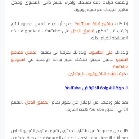
وكيفية قراءة دقة تقييمك وإجراء تقييم ذاتي للمحتوى ومدى
تطابق تقييمك مع تقييم يوتيوب .
إذا كنت
منشئ قناة YouTube
الجديد أو لديك بالفعل جمهور لائق
وترغب في تمكين
تحقيق الدخل
على YouTube ، فستوجهك هذه
المشاركة للقيام بذلك.
وكذالك
على الحاسوب
وكذالك تطرقنا الى كيفية
تحميل مقاطع
الفيديو
تحميل فيديو، يمكنك تغيير بياناته الوصفية في
استوديو
.
YouTube
›
كيف انشاء قناة يوتيوب للمبتدئين
1. ميزة الشهادة الذاتية في YouTube
بعد عام ونصف من الإعلان عن تطوير نظام
تحقيق الدخل
بالتقييم
الذاتي ، أطلق YouTube هذه الميزة.
طُلب من مجموعة من منشئي المحتوى تقييم محتوى الفيديو الخاص
بهم أثناء التحميل بحيث تكون الإعلانات المعروضة ذات صلة بمحتوى