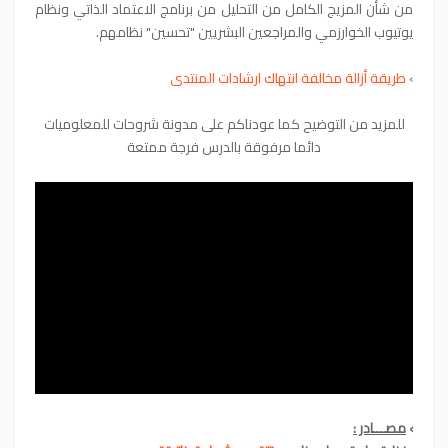
من شأن المزيج الكامل من التحليل من برنامج الاعتماد الذاتي ونظام
يوتيوب الخوارزمي والمراجعين البشريين "تحسين" نظامهم.
›
طريقة أزالة مخالفة انتهاك ارشادات المنتدى
للمزيد من التوضيح كما عودناكم على مدونة شروحات للمعلوميات
دائما مرفوقة بالدرس فرجة ممتعة
›
مصـــادر :