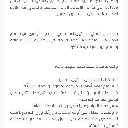
إذا كان منشئ المحتوى صادقًا بشأن محتوى الفيديو الخاص به ، فإن
YouTube يثق به في الاعتماد الذاتي المناسب والدقيق. تبني هذه
العملية علاقة جديرة بالثقة بين النظيرين.
مما يمنح منشئي المحتوى التحكم في جانب واحد رئيسي من تحقيق
الدخل من الفيديو سيساعدنا تقييمك في اتخاذ القرارات المتعلقة
بتحقيق الربح بسرعة ودقة أكبر.
وإليك ما يحدث عندما تقدّم شهادة ذاتية:
1. يمكنك إطلاعنا على محتوى الفيديو.
2. ستقيّم عندها أنظمتنا المبرمجة المحتوى وتتّخذ قرارًا بشأنه.
3. إذا كنت لا توافق على قرار أنظمتنا المبرمجة، يمكنك تقديم طلب
ليدقّق فيه أحد المراجعين.
4. سيتحقق المراجع من الفيديو ويقدّم ملاحظات بشأنه.
5. ويمكنك الاطّلاع على أوجه الاختلاف بين رأيك ورأي المراجع بالنسبة
إلى محتوى هذا الفيديو (على سبيل المثال، "لغة غير ملائمة" أو
"مسائل حساسة").