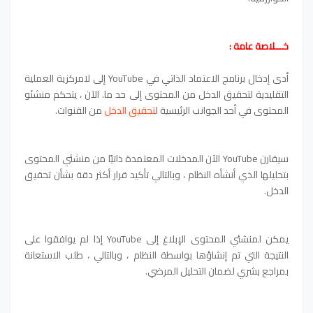
خـــلاصة عامة :
أدى إدخال برنامج الاعتماد الذاتي في YouTube إلى لامركزية العملية
التقليدية لتحقيق الدخل من المحتوى إلى حد ما. الآن ، يتحكم منشئو
المحتوى في أحد الجوانب الرئيسية ل
تحقيق الدخل
من القنوات.
سيقارن YouTube الآن المدخلات المعتمدة ذاتيًا من منشئي المحتوى
بتحليلها الذي أنشأه النظام ، وبالتالي تأكيد قرار أكثر دقة بشأن تحقيق
الدخل.
يمكن لمنشئي المحتوى الإبلاغ إلى YouTube إذا لم يوافقوا على
النتيجة التي تم إنشاؤها بواسطة النظام ، وبالتالي ، طلب الاستعانة
بمراجع بشري لضمان التحليل المرضي.