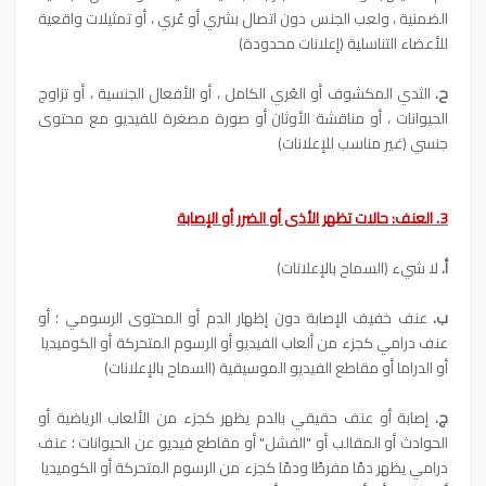
الضمنية ، ولعب الجنس دون اتصال بشري أو عُري ، أو تمثيلات واقعية
للأعضاء التناسلية (إعلانات محدودة)
ح.
الثدي المكشوف أو العُري الكامل ، أو الأفعال الجنسية ، أو تزاوج
الحيوانات ، أو مناقشة الأوثان أو صورة مصغرة للفيديو مع محتوى
جنسي (غير مناسب للإعلانات)
3. العنف: حالات تظهر الأذى أو الضرر أو الإصابة
أ.
لا شيء (السماح بالإعلانات)
ب.
عنف خفيف الإصابة دون إظهار الدم أو المحتوى الرسومي ؛ أو
عنف درامي كجزء من ألعاب الفيديو أو الرسوم المتحركة أو الكوميديا ​​
أو الدراما أو مقاطع الفيديو الموسيقية (السماح بالإعلانات)
ج.
إصابة أو عنف حقيقي بالدم يظهر كجزء من الألعاب الرياضية أو
الحوادث أو المقالب أو "الفشل" أو مقاطع فيديو عن الحيوانات ؛ عنف
درامي يظهر دمًا مفرطًا ودمًا كجزء من الرسوم المتحركة أو الكوميديا ​​