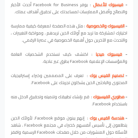
-
فيسبوك للأعمال
: يوفر Facebook for Business أحدث الأخبار
والنصائح وأفضل الممارسات لمساعدتك على تحقيق أهداف عملك.
-
الفيسبوك والخصوصية
: مثل هذه الصفحة لمعرفة كيفية ممارسة
اختيارك لمشاركة ما تريد مع أولئك الذين تريدهم ، ومواكبة التغييرات ،
والتحدث مع الآخرين حول أهمية الخصوصية في عصرنا الرقمي.
-
فيسبوك ميديا
: اكتشف كيف تستخدم الشخصيات العامة
والمؤسسات الإعلامية Facebook بطرق غير عادية.
-
تصميم الفيس بوك
: تعرف على المصممين وخبراء إستراتيجيات
المحتوى والباحثين الذين يشكلون تجربتك على Facebook.
-
مطوري الفيسبوك
: قم بإنشاء تطبيقك وتنميته وتحقيق الدخل منه
باستخدام Facebook.
-
هندسة الفيس بوك
: إنهم يبنون موقع Facebook. لأولئك الذين
يتطلعون إلى تأسيس أنفسهم كخبراء في مجتمع Facebook ، شاهد
الأسئلة حول المنشورات من خلال صفحات Facebook الرسمية واقفز