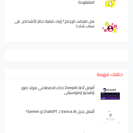
المفقودة
هل تعرضت للإزعاج؟ إليك كيفية حظر الأشخاص على
سناب شات!
حلقات مهمة
أفضل أداة DeepAI ذكاء الاصطناعي مولد صور
وفيديو وموسيقى
أفضل بديل Venice.AI لـ ChatGPT و Gemini؟