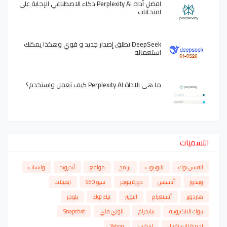
افضل أداة Perplexity AI ذكاء الاصطناعي الإجابة على
امتحانات
DeepSeek تطلق إصدار جديد و قوي وهكذا يمكنك
استعماله
ما هي الاداة Perplexity AI كيف تعمل واستخدم؟
التسميات
الفيس بوك
اليوتيوب
برامج
مواقع
أندرويد
واتساب
ويندوز
أدسنس
دورة بلوجر
سيو SEO
ايميلات
هاردوير
أنستغرام
التويتر
تيك توك
بلوجر
بنوك الالكترونية
تيليجرام
الواي فاي
Snapchat
اجهزة الاستقبال
لينكس
Yahoo