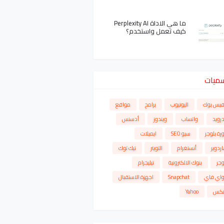
ما هي الاداة Perplexity AI
كيف تعمل واستخدم؟
سميات
فيس بوك
اليوتيوب
برامج
مواقع
درويد
واتساب
ويندوز
أدسنس
رة بلوجر
سيو SEO
ايميلات
ردوير
أنستغرام
التويتر
تيك توك
وجر
بنوك الالكترونية
تيليجرام
واي فاي
Snapchat
اجهزة الاستقبال
نكس
Yahoo