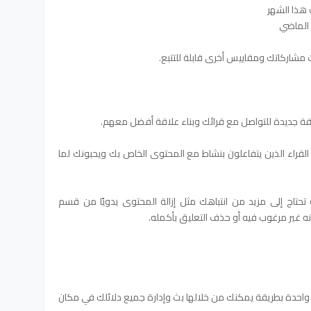
 هذا الشهر
 الماضي
 مشاركاتك ومقاييس أخرى قابلة للتتبع.
قة جديدة للتواصل مع قرائك وبناء علاقة أفضل معهم.
 القراء الذين يتفاعلون بنشاط مع المحتوى الخاص بك ويحبونك لما
 تحتاج إلى مزيد من انتباهك مثل إزالة المحتوى يدويًا من قسم
نه غير مرغوب فيه أو حذف التعليق بأكمله.
بة واحدة بطريقة يمكنك من خلالها بث وإدارة جميع دلائلك في مكان