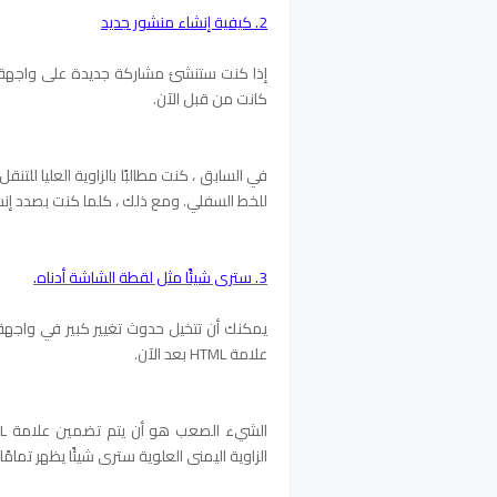
2. كيفية إنشاء منشور جديد
إذا كنت ستنشئ مشاركة جديدة على واجهة ال
كانت من قبل الآن.
في السابق ، كنت مطالبًا بالزاوية العليا للتنق
للخط السفلي. ومع ذلك ، كلما كنت بصدد إنش
3. سترى شيئًا مثل لقطة الشاشة أدناه.
يمكنك أن تتخيل حدوث تغيير كبير في واجه
علامة HTML بعد الآن.
الزاوية اليمنى العلوية سترى شيئًا يظهر تمامً