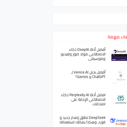
ات مهمة
أفضل أداة DeepAI ذكاء
الاصطناعي مولد صور وفيديو
وموسيقى
أفضل بديل Venice.AI لـ
ChatGPT و Gemini؟
افضل أداة Perplexity AI ذكاء
الاصطناعي الإجابة على
امتحانات
DeepSeek تطلق إصدار جديد و
قوي وهكذا يمكنك استعماله