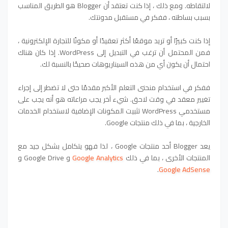
لالتقاطه. ومع ذلك ، إذا كنت تعتقد أن Blogger هو الطريق المناسب
بسبب بساطته ، ففكر في مستقبل مدونتك.
إذا كنت كبيرًا أو تريد موقعًا أكثر تعقيدًا أو مكونًا للتجارة الإلكترونية ،
فمن المحتمل أن ترغب في التبديل إلى WordPress. إذا كان هناك
احتمال أن يكون أي من هذه السيناريوهات صحيحًا بالنسبة لك.
ففكر في استخدام منحنى التعلم الأكبر مقدمًا حتى لا تضطر إلى إجراء
تغيير معقد في وقت لاحق. شيء آخر يجب مراعاته هو أنه يجب على
مستخدمي WordPress تثبيت المكونات الإضافية لاستخدام الخدمات
الخارجية ، بما في ذلك منتجات Google.
يعد Blogger أحد منتجات Google ، لذا فهو يتكامل بشكل جيد مع
المنتجات الأخرى ، بما في ذلك
Google Analytics
و Google Drive و
.
Google AdSense