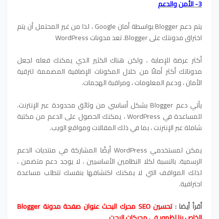
3- الأمن والدعم
يتم دعم Blogger بواسطة أمان Google ، لذا من غير المحتمل أن يتم
اختراق مدونتك على Blogger. تعد مدونات WordPress
أكثر عرضة للإصابة ، ولكن هناك الكثير الذي يمكنك فعله لجعل
مدوناتك أكثر أمانًا من خلال المكونات الإضافية المصممة لترقية
الأمان ، ودعم المعلومات ، ومراقبة الهجمات.
يأتي دعم Blogger بشكل أساسي من وثائق محدودة عبر الإنترنت.
للمساعدة في WordPress ، يمكنك الحصول على الدعم من مكتبة
شاملة عبر الإنترنت ، بما في ذلك المقالات ومواقع الويب.
يمكن لمستخدمي WordPress أيضًا المشاركة في منتديات الدعم
الرسمية. بالنسبة لكلا النظامين الأساسيين ، لا يوجد دعم متضمن ،
لذلك المواقف التي لا يمكنك اكتشافها بنفسك تتطلب مساعدة
احترافية.
أقرأ أيضا :
تحسين SEO محرك البحث عنوان صفحة مدونة Blogger
الخاص بنا لظهور في محركات البحت