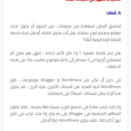
4- ثيمات
لتحقيق أقصى استفادة من مدونتك ، من المهم أن يكون لديك
موقع مصمم لنوع عمليتك. هل أنت مدون فقط ، أو هل لديك منصة
للتجارة الإلكترونية أيضًا؟
هل تدير شركة صغيرة ؟ إذا كان الأمر كذلك ، فهل هو تقني أم
استشاري أم إبداعي؟ ستحتاج إلى اختيار موضوع مناسب بناءً على هذه
الاعتبارات.
في حين أن لكل من WordPress و Blogger موضوعات ، فإن
WordPress لديه العديد من السمات الأخرى. مرة أخرى ، قد يكون
هذا أو لا يمثل مشكلة ، اعتمادًا على احتياجاتك.
إذا كنت ترغب فقط في تجميع شيء بسيط معًا بسرعة ، فقد تكون
المظاهر المضمنة في Blogger على ما يرام. إذا كنت ترغب في اتباع
نهج أكثر دقة ، فقد يكون WordPress خيارًا أفضل.