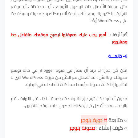
مثل مدونة الأعمال ذات الوصول الأوسع ، أو المحفظة ، أو موقع
التجارة الإلكترونية. ومع ذلك ، لاحظ أنه يمكنك بدء مدونة بسيطة جدًا
على WordPress أيضًا.
أقرأ أيضا :
أمور يجب عليك معرفتها ليصبح موقعك متفاعل جدا
ومشهور
6- خاتمـــة
لكن كن حذرا! لا تريد أن تتعثر في قيود Blogger في حالة توسع
مدونتك. وبالمثل ، قد تتعطل مع الكثير من ميزات WordPress التي لا
تحتاجها إذا كانت مدونتك أبسط مما كنت تخطط له في البداية.
مدون أو وورد؟ لا توجد إجابة واحدة صحيحة ، لذا ، في النهاية ، قم
بالبحث ، وحدد أفضل خيار يمكنك الحصول عليه ، وقم بالتدوين.
» متابعة
#
دورة بلوجر
» كيف إنشاء :
مدونة بلوجر