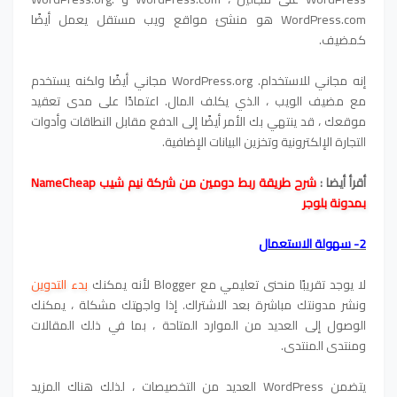
WordPress.com هو منشئ مواقع ويب مستقل يعمل أيضًا
كمضيف.
إنه مجاني للاستخدام. WordPress.org مجاني أيضًا ولكنه يستخدم
مع مضيف الويب ، الذي يكلف المال. اعتمادًا على مدى تعقيد
موقعك ، قد ينتهي بك الأمر أيضًا إلى الدفع مقابل النطاقات وأدوات
التجارة الإلكترونية وتخزين البيانات الإضافية.
أقرأ أيضا :
شرح طريقة ربط دومين من شركة نيم شيب NameCheap
بمدونة بلوجر
2- سهولة الاستعمال
لا يوجد تقريبًا منحنى تعليمي مع Blogger لأنه يمكنك
بدء التدوين
ونشر مدونتك مباشرة بعد الاشتراك. إذا واجهتك مشكلة ، يمكنك
الوصول إلى العديد من الموارد المتاحة ، بما في ذلك المقالات
ومنتدى المنتدى.
يتضمن WordPress العديد من التخصيصات ، لذلك هناك المزيد