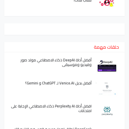
حلقات مهمة
أفضل أداة DeepAI ذكاء الاصطناعي مولد صور
وفيديو وموسيقى
أفضل بديل Venice.AI لـ ChatGPT و Gemini؟
افضل أداة Perplexity AI ذكاء الاصطناعي الإجابة على
امتحانات
DeepSeek تطلق إصدار جديد و قوي وهكذا يمكنك