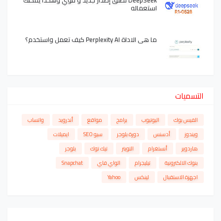
استعماله
ما هي الاداة Perplexity AI كيف تعمل واستخدم؟
التسميات
الفيس بوك
اليوتيوب
برامج
مواقع
أندرويد
واتساب
ويندوز
أدسنس
دورة بلوجر
سيو SEO
ايميلات
هاردوير
أنستغرام
التويتر
تيك توك
بلوجر
بنوك الالكترونية
تيليجرام
الواي فاي
Snapchat
اجهزة الاستقبال
لينكس
Yahoo