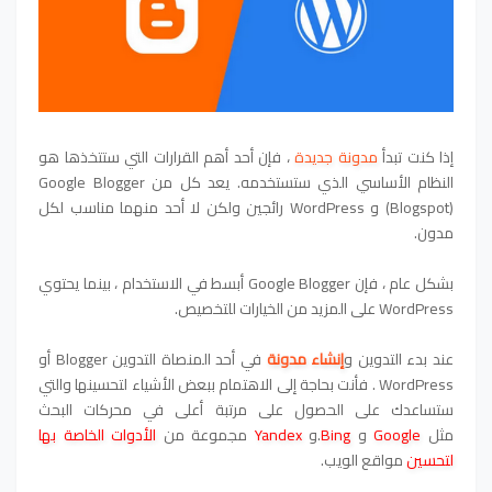
إذا كنت تبدأ
مدونة جديدة
، فإن أحد أهم القرارات التي ستتخذها هو
النظام الأساسي الذي ستستخدمه. يعد كل من Google Blogger
(Blogspot) و WordPress رائجين ولكن لا أحد منهما مناسب لكل
مدون.
بشكل عام ، فإن Google Blogger أبسط في الاستخدام ، بينما يحتوي
WordPress على المزيد من الخيارات للتخصيص.
عند بدء التدوين و
إنشاء مدونة
في أحد المنصاة التدوين Blogger أو
WordPress . فأنت بحاجة إلى الاهتمام ببعض الأشياء لتحسينها والتي
ستساعدك على الحصول على مرتبة أعلى في محركات البحث
مثل
Google
و
Bing
.و
Yandex
مجموعة من
الأدوات الخاصة بها
لتحسين
مواقع الويب.