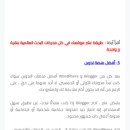
أقرأ أيضا :
‫طريقة نشر موقعك في كل محركات البحث العالمية بنقرة
زر واحدة
5- أفضل منصة تدوين
يعد كل من Blogger و WordPress أفضل منصات التدوين سواء
كنت تبدأ مدونتك الأولى أو الخمسين. لا أحد منهما على حق ، على
الرغم من أنه قد يكون أكثر ملاءمة لك ولمشروعك.
بشكل عام ، اختر Blogger إذا كنت مبتدئًا تبحث عن تطبيق سهل
الاستخدام. إنه اختيار جيد لمدونة جماعية شخصية أو اجتماعية أو
مدونة أعمال ذات جمهور محدود.
اختر WordPress إذا كنت بحاجة إلى المزيد من الميزات والتخصيص ،