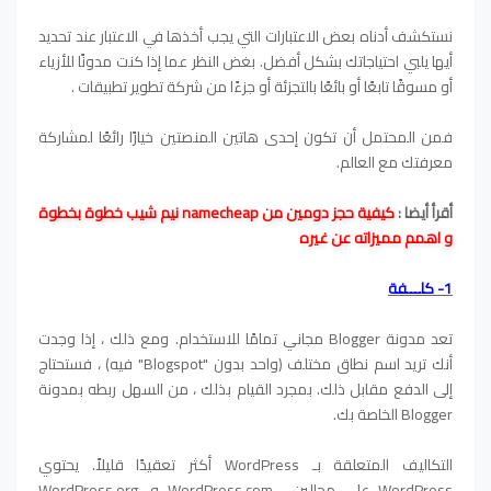
نستكشف أدناه بعض الاعتبارات التي يجب أخذها في الاعتبار عند تحديد
أيها يلبي احتياجاتك بشكل أفضل. بغض النظر عما إذا كنت مدونًا للأزياء
أو مسوقًا تابعًا أو بائعًا بالتجزئة أو جزءًا من شركة تطوير تطبيقات .
فمن المحتمل أن تكون إحدى هاتين المنصتين خيارًا رائعًا لمشاركة
معرفتك مع العالم.
أقرأ أيضا :
كيفية حجز دومين من namecheap نيم شيب خطوة بخطوة
و اهمم مميزاته عن غيره
1- كلـــفة
تعد مدونة Blogger مجاني تمامًا للاستخدام. ومع ذلك ، إذا وجدت
أنك تريد اسم نطاق مختلف (واحد بدون "Blogspot" فيه) ، فستحتاج
إلى الدفع مقابل ذلك. بمجرد القيام بذلك ، من السهل ربطه بمدونة
Blogger الخاصة بك.
التكاليف المتعلقة بـ WordPress أكثر تعقيدًا قليلاً. يحتوي
WordPress على مجالين ، WordPress.com و WordPress.org.