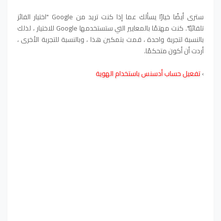
سترى أيضًا خيارًا يسألك عما إذا كنت تريد من Google "اختيار الفائز
تلقائيًا". كنت مهتمًا بالمعايير التي ستستخدمها Google للاختيار ، لذلك
بالنسبة لتجربة واحدة ، قمت بتمكين هذا ، وبالنسبة للتجربة الأخرى ،
أردت أن أكون متحكمًا.
›
تفعيل حساب أدسنس باستخدام الهوية