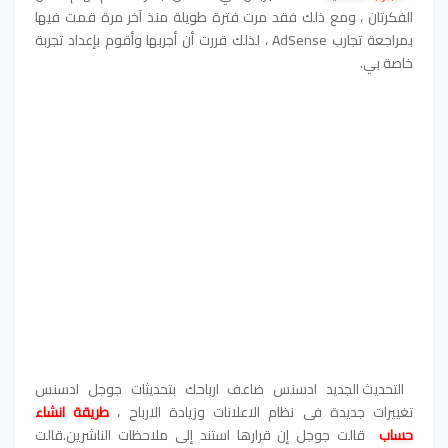
الفكرتان ، ومع ذلك فقد مرت فترة طويلة منذ آخر مرة قمت فيها
بمراجعة تجارب AdSense ، لذلك قررت أن أجربها وأقوم بإعداد تجربة
خاصة بي.
التحديث الجديد ادسنس ضاعف ارباحك بتحديثات جوجل ادسنس
تغييرات جديدة فى نظام الاعلانات وزيادة الارباح ،
طريقة انشاء
حساب
قالت جوجل إن قرارها استند إلى ملاحظات الناشرين.قالت