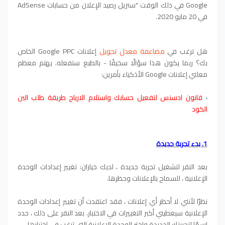
Google
في ذلك الوقت "سنزيل رصيد الإعلان من حسابات AdSense
في 20 مايو 2020.
هل ترغب في
مضاعفة معدل تحويل
إعلانات Google PPC الخاص
بك؟ ربما يكون هذا سؤالًا سخيفًا - بالطبع ستفعله. يهتم معظم
معلني إعلانات Google الأذكياء بأمرين:
›
قانون ادسنس لتفعيل حسابك واستلام الارباح طريقة طلب البن
الكود
1. بدء تجربة جديدة
بعد النقر لتشغيل تجربة جديدة ، لديك خياران: تغيير إعدادات الوحدة
الإعلانية ، للسماح بالإعلانات وحظرها.
نظرًا لأنني لا أحظر أي إعلانات ، فقد اعتقدت أن تغيير إعدادات الوحدة
الإعلانية سيعطيني أكبر التغييرات في الاختبار. بعد النقر على ذلك ، حدد
اسمًا لتجربتك الجديدة واختر الوحدة الإعلانية التي ترغب في اختبارها.