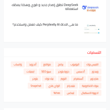
DeepSeek تطلق إصدار جديد و قوي وهكذا يمكنك
استعماله
ما هي الاداة Perplexity AI كيف تعمل واستخدم؟
التسميات
الفيس بوك
اليوتيوب
برامج
مواقع
أندرويد
واتساب
ويندوز
أدسنس
دورة بلوجر
سيو SEO
ايميلات
هاردوير
أنستغرام
التويتر
تيك توك
بلوجر
بنوك الالكترونية
تيليجرام
الواي فاي
Snapchat
اجهزة الاستقبال
لينكس
Yahoo