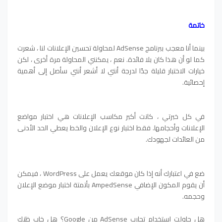
خاتمة
بينما أنا معجب ببرنامج AdSense لمحاولة تحسين الإعلانات لنا ، شعرت
كما لو أن هذا كان بلا فائدة. نعم ، يمكنني المحاولة مرة أخرى ، لكن
خيارات الاختبار قليلة جدًا لدرجة أنني لا أشعر أنني سأصل إلى أهمية
إحصائية.
في كل خبرتي ، كانت أكبر مكاسب الإعلانات هي اختبار مواضع
الإعلانات وأحجامها. فقط اختبار نوع الإعلان والخط يعطي الحد الأدنى
من العائدات لجهودك.
ضع في اعتبارك أنه إذا كان موقعك يعمل على WordPress ، فيمكن
أن يقوم المكون الإضافي AmpedSense بأتمتة اختبار موضع الإعلان
وحجمه.
هل حاولت استخدام تجارب AdSense من Google؟ هل خاب ظنك