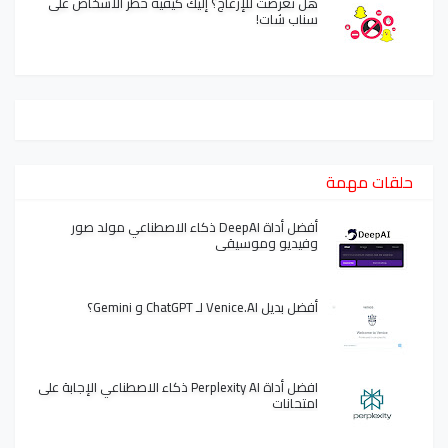
هل تعرضت للإزعاج؟ إليك كيفية حظر الأشخاص على
سناب شات!
حلقات مهمة
أفضل أداة DeepAI ذكاء الاصطناعي مولد صور
وفيديو وموسيقى
أفضل بديل Venice.AI لـ ChatGPT و Gemini؟
افضل أداة Perplexity AI ذكاء الاصطناعي الإجابة على
امتحانات