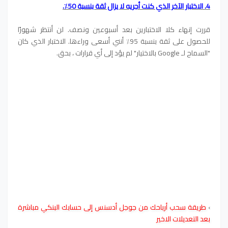
4. الاختبار الآخر الذي كنت أجريه لا يزال ثقة بنسبة 50٪.
قررت إنهاء كلا الاختبارين بعد أسبوعين ونصف. لن أنتظر شهورًا
للحصول على ثقة بنسبة 95٪ أنني أسعى وراءها. الاختبار الذي كان
"السماح لـ Google بالاختيار" لم يؤد إلى أي قرارات ، بحق.
›
طريقة سحب أرباحك من جوجل أدسنس إلى حسابك البنكي مباشرة
بعد التعديلات الاخير