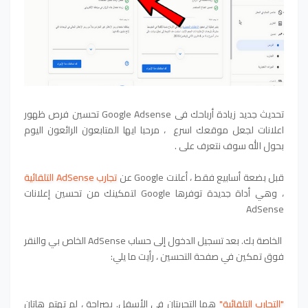
تحديث جديد زيادة أرباحك في Google Adsense تحسين فرص ظهور 
اعلانات لجعل موقعك 
اسرع 
،
مرحبا ايها المتابعون الرائعون اليوم
بحول الله سوف نتعرف على .
قبل بضعة أسابيع فقط ، أعلنت Google عن
تجارب AdSense التلقائية
، وهي أداة جديدة توفرها Google لتمكينك من تحسين إعلانات
AdSense
الخاصة بك. بعد تسجيل الدخول إلى حساب AdSense الخاص بي والنقر
فوق تمكين في صفحة التحسين ، رأيت ما يلي:
"التجارب التلقائية"
هما التجربتان في الأسفل. بصراحة ، لم تهتم هاتان