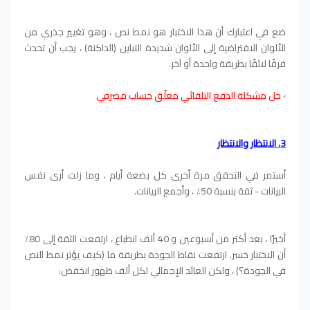
ضع في اعتبارك أن هذا الاختبار هو نمط نص ، وهو تغيير جذري من
الألوان الافتراضية إلى الألوان شديدة التباين (الداكنة) ، يجب أن تحدث
فرقًا لائقًا بطريقة واحدة أو آخر.
›
حل مشكلة الدفع التلقائي معلّق حساب مصرفي
3. الانتظار والانتظار
أستمر في التحقق مرة أخرى كل بضعة أيام ، وما زلت أرى نفس
البيانات - ثقة بنسبة 50٪ ، وأجمع البيانات.
أخيرًا ، بعد أكثر من أسبوعين و 40 ألف انطباع ، ارتفعت الثقة إلى 80٪
أن الاختبار خسر. ارتفعت نقاط الجودة بطريقة ما (كيف يؤثر نمط النص
في الجودة؟) ، ولكن العائد الإجمالي لكل ألف ظهور انخفض: