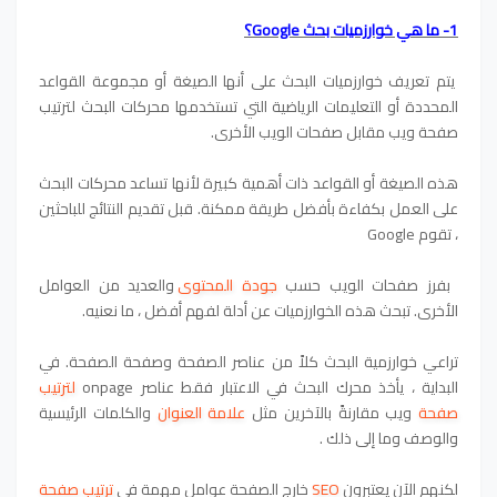
1- ما هي خوارزميات بحث Google؟
يتم تعريف خوارزميات البحث على أنها الصيغة أو مجموعة القواعد
المحددة أو التعليمات الرياضية التي تستخدمها محركات البحث لترتيب
صفحة ويب مقابل صفحات الويب الأخرى.
هذه الصيغة أو القواعد ذات أهمية كبيرة لأنها تساعد محركات البحث
على العمل بكفاءة بأفضل طريقة ممكنة. قبل تقديم النتائج للباحثين
، تقوم Google
بفرز صفحات الويب حسب
جودة المحتوى
والعديد من العوامل
الأخرى. تبحث هذه الخوارزميات عن أدلة لفهم أفضل ، ما نعنيه.
تراعي خوارزمية البحث كلاً من عناصر الصفحة وصفحة الصفحة. في
البداية ، يأخذ محرك البحث في الاعتبار فقط عناصر onpage
لترتيب
صفحة
ويب مقارنةً بالآخرين مثل
علامة العنوان
والكلمات الرئيسية
والوصف وما إلى ذلك .
لكنهم الآن يعتبرون
SEO
خارج الصفحة عوامل مهمة في
ترتيب صفحة