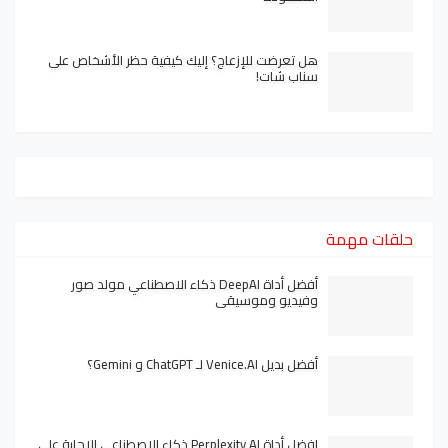
هل تعرضت للإزعاج؟ إليك كيفية حظر الأشخاص على
سناب شات!
حلقات مهمة
أفضل أداة DeepAI ذكاء الاصطناعي مولد صور
وفيديو وموسيقى
أفضل بديل Venice.AI لـ ChatGPT و Gemini؟
افضل أداة Perplexity AI ذكاء الاصطناعي الإجابة على