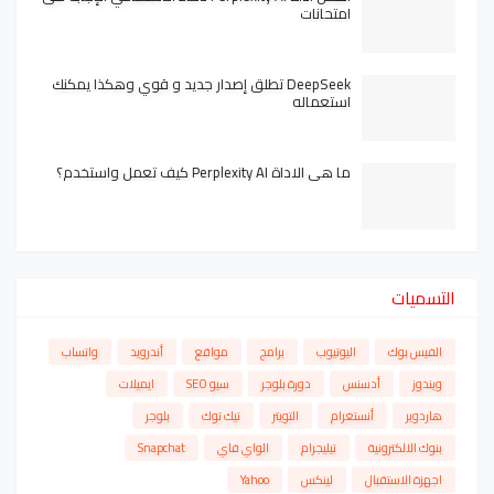
امتحانات
DeepSeek تطلق إصدار جديد و قوي وهكذا يمكنك
استعماله
ما هي الاداة Perplexity AI كيف تعمل واستخدم؟
التسميات
الفيس بوك
اليوتيوب
برامج
مواقع
أندرويد
واتساب
ويندوز
أدسنس
دورة بلوجر
سيو SEO
ايميلات
هاردوير
أنستغرام
التويتر
تيك توك
بلوجر
بنوك الالكترونية
تيليجرام
الواي فاي
Snapchat
اجهزة الاستقبال
لينكس
Yahoo