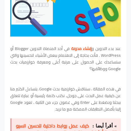
عند بدء التدوين و
إنشاء مدونة
في أحد المنصاة التدوين Blogger أو
WordPress . فأنت بحاجة إلى الاهتمام ببعض الأشياء لتحسينها والتي
ستساعدك على الحصول على مرتبة أعلى ومعرفة خوارزميات بحث
Google ووظائفها؟
في هذه المقالة ، سنناقش خوارزمية بحث Google. يتساءل الكثير منا
عن كيفية عمل البحث على جوجل. نكتب كلمة رئيسية أو عبارة تتعلق
ببحثنا ونضغط على Enter وفي غضون جزء من الثانية ، تعود Google
إلينا بأفضل التطابقات الممكنة مع ما نريد.
كيف عمل روابط داخلية لتحسين السيو
» أقرأ أيضا :