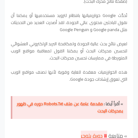
(صفحة نتائج محرك البحث).
تُحدِّث Google خوارزمياتها بانتظام لتزويد مستخدميها أو يمكننا أن
نقول للباحثين محتوى عالي الجودة. لقد أصدرت العديد من التحديثات
مثل Google panda و Google Penguin
لعرض نتائج بحث عالية الجودة ولمكافحة البريد الإلكتروني العشوائي
لتحسين محركات البحث أو يمكننا القول لمعاقبة مواقع الويب
المتورطة في ممارسات تحسين محركات البحث.
هذه الخوارزميات معقدة للغاية وقوية لأنها تصنف مواقع الويب
التي تعوق إرشادات جودة Google.
» أقرأ أيضا :
مقدمة عامة عن ملف Robots.Txt دوره في ظهور
بمحركات البحت
» متابعة
#
دورة بلوجر