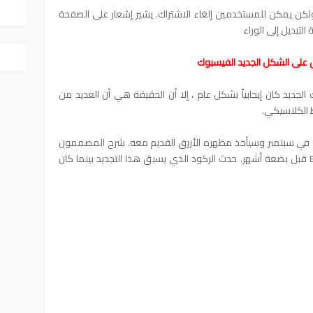
، ولكن يمكن للمستخدمين إلغاء الاشتراك. يشير إشعار على الصفحة
لتبديل إلى الوراء
 على الشكل الجديد الفيسبوك
ديد كان إيجابياً بشكل عام ، إلا أن الحقيقة هي أن العديد من
 الكلاسيكي.
كلاسيكي سيختفي في سبتمبر وسيأخذ مظهره الأزرق القديم معه. شرح المصممون
والمهندسون أسبابهم للتحول إلى Engadget قبل بضعة أشهر. حدث الركود الذي يسبق هذا التجديد بينما كان