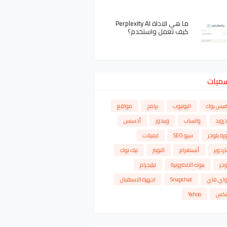
ما هي الاداة Perplexity AI
كيف تعمل واستخدم؟
سميات
فيس بوك
اليوتيوب
برامج
مواقع
درويد
واتساب
ويندوز
أدسنس
رة بلوجر
سيو SEO
ايميلات
ردوير
أنستغرام
التويتر
تيك توك
وجر
بنوك الالكترونية
تيليجرام
واي فاي
Snapchat
اجهزة الاستقبال
نكس
Yahoo