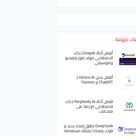
ات مهمة
أفضل أداة DeepAI ذكاء
الاصطناعي مولد صور وفيديو
وموسيقى
أفضل بديل Venice.AI لـ
ChatGPT و Gemini؟
افضل أداة Perplexity AI ذكاء
الاصطناعي الإجابة على
امتحانات
DeepSeek تطلق إصدار جديد و
قوي وهكذا يمكنك استعماله