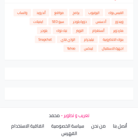
الفيس بوك
اليوتيوب
برامج
مواقع
أندرويد
واتساب
ويندوز
أدسنس
دورة بلوجر
سيو SEO
ايميلات
هاردوير
أنستغرام
التويتر
تيك توك
بلوجر
بنوك الالكترونية
تيليجرام
الواي فاي
Snapchat
اجهزة الاستقبال
لينكس
Yahoo
تعريب و تطوير -
محمد
أتصل بنا
من نحن
سياسة الخصوصية
اتفاقية الاستخدام
الفهرس