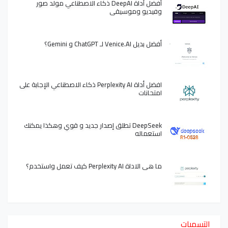
أفضل أداة DeepAI ذكاء الاصطناعي مولد صور
وفيديو وموسيقى
أفضل بديل Venice.AI لـ ChatGPT و Gemini؟
افضل أداة Perplexity AI ذكاء الاصطناعي الإجابة على
امتحانات
DeepSeek تطلق إصدار جديد و قوي وهكذا يمكنك
استعماله
ما هي الاداة Perplexity AI كيف تعمل واستخدم؟
التسميات