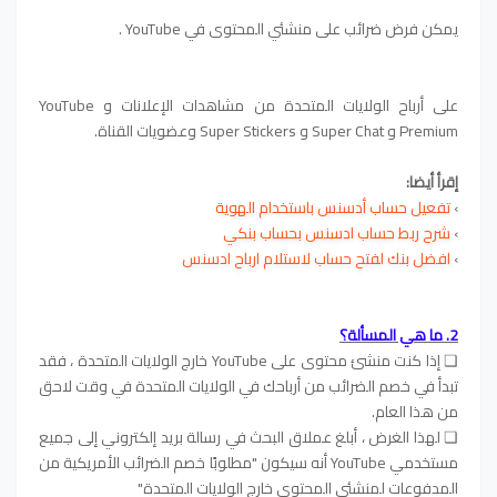
يمكن فرض ضرائب على منشئي المحتوى في YouTube .
على أرباح الولايات المتحدة من مشاهدات الإعلانات و YouTube
Premium و Super Chat و Super Stickers وعضويات القناة.
إقرأ أيضا:
›
تفعيل حساب أدسنس باستخدام الهوية
›
شرح ربط حساب ادسنس بحساب بنكي
›
افضل بنك لفتح حساب لاستلام ارباح ادسنس
2. ما هي المسألة؟
❏ إذا كنت منشئ محتوى على YouTube خارج الولايات المتحدة ، فقد
تبدأ في خصم الضرائب من أرباحك في الولايات المتحدة في وقت لاحق
من هذا العام.
❏ لهذا الغرض ، أبلغ عملاق البحث في رسالة بريد إلكتروني إلى جميع
مستخدمي YouTube أنه سيكون "مطلوبًا خصم الضرائب الأمريكية من
المدفوعات لمنشئي المحتوى خارج الولايات المتحدة"