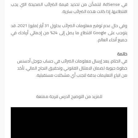
في AdSense لنتمكّن من تحديد قيمة الضرائب الصحيحة التي يجب
اقتطاعها، إذا كانت هذه الضرائب سارية.
وفي حال عدم توفير معلومات الضرائب بحلول 31 أيار (مايو) 2021، قد
يتوجب على Google اقتطاع ما يصل إلى 24% من إجمالي أرباحك في
جميع أنحاء العالم.
خاتمة
في الختام، يعد إرسال معلومات الضرائب في حساب جوجل أدسنس
خطوة حيوية لضمان الامتثال القانوني وتحقيق النجاح المالي. تأكد
من اتباع التعليمات بدقة لتجنب أي مشكلات مستقبلية.
للمزيد من التوضيح الدرس فرجة ممتعة