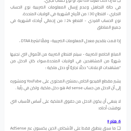
❏ ما إذا كنت تعرف أنك فرد أو نوع حساب تجاري.
في حالة التجاهل وعدم إرسال المعلومات الضريبية نوع الحساب
التجاري - اقتطاع 30٪ من الأرباح الشهرية في الولايات المتحدة.
نوع الحساب الفردي - اقتطع 24٪ من إجمالي أرباحك الشهرية في
جميع المناطق
إذا قمت بتقديم معدل المعلومات الضريبية- وفقًا لشرط DTAA ،
المبلغ الخاضع للضريبة - سيتم اقتطاع الضريبة من الأموال التي تجنيها
شهريًا من المشاهدين في الولايات المتحدة.سواء كان الدخل من
"مشاهدات الإعلانات" دخلًا تجاريًا أو دخل ملكية :
يشير مقطع الفيديو الخاص بمنشئ المحتوى على YouTube ومنشوره
إلى أن الدخل من حساب Ad sense هو دخل ملكية. ولكن في رأينا .
لا ينبغي أن يكون الدخل من حقوق الملكية على أساس الأسباب التي
نوقشت أدناه:
6. هام !!
❏ ما سبق ينطبق فقط على الأشخاص الذين يكسبون عبر AdSense