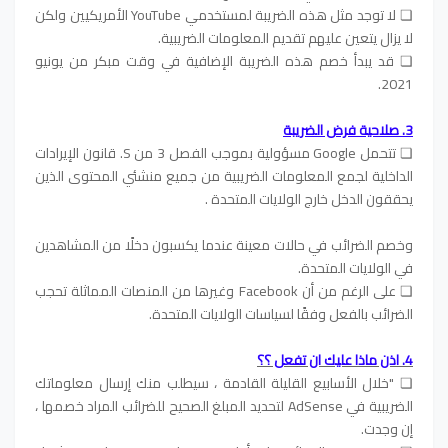
❏ لا توجد مثل هذه الضريبة لمستخدمي YouTube الأمريكيين ولكن
لا يزال يتعين عليهم تقديم المعلومات الضريبية.
❏ قد يبدأ خصم هذه الضريبة الإضافية في وقت مبكر من يونيو
2021.
3. صلاحية فرض الضريبة
❏ تتحمل Google مسؤولية بموجب الفصل 3 من S. قانون الإيرادات
الداخلية لجمع المعلومات الضريبية من جميع منشئي المحتوى الذين
يحققون الدخل خارج الولايات المتحدة .
وخصم الضرائب في حالات معينة عندما يكسبون دخلًا من المشاهدين
في الولايات المتحدة.
❏ على الرغم من أن Facebook وغيرها من المنصات المماثلة تحجب
الضرائب بالفعل وفقًا لسياسات الولايات المتحدة.
4. اذن ماذا عليك ان تفعل ؟؟
❏ "خلال الأسابيع القليلة القادمة ، سيطلب منك إرسال معلوماتك
الضريبية في AdSense لتحديد المبلغ الصحيح للضرائب المراد خصمها ،
إن وجدت.