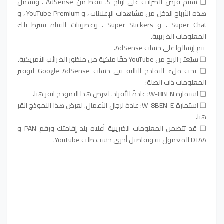
❏ سيتم فرض الضرائب على أرباح S. فقط من AdSense ، وتشمل
هذه الأرباح الدخل من مشاهدات الإعلانات ، و YouTube Premium ، و
Super Chat ، و Super Stickers ، وعضويات القناة بشرط تلك
المعلومات الضريبية.
يتم إرسالها على حساب AdSense.
❏ سيُعتبر الربح من YouTube حقًا ملكية من منظور الضرائب الأمريكية.
❏ يجب ملء النماذج التالية في حساب Google AdSense لتوفير
المعلومات ذات الصلة:
❏ استمارة W-8BEN: عادةً للأفراد. لعرض هذا النموذج انقر هنا.
❏ استمارة W-8BEN-E: عادة لرجال الأعمال. لعرض هذا النموذج انقر
هنا.
❏ قد تتضمن المعلومات الضريبية أعلاه بلد إقامتك ورقم PAN و
DTAA المعمول به وتفاصيل أخرى حسب طلب YouTube.