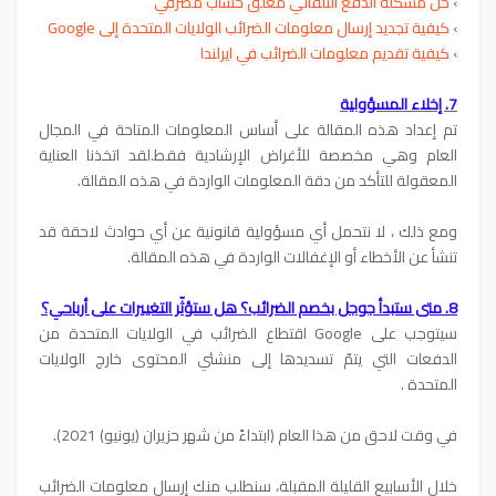
›
حل مشكلة الدفع التلقائي معلّق حساب مصرفي
›
كيفية تجديد إرسال معلومات الضرائب الولايات المتحدة إلى Google
›
كيفية تقديم معلومات الضرائب في ايرلندا
7. إخلاء المسؤولية
تم إعداد هذه المقالة على أساس المعلومات المتاحة في المجال
العام وهي مخصصة للأغراض الإرشادية فقط.لقد اتخذنا العناية
المعقولة للتأكد من دقة المعلومات الواردة في هذه المقالة.
ومع ذلك ، لا نتحمل أي مسؤولية قانونية عن أي حوادث لاحقة قد
تنشأ عن الأخطاء أو الإغفالات الواردة في هذه المقالة.
8. متى ستبدأ جوجل بخصم الضرائب؟ هل ستؤثّر التغييرات على أرباحي؟
سيتوجب على Google اقتطاع الضرائب في الولايات المتحدة من
الدفعات التي يتمّ تسديدها إلى منشئي المحتوى خارج الولايات
المتحدة .
في وقت لاحق من هذا العام (ابتداءً من شهر حزيران (يونيو) 2021).
خلال الأسابيع القليلة المقبلة، سنطلب منك إرسال معلومات الضرائب