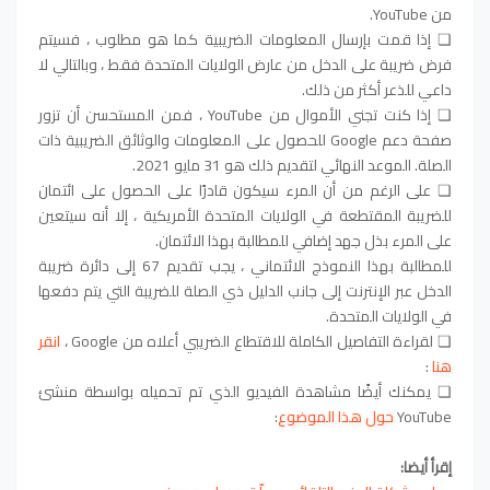
من YouTube.
❏ إذا قمت بإرسال المعلومات الضريبية كما هو مطلوب ، فسيتم
فرض ضريبة على الدخل من عارض الولايات المتحدة فقط ، وبالتالي لا
داعي للذعر أكثر من ذلك.
❏ إذا كنت تجني الأموال من YouTube ، فمن المستحسن أن تزور
صفحة دعم Google للحصول على المعلومات والوثائق الضريبية ذات
الصلة. الموعد النهائي لتقديم ذلك هو 31 مايو 2021.
❏ على الرغم من أن المرء سيكون قادرًا على الحصول على ائتمان
للضريبة المقتطعة في الولايات المتحدة الأمريكية ، إلا أنه سيتعين
على المرء بذل جهد إضافي للمطالبة بهذا الائتمان.
للمطالبة بهذا النموذج الائتماني ، يجب تقديم 67 إلى دائرة ضريبة
الدخل عبر الإنترنت إلى جانب الدليل ذي الصلة للضريبة التي يتم دفعها
في الولايات المتحدة.
❏ لقراءة التفاصيل الكاملة للاقتطاع الضريبي أعلاه من Google ،
انقر
هنا
:
❏ يمكنك أيضًا مشاهدة الفيديو الذي تم تحميله بواسطة منشئ
YouTube
حول هذا الموضوع
:
إقرأ أيضا: