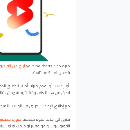
ميزة جديد youtube chorts
لربح من الفيدي
تتضمن YouTube Short.
أي إعلانات أو تقدم ميزات أخرى لتحقيق الدخل لمنشئ
لاحق من هذا العام ، وفقًا لتود شيرمان ، قائد منتج uTube
مع إطلاق الإصدار التجريبي في الولايات المتحد
تطرق الى كيف تقوم بتصميم
صوره مصغره
الفوتوشوب او فوتوفلتر او جيمب او اي برنام