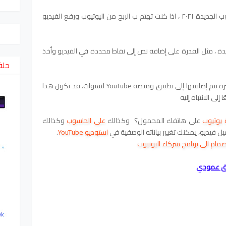
تحديثات اليوتيوب الجديدة ٢٠٢١ ، اذا كنت تهتم ب الربح من اليوتيوب ورفع الفيديو
زات الجديدة ، مثل القدرة على إضافة نص إلى نقاط محددة في الفيديو وأخذ
حلق
YouTube shorts هي أول ميزة جديدة وكبيرة يتم إضافتها إلى تطبيق ومنصة YouTube لسنوات. قد يكون هذا
إلى الانتباه إليه
يوتيوب
على هاتفك المحمول؟ وكذالك
على الحاسوب
وكذالك
ل فيديو، يمكنك تغيير بياناته الوصفية في
استوديو YouTube
.
مام الى برنامج شركاء اليوتيوب