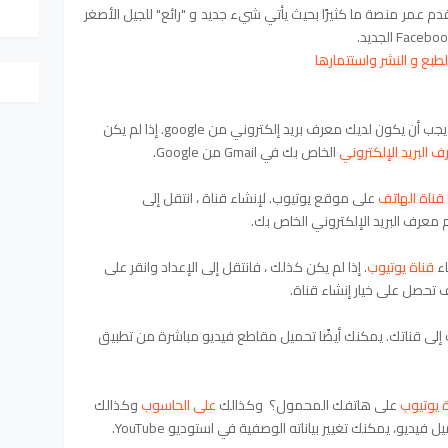
ا يتقدم عمر منصة ما كثيرًا بحيث يأتي شيء جديد و "رائع" للجيل الأصغر
ع و النشر واستتمارها
1. لإنشاء مقطع فيديو قصير في YouTube ، يجب أن يكون لديك معرف بريد إلكتروني من google. إذا لم يكن
 البريد الإلكتروني
الخاص بك في Gmail من Google.
قناة الهاتف
على موقع يوتيوب. لإنشاء قناة ، انتقل إلى
قناة يوتيوب
. إذا لم يكن كذلك ، فانتقل إلى الإعداد وانقر على
 تحصل على خيار إنشاء قناة.
ك إلى قناتك. يمكنك أيضًا تحميل مقاطع فيديو مباشرة من تطبيق
 يوتيوب
على هاتفك المحمول؟ وكذالك
على الحاسوب
وكذالك
 فيديو، يمكنك تغيير بياناته الوصفية في استوديو YouTube.