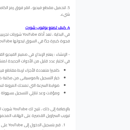
5. لتحميل مقطع فيديو ، انقر فوق رمز الكام
شيء.
4. كيف تصنع يوتيوب شورت
فجوة كبيرة جدًا في السوق ليحولها YouTube إلى مستخدمين جدد.
- الإنشاء : يعتبر الإبداع في صميم الفيديو القص
في اختبار عدد قليل من الأدوات الجديدة لمنش
كاميرا متعددة الأجزاء لربط مقاطع فيد
خيار التسجيل بالموسيقى من مكتبة كب
ضوابط السرعة التي تمنحك المرونة لتكو
ومؤقت وعد تنازلي للتسجيل بسهولة ، 
تبويب السراويل القصيرة على الهاتف المحمو
قم بتسجيل الدخول إلى YouTube على هاتفك الذكي