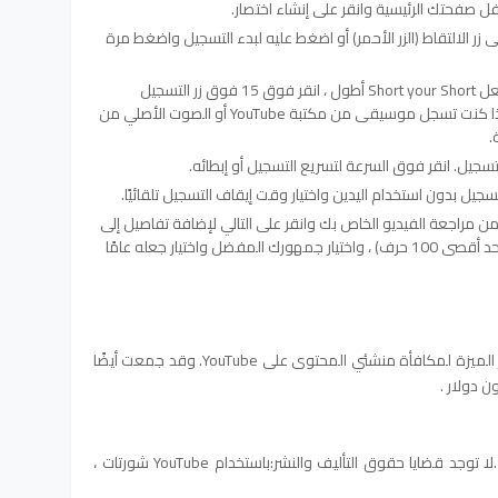
صفحتك الرئيسية وانقر على إنشاء اختصار.
ر الالتقاط (الزر الأحمر) أو اضغط عليه لبدء التسجيل واضغط مرة
طول اليوتيوب القصير عادة 15 ثانية. لجعل Short your Short أطول ، انقر فوق 15 فوق زر التسجيل
لتسجيل ما يصل إلى 60 ثانية. ومع ذلك ، إذا كنت تسجل موسيقى من مكتبة YouTube أو الصوت الأصلي من
تسجيل. انقر فوق السرعة لتسريع التسجيل أو إبطائه.
من مراجعة الفيديو الخاص بك وانقر على التالي لإضافة تفاصيل إلى
الفيديو الخاص بك. يمكنك إضافة عنوان (بحد أقصى 100 حرف) ، واختيار جمهورك المفضل واختيار جعله عامًا
وقد جمعت أيضًا
لا توجد قضايا حقوق التأليف والنشر:
باستخدام YouTube شورتات ،