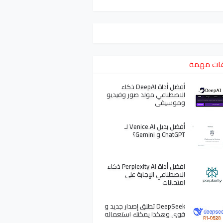
ات مهمة
أفضل أداة DeepAI ذكاء
الاصطناعي مولد صور وفيديو
وموسيقى
أفضل بديل Venice.AI لـ
ChatGPT و Gemini؟
افضل أداة Perplexity AI ذكاء
الاصطناعي الإجابة على
امتحانات
DeepSeek تطلق إصدار جديد و
قوي وهكذا يمكنك استعماله