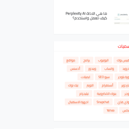
ما هي الاداة Perplexity AI
كيف تعمل واستخدم؟
سميات
فيس بوك
اليوتيوب
برامج
مواقع
درويد
واتساب
ويندوز
أدسنس
رة بلوجر
سيو SEO
ايميلات
ردوير
أنستغرام
التويتر
تيك توك
وجر
بنوك الالكترونية
تيليجرام
واي فاي
Snapchat
اجهزة الاستقبال
نكس
Yahoo