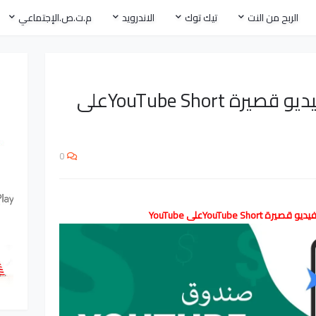
الربح من النت
تيك توك
الاندرويد
م.ت.ص.الإجتماعي
كيفية إنشاء مقاطع فيديو قصيرة YouTube Shortعلى
0
فيديو قصيرة
YouTube Short
على YouTube