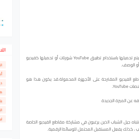
الت
تيك توك. يتراوح طولها بين 0 و 60 ثانية ، ويتم تحميلها باستخدام تطبيق YouTube شورتات أو تحميلها كفيديو
و الوصف.
ال
أن
الفيديو المقترحة على الأجهزة المحمولة.قد يكون هذا هو
دو
YouTu.
ها
ه عن الميزة الجديدة
بل
ال
لي
 جذب انتباه جيل الشباب الذين يرغبون في مشاركة مقاطع الفيديو الخاصة
ب ، كذلك يفعل المستقبل المحتمل للوسائط الرقمية.