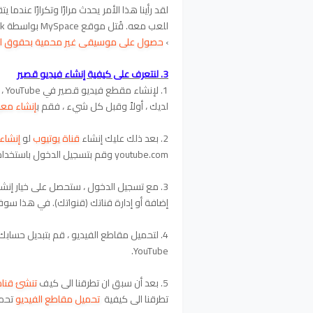
لقد رأينا هذا الأمر يحدث مرارًا وتكرارًا عندم
للعب معه. قُتل موقع MySpace بواسطة Facebook الجديد.
›
حصول على موسيقى غير محمية بحقوق الطب
3. لنتعرف على كيفية إنشاء فيديو قصير
لديك ، أولاً وقبل كل شيء ، فقم ب
إنشاء معرف
2. بعد ذلك عليك إنشاء
قناة يوتيوب
لو
إنشاء 
youtube.com وقم بتسجيل الدخول باستخدام معرف البريد الإلكتروني الخاص بك.
3. مع تسجيل الدخول ، ستحصل على خيار إنشاء
إضافة أو إدارة قناتك (قنواتك). في هذا سوف
4. لتحميل مقاطع الفيديو ، قم بتبديل حساب
YouTube.
5. بعد أن سبق ان تطرقنا الى كيف
تنشئ قناة
تطرقنا الى كيفية
تحميل مقاطع الفيديو
تحميل