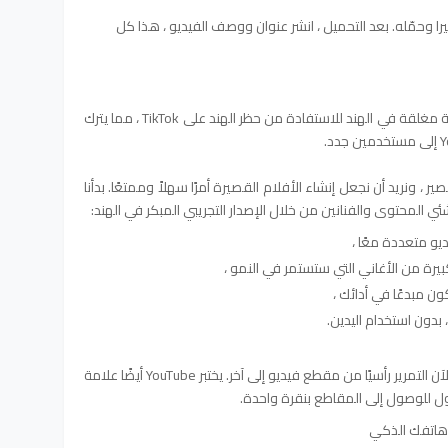
يرا وحمّله. بعد التحميل ، انشر عنوان ووصف الفيديو ، هذا كل
في البداية ، تعد أداة YouTube شورتات تجريبية مغلقة في الهند للاستفادة من حظر الهند على TikTok ، مما يترك
ير ، ونريد أن نجعل إنشاء الأفلام القصيرة أمرًا سهلاً وممتعًا. بدأنا
ئي المحتوى والفنانين من خلال الإصدار التجريبي المبكر في الهند:
يو متعددة معًا ،
يرة من الأغاني التي ستستمر في النمو ،
ن مبدعًا في أدائك ،
بدون استخدام اليدين.
بالإضافة إلى ذلك ، تتيح لك YouTube شورت الآن التمرير رأسيًا من مقطع فيديو إلى آخر. يختبر YouTube أيضًا علامة
ل للوصول إلى المقاطع بنقرة واحدة.