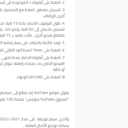
اضغط على أيقونة + الموجودة في أسفل 
لتسجيل مقطع ، اضغط مع الاستمرار على ز
أخرى للإيقاف.
مقاطع فيديو أخرى ، فأنت مقيد بـ 15 ثانية.
توجد قائمة بالخيارات على يسار شاشة ال
اضغط على Timer لضبط العد التنازلي للتسجيل بدون استخدام اليدين واختيار وقت إيقاف التسجيل تلقائيًا.
اضغط على أيقونة الاختيار عندما تنتهي 
أو خاصًا.
اضغط على UPLOAD للإنهاء.
يقول موقع YouTube إنه يتطلع إلى استثمار الميزة لمكافأة منشئي المحتوى على YouTube.
"صندوق YouTube شورتس" بقيمة 100 مليون دولار .
والذي سيتم توزيعه على مدار 2021-2022.
يمكنك توديع الألحان العامة .