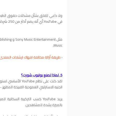
ولا داعي للقلق بشأن مشكلات حقوق الطبع وا
في YouTube.
أي أنه يضم أكثر من 250 شركة وناشرًا للموسيقى حول العالم .
Music.
›
طريقة أزالة مخالفة انتهاك ارشادات المنتدى
5. لماذا تصنع يوتيوب شورت؟
لقد كنت على نظام be
الجنيه الاسترليني العمودية القبيحة المظهر -
بالميزة بشدة للمشاهدين.