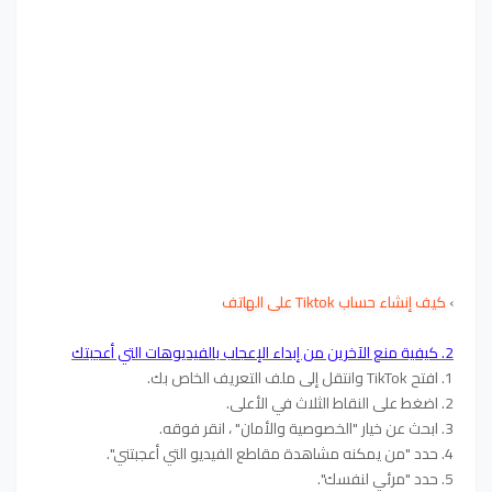
›
كيف إنشاء حساب
Tiktok على الهاتف
2. كيفية منع الآخرين من إبداء الإعجاب بالفيديوهات التي أعجبتك
1. افتح TikTok وانتقل إلى ملف التعريف الخاص بك.
2. اضغط على النقاط الثلاث في الأعلى.
3. ابحث عن خيار "الخصوصية والأمان" ، انقر فوقه.
4. حدد "من يمكنه مشاهدة مقاطع الفيديو التي أعجبتني".
5. حدد "مرئي لنفسك".