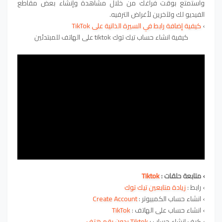
واستمتع بوقت فراغك من خلال مشاهدة وإنشاء بعض مقاطع
الفيديو لك ولآخرين لأغراض الترفيه.
›
كيفية إضافة رابط في السيرة الذاتية على TikTok
كيفية انشاء حساب تيك توك tiktok على الهاتف للمبتدئين
› متابعة حلقات :
Tiktok
›
رابط
:
زيادة متابعين تيك توك
›
انشاء حساب
الكمبيوتر :
Create Account
›
انشاء حساب على الهاتف :
TikTok
›
كيف إنشاء حساب :
Tiktok بدون رقم هتف