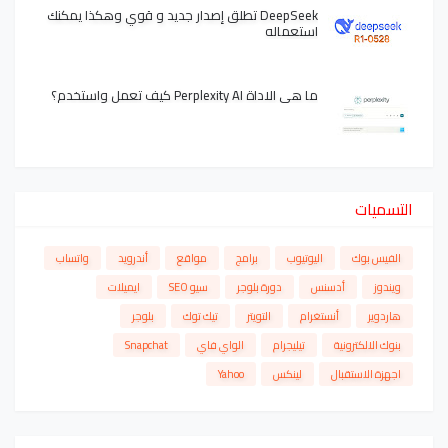
DeepSeek تطلق إصدار جديد و قوي وهكذا يمكنك
استعماله
ما هي الاداة Perplexity AI كيف تعمل واستخدم؟
التسميات
الفيس بوك
اليوتيوب
برامج
مواقع
أندرويد
واتساب
ويندوز
أدسنس
دورة بلوجر
سيو SEO
ايميلات
هاردوير
أنستغرام
التويتر
تيك توك
بلوجر
بنوك الالكترونية
تيليجرام
الواي فاي
Snapchat
اجهزة الاستقبال
لينكس
Yahoo