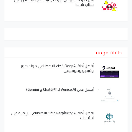
سناب شات!
حلقات مهمة
أفضل أداة DeepAI ذكاء الاصطناعي مولد صور
وفيديو وموسيقى
أفضل بديل Venice.AI لـ ChatGPT و Gemini؟
افضل أداة Perplexity AI ذكاء الاصطناعي الإجابة على
امتحانات