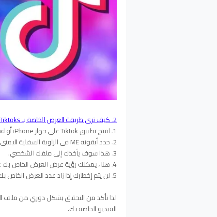
2. كيف ترى طريقة العرض الخاصة بـ Tiktoks
1. افتح تطبيق Tiktok على جهاز iPhone أو iPad أو Android.
2. حدد أيقونة ME في الزاوية السفلية اليمنى.
3. هذا سوف يأخذك إلى ملفك الشخصي.
4. هنا ، يمكنك رؤية عرض العرض الخاص بك على كل مقطع فيديو في الزاوية السفلية اليسرى.
5. لن يتم إخطارك إذا زاد عدد العرض الخاص بك .
لذا تأكد من التحقق بشكل دوري من ملف ال
الفيديو الخاصة بك.