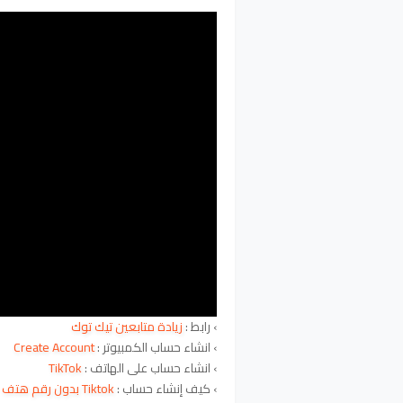
› رابط
:
زيادة متابعين تيك توك
›
انشاء حساب
الكمبيوتر :
Create Account
› انشاء حساب على الهاتف :
TikTok
› كيف إنشاء حساب :
Tiktok بدون رقم هتف