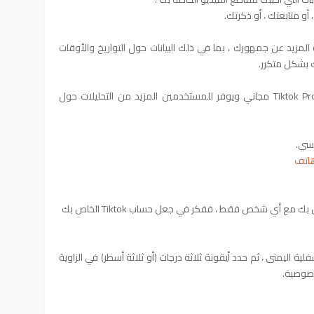
المزيد عن جمهورك ، بما في ذلك البيانات حول التواريخ والأوقات
ك بشكل متكرر.
ففكر في الترقية إلى حساب Tiktok Pro. Tiktok Pro مجاني ويوفر للمستخدمين المزيد من التحليلات حول
اسي.
إذا كنت لا ترغب في مشاركة المحتوى الخاص بك مع أي شخص فقط ، ففكر في جعل حساب Tiktok الخاص بك
لية اليمنى ، ثم حدد أيقونة ثلاثة درجات (أو ثلاثة أسطر) في الزاوية
خصوصية.