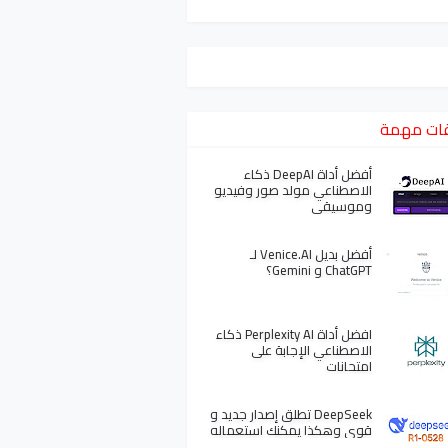
ات مهمة
أفضل أداة DeepAI ذكاء
الاصطناعي مولد صور وفيديو
وموسيقى
أفضل بديل Venice.AI لـ
ChatGPT و Gemini؟
افضل أداة Perplexity AI ذكاء
الاصطناعي الإجابة على
امتحانات
DeepSeek تطلق إصدار جديد و
قوي وهكذا يمكنك استعماله