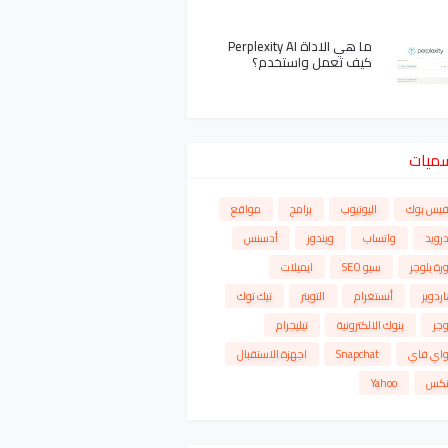
ما هي الاداة Perplexity AI
كيف تعمل واستخدم؟
سميات
فيس بوك
اليوتيوب
برامج
مواقع
درويد
واتساب
ويندوز
أدسنس
رة بلوجر
سيو SEO
ايميلات
ردوير
أنستغرام
التويتر
تيك توك
وجر
بنوك الالكترونية
تيليجرام
واي فاي
Snapchat
اجهزة الاستقبال
نكس
Yahoo