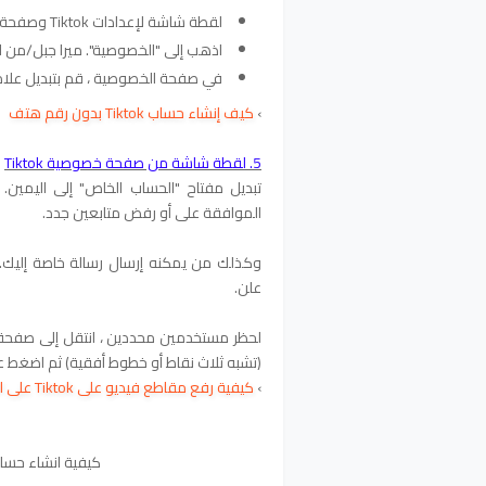
لقطة شاشة لإعدادات Tiktok وصفحة الخصوصية
اذهب إلى "الخصوصية". ميرا جبل/من ا
في صفحة الخصوصية ، قم بتبديل علام
›
كيف إنشاء حساب
Tiktok بدون رقم هتف
5. لقطة شاشة من صفحة خصوصية Tiktok
تبديل مفتاح "الحساب الخاص" إلى اليمين
الموافقة على أو رفض متابعين جدد.
وكذلك من يمكنه إرسال رسالة خاصة إليك.
علن.
لحظر مستخدمين محددين ، انتقل إلى صفحة م
(تشبه ثلاث نقاط أو خطوط أفقية) ثم اضغط على Block في أسفل الق
›
كيفية رفع مقاطع فيديو على Tiktok على الحاسوب
كيفية انشاء حساب تيك توك tiktok 