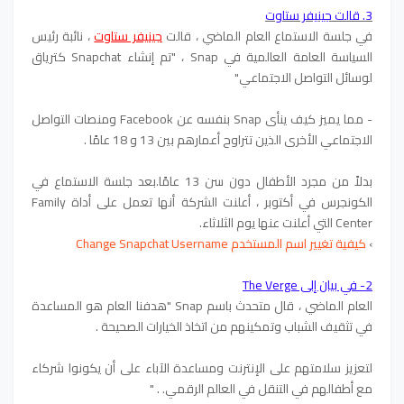
3.
قالت
جينيفر ستاوت
في جلسة الاستماع العام الماضي ، قالت
جينيفر ستاوت
، نائبة رئيس
السياسة العامة العالمية في Snap ، "تم إنشاء Snapchat كترياق
لوسائل التواصل الاجتماعي"
- مما يميز كيف ينأى Snap بنفسه عن Facebook ومنصات التواصل
الاجتماعي الأخرى
الذين تتراوح أعمارهم بين 13 و 18 عامًا .
بدلاً من مجرد الأطفال دون سن 13 عامًا.بعد جلسة الاستماع في
الكونجرس في أكتوبر ، أعلنت الشركة أنها تعمل على أداة Family
Center التي أعلنت عنها يوم الثلاثاء.
›
كيفية تغيير اسم المستخدم Change Snapchat Username
2- في بيان إلى The Verge
العام الماضي ، قال متحدث باسم Snap "هدفنا العام هو المساعدة
في تثقيف الشباب وتمكينهم من اتخاذ الخيارات الصحيحة .
لتعزيز سلامتهم على الإنترنت ومساعدة الآباء على أن يكونوا شركاء
مع أطفالهم في التنقل في العالم الرقمي. . "