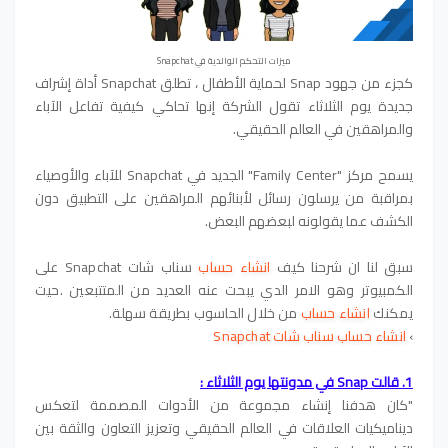
ميزات التحكم الوالدية في Snapchat
كجزء من جهود Snap لحماية الأطفال ، تطلق Snapchat أداة إشراف
جديدة يوم الثلاثاء تقول الشركة إنها تحاكي كيفية تفاعل الآباء
والمراهقين في العالم الحقيقي.
يسمح مركز "Family Center" الجديد في Snapchat للآباء والأوصياء
بمراقبة من يرسلون رسائل لأبنائهم المراهقين على التطبيق دون
الكشف عما يقولونه لبعضهم البعض.
سبق لنا ان شرحنا كيف
انشاء حساب
سناب شات Snapchat
على
الكمبيوتر وهو الامر الدي يبحت عنه العديد من المتتبعين .
حيت
يمكنك
انشاء حساب
من خلال الحاسوب بطريقة سهلة.
›
انشاء حساب
سناب شات Snapchat
1. قالت Snap في مدونتها يوم الثلاثاء :
"كان هدفنا إنشاء مجموعة من الأدوات المصممة لتعكس
ديناميكيات العلاقات في العالم الحقيقي وتعزيز التعاون والثقة بين