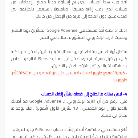
لقد ورث هذا الحساب الذي تم إنشاؤه حديثًا جميع الإعدادات من
حسابك الذي تمت إزالته مسبقًا ، وباختصار ، سيعمل بالطريقة التي
اعتدت عليها دون الحاجة إلى مزيد من الإدخال من جانبك.
لذلك إذا كنت أحد مستخدمي Google AdSense المتأثرين بهذا التغيير
وتلقيت البريد الإلكتروني المشؤوم ، فلا داعي للذعر.
ستظل أرباحك من مقاطع فيديو YouTube يتم تحقيق الدخل منها كما
كان من قبل وسيتم تجميع الدخل في حساب AdSense الجديد الخاص
بـ YouTube والذي تم إنشاؤه لك في التطبيق.
›
كيفية تسريع ظهور اعلانات ادسنس على موقعك و حل مشكلة تأخر
ظهورها
4- ليس هناك ما تحتاج إلى فعله بشأن إلغاء الحساب
على الرغم من أن البريد الإلكتروني لـ Google AdSense قد أصابك
بالذعر طوال يوم الخميس ، 13 تشرين الأول (أكتوبر) ، فلا يوجد ما
تحتاج إلى فعله.
أبلغ مستخدمي YouTube أنه تم إنشاء حساب AdSense جديد لموقع
YouTube فقط من أجلك فقط.على ما يبدو ، كل شيء هو نفسه عبر