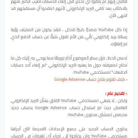
قائلين إنهم لم يتلقوا أي تحذير قبل إلغاء الحسابات.أصيب الكثير منهم
بالاكتئاب بعد تلقي البريد الإلكتروني لأنهم اعتقدوا أن مستقبلهم قد
انتهى الآن.
إذا كان YouTube مصدرًا كبيرًا للدخل ، فقد يكون من المخيف رؤية
رسالة بريد إلكتروني تأتي من الأم تقول شيئًا عن حساب الدفع الذي
تم إلغاؤه.
لحسن الحظ ، فإن سطر الموضوع أكثر ترويعًا مما يوحي به. إليك كل ما
تحتاج لمعرفته حول ما يعنيه البريد الإلكتروني "تم إلغاء أحد حسابات
الدفعات" لمستخدمي YouTube.
›
كيف تقوم بفتح حساب Google Adsense
- تقديم عام :
ولكن ، لا ينبغي لمستخدمي YouTube القلق بشأن البريد الإلكتروني
الغامض حيث تم استبدال حساب Google Adsence بحساب جديد
مخصص لمنشئي محتوى YouTube.
يحتوي الحساب الجديد على جميع الإعدادات القديمة التي أجراها
مستخدمي YouTube ولن يحتاجوا إلى إجراء أي تغييرات في الحساب