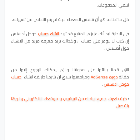
لتلقي المدفوعات.
كل ما تحتاجه هو أن تتنفس الصعداء حيث لم يتم التخلص من تسييلك.
في البداية لبد أنك عزيزي المتابع قد تريد
انشاء حساب
جوجل أدسنس
إن كنت لا تتوفر على حساب
، وكذالك تريد معرفة مزيد من الاشياء
حول أدسنس .
التي قمنا ببنائها على مدونتنا والتي يمكنك الرجوع إليها من
مقالة
دورة AdSense
ومراجعتها
سبق ان شرحنا
طريقة انشاء
حساب
جوجل ادسنس
.
›
كيف تعرف جميع ارباحك من اليوتيوب و موقعك الالكتروني وغيرها
بتفصيل