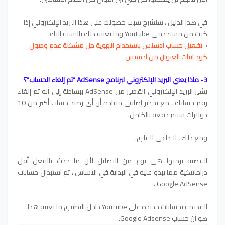
في هذا الدليل ، سنشرح سبب حصولك على هذا البريد الإلكتروني إذا
كنت من مستخدمي YouTube وما يعنيه ذلك بالنسبة إليك.
›
تفعيل حساب أدسنس باستخدام الهوية حل مشكلة عدم وصول
كود اثبات العنوان من ادسنس
3- ماذا يعني البريد الإلكتروني لبرنامج AdSense "تم إلغاء الحساب"؟
يشير البريد الإلكتروني القصير من AdSense ببساطة إلى أنه تم إلغاء
رقم حسابك ، مع تحذير إضافي مفاده أن أي رصيد حساب أكبر من 10
دولارات سيتم دفعه بالكامل.
ومع ذلك ، لا داعي للقلق.
القضية برمتها هي نوع من التضليل لأن ما حدث بالفعل أقل
دراماتيكية مما يبدو عليه في البداية.في الأساس ، تم استبدال حسابات
Google AdSense .
القديمة بحسابات جديدة على YouTube داخل التطبيق
ما يعنيه هذا
هو أن حساب Google Adsense.