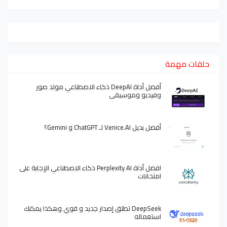
حلقات مهمة
أفضل أداة DeepAI ذكاء الاصطناعي مولد صور
وفيديو وموسيقى
أفضل بديل Venice.AI لـ ChatGPT و Gemini؟
افضل أداة Perplexity AI ذكاء الاصطناعي الإجابة على
امتحانات
DeepSeek تطلق إصدار جديد و قوي وهكذا يمكنك
استعماله