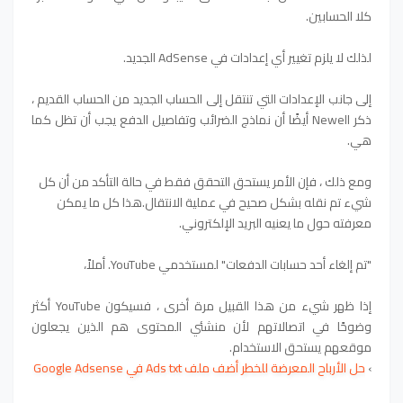
كلا الحسابين.
لذلك لا يلزم تغيير أي إعدادات في AdSense الجديد.
إلى جانب الإعدادات التي تنتقل إلى الحساب الجديد من الحساب القديم ،
ذكر Newell أيضًا أن نماذج الضرائب وتفاصيل الدفع يجب أن تظل كما
هي.
ومع ذلك ، فإن الأمر يستحق التحقق فقط في حالة التأكد من أن كل
شيء تم نقله بشكل صحيح في عملية الانتقال.هذا كل ما يمكن
معرفته حول ما يعنيه البريد الإلكتروني.
"تم إلغاء أحد حسابات الدفعات" لمستخدمي YouTube. أملاً،
إذا ظهر شيء من هذا القبيل مرة أخرى ، فسيكون YouTube أكثر
وضوحًا في اتصالاتهم لأن منشئي المحتوى هم الذين يجعلون
موقعهم يستحق الاستخدام.
›
حل الأرباح المعرضة للخطر أضف ملف Ads txt في Google Adsense