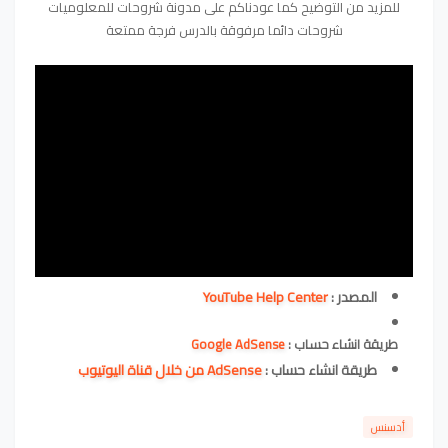
للمزيد من التوضيح كما عودناكم على مدونة شروحات للمعلوميات
شروحات دائما مرفوقة بالدرس فرجة ممتعة
المصدر :
YouTube Help Center
طريقة انشاء حساب :
Google AdSense
طريقة انشاء حساب :
AdSense من خلال قناة اليوتيوب
أدسنس