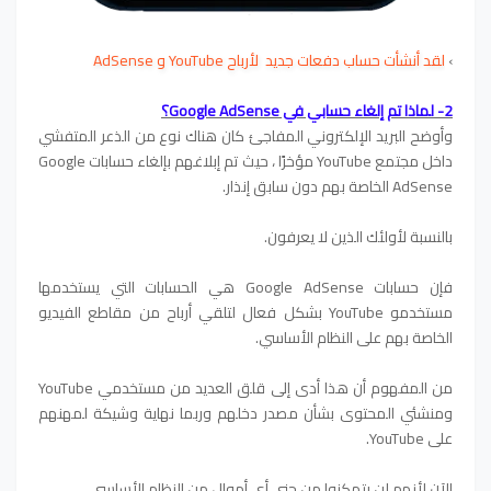
›
لقد أنشأت حساب دفعات جديد لأرباح YouTube و AdSense
2- لماذا تم إلغاء حسابي في Google AdSense؟
وأوضح البريد الإلكتروني المفاجئ كان هناك نوع من الذعر المتفشي
داخل مجتمع YouTube مؤخرًا ، حيث تم إبلاغهم بإلغاء حسابات Google
AdSense الخاصة بهم دون سابق إنذار.
بالنسبة لأولئك الذين لا يعرفون.
فإن حسابات Google AdSense هي الحسابات التي يستخدمها
مستخدمو YouTube بشكل فعال لتلقي أرباح من مقاطع الفيديو
الخاصة بهم على النظام الأساسي.
من المفهوم أن هذا أدى إلى قلق العديد من مستخدمي YouTube
ومنشئي المحتوى بشأن مصدر دخلهم وربما نهاية وشيكة لمهنهم
على YouTube.
الآن لأنهم لن يتمكنوا من جني أي أموال من النظام الأساسي.