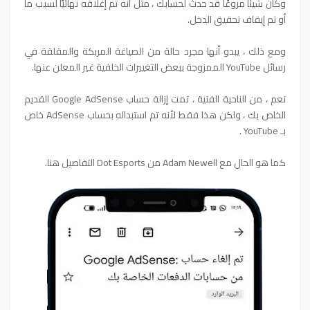
وكأن شيئًا مروعًا قد حدث لحسابك ، مثل أنه تم إغلاقه نهائيًا لسبب ما
أو تم إيقاف تحقيق الدخل.
ومع ذلك ، يبدو أنها مجرد حالة من الصياغة المربكة والمقلقة في
رسائل YouTube الممزوجة ببعض التغييرات الخلفية غير المعلن عنها.
نعم ، من الناحية الفنية ، تمت إزالة حساب Google AdSense القديم
الخاص بك ، ولكن هذا فقط لأنه تم استبداله بحساب AdSense خاص
بـ YouTube .
كما هو الحال مع Adam Newell من Dot Esports التفاصيل هنا.