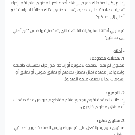
إذا لم يكن لصفحتك دور في إنشاء أحد عناصر المحتوى ولم تقم بإجراء
تعديلات هادفة على مصدره، يُعد المحتوى بذلك مخالفًا لسياسة "غير
أصلي إلى حد كبير".
فيما يلي أمثلة للسلوكيات الشائعة التي يتم تصنيفها ضمن "غير أصلي
إلى حد كبير":
- أمثلة
1. تعديلات محدودة :
محتوى لم تقم الصفحة بتصويره أو إنتاجه، مع إجراء تحسينات طفيفة
ولكنها غير مفيدة (مثل تعديل تصميم أو تعليق صوتي أو تعليق أو
رسومات بما لا يضيف قيمة للفيديو).
2. التجميع :
إذا كانت الصفحة تقوم بتجميع ونشر مقاطع فيديو من عدة صفحات
أو منشئي محتوى خارجيين.
3. محتوى مكرر :
محتوى موجود بالفعل على فيسبوك وليس للصفحة دور واضح في
إنشائه.