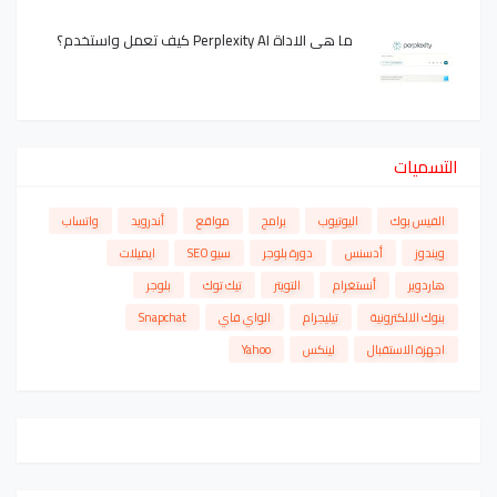
ما هي الاداة Perplexity AI كيف تعمل واستخدم؟
التسميات
الفيس بوك
اليوتيوب
برامج
مواقع
أندرويد
واتساب
ويندوز
أدسنس
دورة بلوجر
سيو SEO
ايميلات
هاردوير
أنستغرام
التويتر
تيك توك
بلوجر
بنوك الالكترونية
تيليجرام
الواي فاي
Snapchat
اجهزة الاستقبال
لينكس
Yahoo