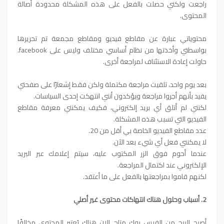
راجعت ولكني حصلت بالفعل على هذه المشكلة محدودة أصالة
المحتوى.
محتوياتي عبارة عن مقاطع فيديو ومقاطع مجمعة تم تحريرها
بواسطتي وأخذتها من نظام أساسي مختلف وليس على facebook.
حاولت إعادة الاستئناف لمراجعة أخرى.
بعد يوم واحد، تلقيت مراجعة مكتملة ولكن فقط إشعارًا على صفحتي
يفيد بأنهم أجروا مراجعة ويؤكدون أنني انتهكت إحدى السياسات.
لكنني لم أتلق أي بريد إلكتروني، فكيف يمكنني معرفة مقاطع
الفيديو التي تسبب هذه المشكلة.
عدد مقاطع الفيديو الخاصة بي أقل من 20.
لا يمكنني فعل أي شيء بعد الآن.
عندما أحوم فوق الزر المكتوب عليه، سيتم إعلامك عبر البريد
الإلكتروني عند اكتمال المراجعة.
لكنهم قاموا بمراجعتها بالفعل على ما أعتقد.
2. أسباب وحلول هناك انتهاكات محتوى غير أصلي
أصبح الربح من الفيس بوك متاح الان هناك يُعتبر المحتوى مخالفًا