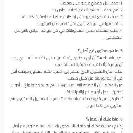
1. حذف كل مقطع فيديو على صفحتنا.
2. قم بحدف المنشورات غير اصلية الخاص بك .
3. حدف مقاطع الفيديو حتى لو كانت ملك لك خاصة إذا كنت قد
إستخدمتها في مواقع اخرى مثل تك توك او اليوتيوب .
4. تجنب استخدام نفس الفيديوهات في كل مواقع الخاص بالتواصل
الاجتماعي .
5. ما هو محتوى غير أصلي؟
صرح Facebook أن أي محتوى يتم تحميله على نظامه الأساسي يجب
أن يوفر شيئًا ذا قيمة حقيقية لمستخدميه.
لذلك، فإن المحتوى الذي يفتقر إلى التفرد الكبير ستكون فرصته أقل
في أن يتم توزيعه من خلال منصتنا.
من المحتمل أن الصفحة التي تم نشرها ستتم تقييد وصولها إلى أدوات
تحقيق الدخل أو ربما تم إزالتها تمامًا.
تحظر كل من شروط صفحة Facebook وسياسات تسييل المحتوى نشر
محتوى من هذا النوع.
6. ماذا عليك أن تفعل؟
إذا تم تمييز صفحتك أو ملفك الشخصي باعتباره ينشر محتوى غير أصلي
إلى حد كبير، فإننا نوصيك بمراعاة الحلول التالية بعد تعديل حدف