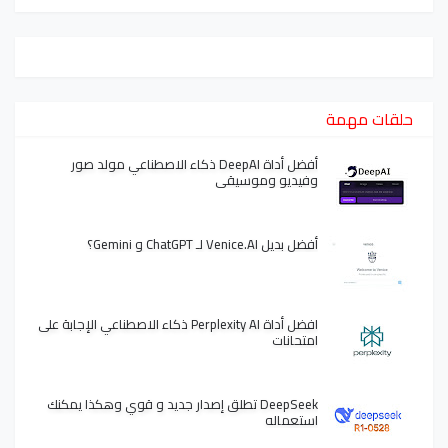
حلقات مهمة
أفضل أداة DeepAI ذكاء الاصطناعي مولد صور
وفيديو وموسيقى
أفضل بديل Venice.AI لـ ChatGPT و Gemini؟
افضل أداة Perplexity AI ذكاء الاصطناعي الإجابة على
امتحانات
DeepSeek تطلق إصدار جديد و قوي وهكذا يمكنك
استعماله