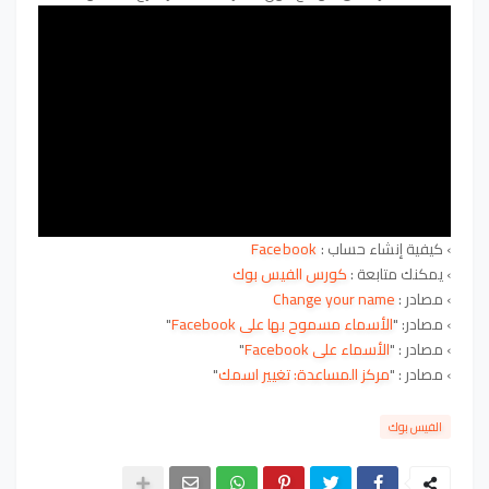
›
كيفية
إنشاء حساب :
Facebook
› يمكنك متابعة :
كورس الفيس بوك
› مصادر :
Change your name
› مصادر: "
الأسماء مسموح بها على Facebook
"
› مصادر : "
الأسماء على Facebook
"
› مصادر : "
مركز المساعدة: تغيير اسمك
"
الفيس بوك