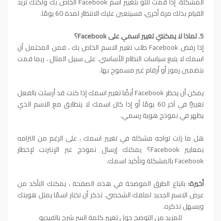
المشكلة. إذا قمت للتو بتغيير اسم Facebook الخاص بك ولكنك تريد
القيام بذلك مرة أخرى، فسيتعين عليك الانتظار لمدة 60 يومًا.
5. لماذا لا يمكنني تغيير اسمي على Facebook؟
إذا رفض Facebook طلب تغيير الاسم الخاص بك ، فمن المحتمل أن
اسمك لا يتبع سياسات النظام الأساسي. على سبيل المثال ، ربما قمت
بتضمين رموز أو أرقام غير مسموح بها.
يمكن أن يحظر Facebook أيضًا تغيير اسمك إذا كنت قد أرسلت بالفعل
تغييرًا في آخر 60 يومًا أو إذا كان اسمك لا يتطابق مع الاسم الذي
يظهر في نموذج هوية رسمي.
هل ما زلت تواجه مشكلة في تغيير اسمك ، على الرغم من التزامه
بمعايير Facebook؟ يمكنك إرسال نموذج عبر الإنترنت لإخطار
Facebook بالمشكلة وتأكيد اسمك.
أخيرة:
باتباع الطرق الموضحة في هذه الصفحة ، يمكنك التأكد من
عرض الاسم الجديد لملفك الشخصي.
تذكر أن تختار اسمًا يمثل هويتك
ويسهل تذكره.
للمزيد من التوضح حول تغيير كلمة السر شرح بالفيديو