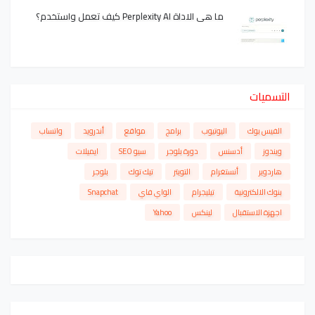
ما هي الاداة Perplexity AI كيف تعمل واستخدم؟
التسميات
الفيس بوك
اليوتيوب
برامج
مواقع
أندرويد
واتساب
ويندوز
أدسنس
دورة بلوجر
سيو SEO
ايميلات
هاردوير
أنستغرام
التويتر
تيك توك
بلوجر
بنوك الالكترونية
تيليجرام
الواي فاي
Snapchat
اجهزة الاستقبال
لينكس
Yahoo