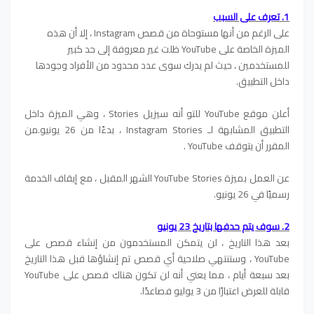
1. تعرف على السبب
على الرغم من أنها مستوحاة من قصص Instagram ، إلا أن هذه
الميزة الخاصة على YouTube ظلت غير معروفة إلى حد كبير
للمستخدمين ، حيث لم يدرك سوى عدد محدود من الأفراد وجودها
داخل التطبيق.
أعلن موقع YouTube للتو أنه سيزيل Stories ، وهي الميزة داخل
التطبيق المشابهة لـ Instagram Stories ، بدءًا من 26 يونيو.من
المقرر أن يتوقف YouTube .
عن العمل بميزة YouTube Stories الشهر المقبل ، مع إيقاف الخدمة
رسميًا في 26 يونيو.
2. سوف يتم حدفها بتاريخ 23 يونيو
بعد هذا التاريخ ، لن يتمكن المستخدمون من إنشاء قصص على
YouTube ، وستنتهي صلاحية أي قصص تم إنشاؤها قبل هذا التاريخ
بعد سبعة أيام ، مما يعني أنه لن تكون هناك قصص على YouTube
قابلة للعرض اعتبارًا من 3 يوليو فصاعدًا.