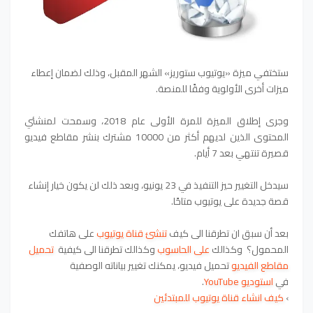
ستختفي ميزة «يوتيوب ستوريز» الشهر المقبل، وذلك لضمان إعطاء
ميزات أخرى الأولوية وفقًا للمنصة.
وجرى إطلاق الميزة للمرة الأولى عام 2018، وسمحت لمنشئي
المحتوى الذين لديهم أكثر من 10000 مشترك بنشر مقاطع فيديو
قصيرة تنتهي بعد 7 أيام.
سيدخل التغيير حيز التنفيذ في 23 يونيو، وبعد ذلك لن يكون خيار إنشاء
قصة جديدة على يوتيوب متاحًا.
بعد أن سبق ان تطرقنا الى كيف
تنشئ قناة يوتيوب
على هاتفك
المحمول؟ وكذالك
على الحاسوب
وكذالك تطرقنا الى كيفية
تحميل
مقاطع الفيديو
تحميل فيديو، يمكنك تغيير بياناته الوصفية
في
استوديو YouTube
.
›
كيف انشاء قناة يوتيوب للمبتدئين