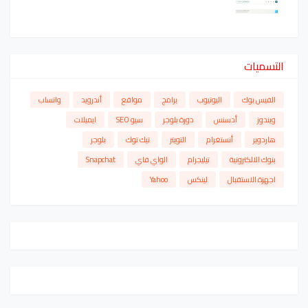
التسميات
الفيس بوك
اليوتيوب
برامج
مواقع
أندرويد
واتساب
ويندوز
أدسنس
دورة بلوجر
سيو SEO
ايميلات
هاردوير
أنستغرام
التويتر
تيك توك
بلوجر
بنوك الالكترونية
تيليجرام
الواي فاي
Snapchat
اجهزة الاستقبال
لينكس
Yahoo