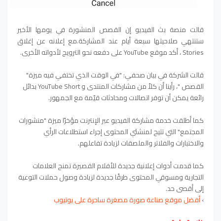
قالت منصة بث الفيديو إن القصص المنشورة في يومها الأخير
ستنتهي صلاحيتها سبعة أيام عند المشاركة.مع إعلانه عن إغلاق
Stories ، أكد موقع YouTube على دفعه نحو الترويج لأدواته الأخرى.
قالت الشركة في بيان صحفي: "في الوقت الذي تختفي فيه ميزة"
القصص "، رأينا أن كلاً من مشاركات المنتدى و YouTube Short بدائل
رائعة يمكن أن توفر اتصالات ومحادثات قيّمة مع الجمهور.
كما أطلقت خدمة مشاركة الفيديو عبر الإنترنت مؤخرًا ميزة "منشورات
المجتمع" التي تتيح لمنشئي المحتوى إجراء استطلاعات الرأي
والاختبارات والفلاتر والملصقات لزيادة تفاعلهم.
كما قدمت أدوات إعلانية جديدة للأفلام القصيرة تمنح العلامات
التجارية ومسوقي المحتوى طرقًا جديدة لزيادة وصول حملات التوعية
إلى أقصى حد.
›
أفضل موقع صناعة صورة مصغرة ساحرة على يوتيوب