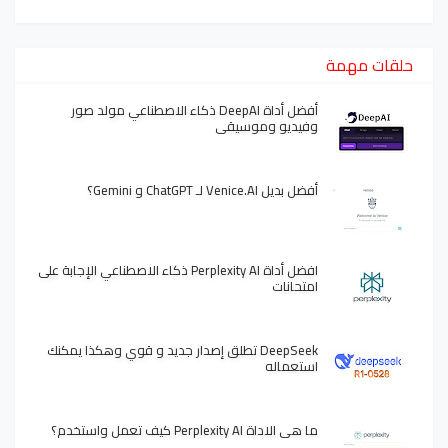
حلقات مهمة
أفضل أداة DeepAI ذكاء الاصطناعي مولد صور
وفيديو وموسيقى
أفضل بديل Venice.AI لـ ChatGPT و Gemini؟
افضل أداة Perplexity AI ذكاء الاصطناعي الإجابة على
امتحانات
DeepSeek تطلق إصدار جديد و قوي وهكذا يمكنك
استعماله
ما هي الاداة Perplexity AI كيف تعمل واستخدم؟