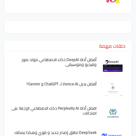
حلقات مهمة
أفضل أداة DeepAI ذكاء الاصطناعي مولد صور
وفيديو وموسيقى
أفضل بديل Venice.AI لـ ChatGPT و Gemini؟
افضل أداة Perplexity AI ذكاء الاصطناعي الإجابة على
امتحانات
DeepSeek تطلق إصدار جديد و قوي وهكذا يمكنك