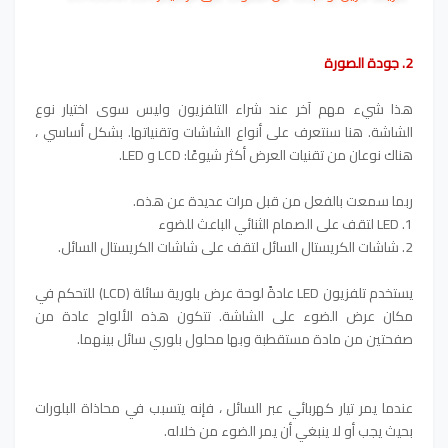
2. جودة الصورة
هذا شيء مهم آخر عند شراء التلفزيون وليس سوى اختيار نوع
الشاشة. هنا سنتعرف على أنواع الشاشات وتقنياتها. بشكل أساسي ،
هناك نوعان من تقنيات العرض أكثر شيوعًا: LCD و LED.
ربما سمعت بالفعل من قبل مرات عديدة عن هذه.
1. LED لتقف على الصمام الثنائي الباعث للضوء
2. شاشات الكريستال السائل لتقف على شاشات الكريستال السائل.
يستخدم تلفزيون LED عادةً لوحة عرض بلورية سائلة (LCD) للتحكم في
مكان عرض الضوء على الشاشة. تتكون هذه الألواح عادة من
صفحتين من مادة مستقطبة وبها محلول بلوري سائل بينهما.
عندما يمر تيار كهربائي عبر السائل ، فإنه يتسبب في محاذاة البلورات
بحيث يجب أو لا ينبغي أن يمر الضوء من خلاله.