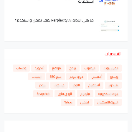
استعماله
ما هي الاداة Perplexity AI كيف تعمل واستخدم؟
التسميات
الفيس بوك
اليوتيوب
برامج
مواقع
أندرويد
واتساب
ويندوز
أدسنس
دورة بلوجر
سيو SEO
ايميلات
هاردوير
أنستغرام
التويتر
تيك توك
بلوجر
بنوك الالكترونية
تيليجرام
الواي فاي
Snapchat
اجهزة الاستقبال
لينكس
Yahoo