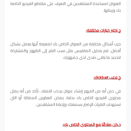
العنوان لمساعدة المشاهدين في التعرف على مقاطع الفيديو الخاصة
بك وربطها.
ح.اختبر خيارات مختلفة:
جرب أشكال مختلفة من العنوان الخاص بك لمعرفة أيها يعمل بشكل
أفضل. قم بتحليل المقاييس مثل نسب النقر إلى الظهور والمشاركة
لتحديد ما يلقى صدى لدى جمهورك.
خ.تجنب clickbait:
في حين أنه من المهم إنشاء عنوان يجذب الانتباه ، تأكد من أنه يمثل
محتوى الفيديو الخاص بك بدقة. يمكن للعناوين المضللة أو التي
تستهدف النقرات الإضرار بسمعتك وإحباط المشاهدين.
د.كن صادقًا مع المحتوى الخاص بك: