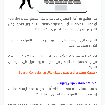
هل تكافح من أجل الحصول على نقرات على مقاطع فيديو YouTube
أو مقالات الخاصة بك أو تريد معرفة كيفية إنشاء عناوين فيديو تجعل
الناس يرغبون في مشاهدة المحتوى الخاص بك؟
الحقيقة هي أن إنشاء عناوين فيديو جذابة وملفتة للانتباه أمر صعب.
لكن لا تشدد على ذلك.
لقد قمنا بتجميع قائمة بأفضل مولدات عناوين YouTube للمساعدة
في زيادة مشاهدات الفيديو في لمح البصر والحصول على المزيد من
النقرات.
›
كيفية استخدام أداة فحص عنوان URL في Search Console
1. ما هو منشئ عنوان يوتيوب؟
منشئ عنوان YouTube هو أداة أو برنامج مصمم لإنشاء عناوين
إبداعية وملفتة للانتباه لمقاطع فيديو YouTube.
غالبًا ما تستخدم هذه الأدوات الخوارزميات أو القوالب المعدة مسبقًا