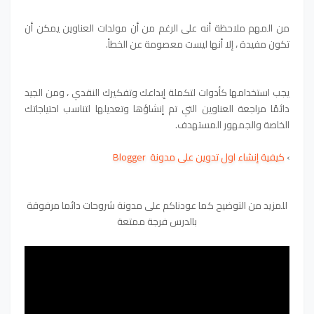
من المهم ملاحظة أنه على الرغم من أن مولدات العناوين يمكن أن
تكون مفيدة ، إلا أنها ليست معصومة عن الخطأ.
يجب استخدامها كأدوات لتكملة إبداعك وتفكيرك النقدي ، ومن الجيد
دائمًا مراجعة العناوين التي تم إنشاؤها وتعديلها لتناسب احتياجاتك
الخاصة والجمهور المستهدف.
›
كيفية إنشاء اول تدوين على مدونة Blogger
للمزيد من التوضيح كما عودناكم على مدونة شروحات دائما مرفوقة
بالدرس فرجة ممتعة