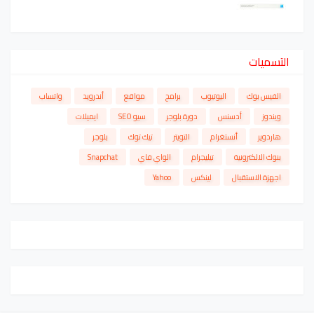
التسميات
الفيس بوك
اليوتيوب
برامج
مواقع
أندرويد
واتساب
ويندوز
أدسنس
دورة بلوجر
سيو SEO
ايميلات
هاردوير
أنستغرام
التويتر
تيك توك
بلوجر
بنوك الالكترونية
تيليجرام
الواي فاي
Snapchat
اجهزة الاستقبال
لينكس
Yahoo