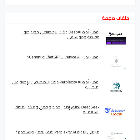
حلقات مهمة
أفضل أداة DeepAI ذكاء الاصطناعي مولد صور
وفيديو وموسيقى
أفضل بديل Venice.AI لـ ChatGPT و Gemini؟
افضل أداة Perplexity AI ذكاء الاصطناعي الإجابة على
امتحانات
DeepSeek تطلق إصدار جديد و قوي وهكذا يمكنك
استعماله
ما هي الاداة Perplexity AI كيف تعمل واستخدم؟