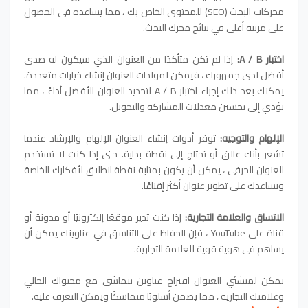
محركات البحث (SEO) للمحتوى الخاص بك ، مما يساعده في الحصول
على مرتبة أعلى في نتائج محرك البحث.
اختبار A / B:
إذا لم تكن متأكدًا من العنوان الذي سيكون له صدى
أفضل لدى جمهورك ، فيمكن لمولدات العنوان إنشاء خيارات متعددة.
يمكنك بعد ذلك إجراء اختبار A / B لتحديد العنوان الأفضل أداءً ، مما
يؤدي إلى تحسين معدلات المشاركة والتحويل.
الإلهام والتوجيه:
توفر أدوات إنشاء العنوان الإلهام والإرشاد عندما
تشعر بأنك عالق أو تحتاج إلى نقطة بداية. حتى إذا كنت لا تستخدم
العنوان الحرفي ، يمكن أن يكون بمثابة نقطة انطلاق لأفكارك الخاصة
ويساعدك على تطوير عنوان أكثر إقناعًا.
الاتساق والعلامة التجارية:
إذا كنت تدير موقعًا إلكترونيًا أو مدونة أو
قناة على YouTube ، فإن الحفاظ على التناسق في عناوينك يمكن أن
يساهم في هوية قوية للعلامة التجارية.
يمكن لمنشئي العنوان اقتراح عناوين تتماشى مع محتواك الحالي
وعلامتك التجارية ، مما يضمن أسلوبًا متماسكًا ويمكن التعرف عليه.