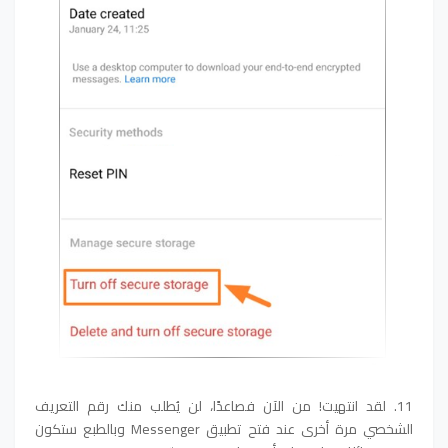
11. لقد انتهيت! من الآن فصاعدًا، لن يُطلب منك رقم التعريف
الشخصي مرة أخرى عند فتح تطبيق Messenger وبالطبع ستكون