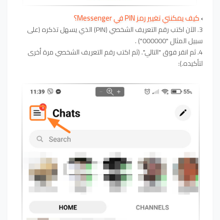
كيف يمكنني تغيير رمز PIN في Messenger؟
›
3. الآن اكتب رقم التعريف الشخصي (PIN) الذي يسهل تذكره (على
سبيل المثال "000000") .
4. ثم انقر فوق "التالي". (ثم اكتب رقم التعريف الشخصي مرة أخرى
لتأكيده.):