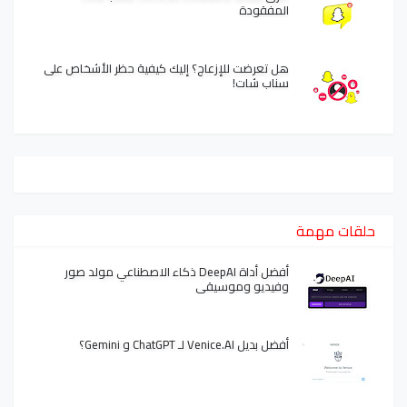
المفقودة
هل تعرضت للإزعاج؟ إليك كيفية حظر الأشخاص على
سناب شات!
حلقات مهمة
أفضل أداة DeepAI ذكاء الاصطناعي مولد صور
وفيديو وموسيقى
أفضل بديل Venice.AI لـ ChatGPT و Gemini؟