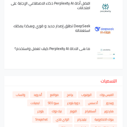
افضل أداة Perplexity AI ذكاء الاصطناعي الإجابة على
امتحانات
DeepSeek تطلق إصدار جديد و قوي وهكذا يمكنك
استعماله
ما هي الاداة Perplexity AI كيف تعمل واستخدم؟
التسميات
الفيس بوك
اليوتيوب
برامج
مواقع
أندرويد
واتساب
ويندوز
أدسنس
دورة بلوجر
سيو SEO
ايميلات
هاردوير
أنستغرام
التويتر
تيك توك
بلوجر
بنوك الالكترونية
تيليجرام
الواي فاي
Snapchat