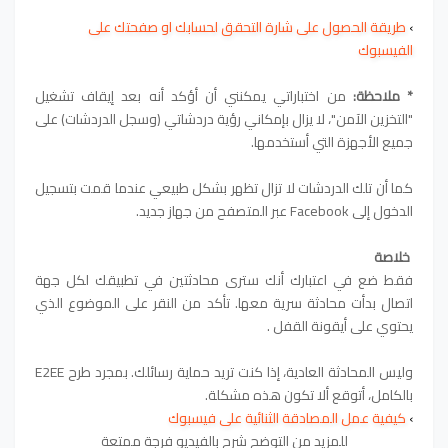
›
طريقة الحصول على شارة التحقق لحسابك او صفحتك على
الفيسبوك
* ملاحظة:
من اختباراتي يمكنني أن أؤكد أنه بعد إيقاف تشغيل
"التخزين الآمن"، لا يزال بإمكاني رؤية دردشاتي (وسجل الدردشات) على
جميع الأجهزة التي أستخدمها.
كما أن تلك الدردشات لا تزال تظهر بشكل طبيعي عندما قمت بتسجيل
الدخول إلى Facebook عبر المتصفح من جهاز جديد.
خلاصة
فقط ضع في اعتبارك أنك سترى محادثتين في تطبيقك لكل جهة
اتصال بدأت محادثة سرية معها. تأكد من النقر على الموضوع الذي
يحتوي على أيقونة القفل .
وليس المحادثة العادية، إذا كنت تريد حماية رسائلك. بمجرد طرح E2EE
بالكامل، أتوقع ألا تكون هذه مشكلة.
›
كيفية عمل المصادقة الثنائية على فيسبوك
للمزيد من التوضح شرح بالفيديو فرجة ممتعة