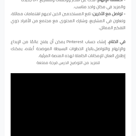
والمزيد في مكان واحد مناسب.
- تواصل مع الآخرين:
تابع المستخدمين الذين لديهم اهتمامات مماثلة،
وتعاون في المشاريع، وشارك المحتوى مع مجتمع من الأفراد ذوي
التفكير المماثل.
في الختام،
إنشاء حساب Pinterest يمكن أن يفتح عالمًا من الإبداع
والإلهام والتواصل.باتباع الخطوات البسيطة الموضحة أعلاه، يمكنك
إطلاق العنان للإمكانات الكاملة لهذه المنصة المرئية.
للمزيد من التوضيح الدرس فرجة ممتعة