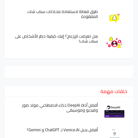
طرق فعالة لاستعادة محادثات سناب شات
المفقودة
هل تعرضت للإزعاج؟ إليك كيفية حظر الأشخاص على
سناب شات!
حلقات مهمة
أفضل أداة DeepAI ذكاء الاصطناعي مولد صور
وفيديو وموسيقى
أفضل بديل Venice.AI لـ ChatGPT و Gemini؟