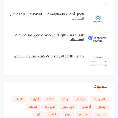
افضل أداة Perplexity AI ذكاء الاصطناعي الإجابة على
امتحانات
DeepSeek تطلق إصدار جديد و قوي وهكذا يمكنك
استعماله
ما هي الاداة Perplexity AI كيف تعمل واستخدم؟
التسميات
الفيس بوك
اليوتيوب
برامج
مواقع
أندرويد
واتساب
ويندوز
أدسنس
دورة بلوجر
سيو SEO
ايميلات
هاردوير
أنستغرام
التويتر
تيك توك
بلوجر