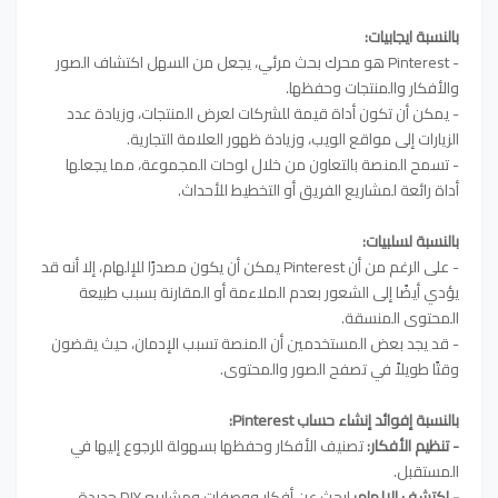
بالنسبة ايجابيات:
- Pinterest هو محرك بحث مرئي، يجعل من السهل اكتشاف الصور
والأفكار والمنتجات وحفظها.
- يمكن أن تكون أداة قيمة للشركات لعرض المنتجات، وزيادة عدد
الزيارات إلى مواقع الويب، وزيادة ظهور العلامة التجارية.
- تسمح المنصة بالتعاون من خلال لوحات المجموعة، مما يجعلها
أداة رائعة لمشاريع الفريق أو التخطيط للأحداث.
بالنسبة لسلبيات:
- على الرغم من أن Pinterest يمكن أن يكون مصدرًا للإلهام، إلا أنه قد
يؤدي أيضًا إلى الشعور بعدم الملاءمة أو المقارنة بسبب طبيعة
المحتوى المنسقة.
- قد يجد بعض المستخدمين أن المنصة تسبب الإدمان، حيث يقضون
وقتًا طويلاً في تصفح الصور والمحتوى.
بالنسبة إ
فوائد إنشاء حساب Pinterest:
- تنظيم الأفكار:
تصنيف الأفكار وحفظها بسهولة للرجوع إليها في
المستقبل.
- اكتشف الإلهام:
ابحث عن أفكار ووصفات ومشاريع DIY جديدة