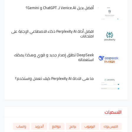
أفضل بديل Venice.AI لـ ChatGPT و Gemini؟
افضل أداة Perplexity AI ذكاء الاصطناعي الإجابة على
امتحانات
DeepSeek تطلق إصدار جديد و قوي وهكذا يمكنك
استعماله
ما هي الاداة Perplexity AI كيف تعمل واستخدم؟
التسميات
الفيس بوك
اليوتيوب
برامج
مواقع
أندرويد
واتساب