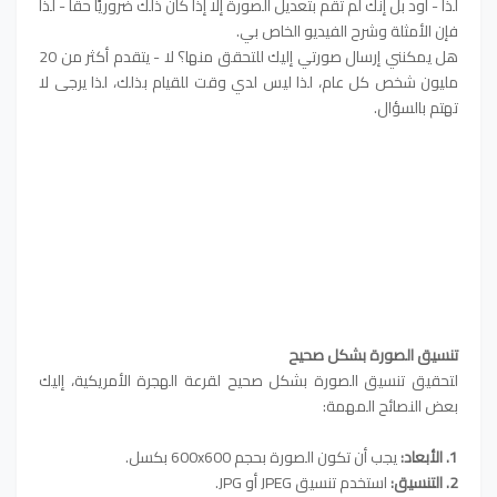
لذا - أود بل إنك لم تقم بتعديل الصورة إلا إذا كان ذلك ضروريًا حقًا - لذا
فإن الأمثلة وشرح الفيديو الخاص بي.
هل يمكنني إرسال صورتي إليك للتحقق منها؟ لا - يتقدم أكثر من 20
مليون شخص كل عام، لذا ليس لدي وقت للقيام بذلك، لذا يرجى لا
تهتم بالسؤال.
تنسيق الصورة
بشكل صحيح
لتحقيق تنسيق الصورة بشكل صحيح لقرعة الهجرة الأمريكية، إليك
بعض النصائح المهمة:
1. الأبعاد:
يجب أن تكون الصورة بحجم 600x600 بكسل.
2. التنسيق:
استخدم تنسيق JPEG أو JPG.