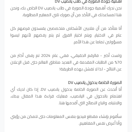
أهمية جودة الصورة في طلب يانصيب DV
نحن ندرك أهمية جودة الصورة في طلب يانصيب DV الخاص بك، ونحن
هنا لمساعدتك في التأكد من أن صورك تلبي المعايير المطلوبة.
أنا متأكد من أن ملايين الأشخاص متخصصين يفسدون فرصهم كل
عام في الاختيار، ويتم اختيار الفرق ثم يتم رفضهم لأنهم ليسوا
مسؤولين تماما عن هذا الأمر.
ولست أكبر - فالرقم الحقيقي، ففي عام 2024 تم رفض أكثر من
70% من الطلبات المقدمة في العديد مناطق العالم حتى قبل الإعلان
عن النتائج - لذا لا تفشل بهذه الطريقة!
الصورة الخاصة بدخول يانصيب DV
أنا أتحدث عن الصورة الخاصة بدخول يانصيب DV. إذا كان لديك أي
اهتمام بالدخول في اليانصيب، فعليك قراءة هذا المقال ببطء،
والانتباه، واتباع النصائح التي أقدمها هنا.
سأقوم بإنشاء مقطع فيديو بنفس المعلومات حتى تتمكن من رؤيتي
وأنا أعرض نفس المفاهيم.