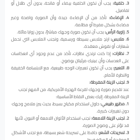
3. خلفية:
يجب أن تكون الخلفية بيضاء أو فاتحة، بدون أي ظلال أو
تفاصيل.
4. الإضاءة:
تأكد من أن الإضاءة جيدة وأن الصورة واضحة وغير
مضاءة بشكل مفرط أو مظلمة.
5. زاوية الرأس:
يجب أن تكون صورة وجهك مباشرًا، بدون زوايا مائلة.
6. ملابس:
ارتدِ ملابس بسيطة ورسمية، وتجنب الملابس التي تحمل
شعارات أو نقوش معقدة.
7. نظارات:
إذا كنت ترتدي نظارات، تأكد من عدم وجود أي انعكاسات
على العدسات وأن عينيك مرئيتان بوضوح.
8. التعبير:
يجب أن تكون تعبيرات الوجه طبيعية، مع الابتسامة الخفيفة
والنظرة للأمام.
9. تجنب الزينة المفرطة:
عند تقديم صورة وجهك لقرعة الهجرة الأمريكية، من المهم تجنب
الزينة المفرطة. إليك بعض النقاط الأساسية:
1. مظهر طبيعي:
حاول استخدام مكياج بسيط، بحيث يبرز ملامح وجهك
دون تغييرات كبيرة.
2. تجنب الزينة اللامعة:
تجنب استخدام الألوان اللامعة أو النيون، لأنها
قد تؤثر على وضوح الصورة.
3. تسريحات الشعر:
حافظ على تسريحة شعر بسيطة، مع تجنب الأشكال
المعقدة أو المبالغ فيها.