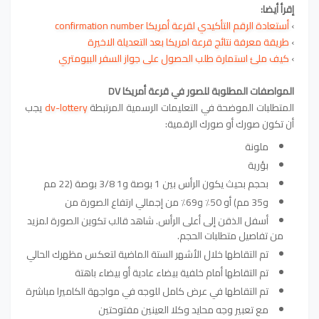
إقرأ أيضا:
›
أستعادة الرقم التأكيدي لقرعة أمريكا confirmation number
›
طريقة معرفة نتائج قرعة امريكا بعد التعديلة الاخيرة
›
كيف ملئ استمارة طلب الحصول على جواز السفر البيومتري
المواصفات المطلوبة للصور في قرعة أمريكا DV
المتطلبات الموضحة في التعليمات الرسمية المرتبطة
dv-lottery
يجب
أن تكون صورك أو صورك الرقمية:
ملونة
بؤرية
بحجم بحيث يكون الرأس بين 1 بوصة و1 3/8 بوصة (22 مم
و35 مم) أو 50٪ و69٪ من إجمالي ارتفاع الصورة من
أسفل الذقن إلى أعلى الرأس. شاهد قالب تكوين الصورة لمزيد
من تفاصيل متطلبات الحجم.
تم التقاطها خلال الأشهر الستة الماضية لتعكس مظهرك الحالي
تم التقاطها أمام خلفية بيضاء عادية أو بيضاء باهتة
تم التقاطها في عرض كامل للوجه في مواجهة الكاميرا مباشرة
مع تعبير وجه محايد وكلا العينين مفتوحتين