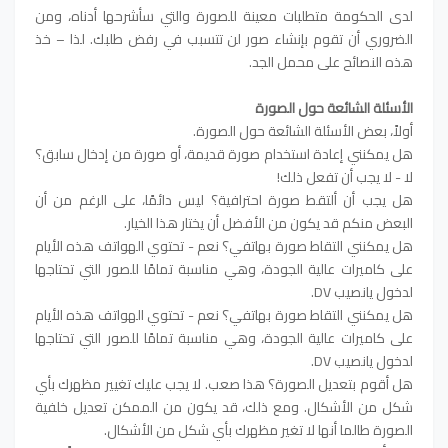
لدى الحكومة متطلبات معينة للصورة والتي سأشرحها أدناه، ومن
الضروري أن تقوم بإنشاء صور لن تتسبب في رفض طلبك. لذا – خذ
هذه النصائح على محمل الجد.
الأسئلة الشائعة حول الصورة
أولاً، بعض الأسئلة الشائعة حول الصورة.
هل يمكنني إعادة استخدام صورة قديمة، أو صورة من إدخال سابق؟
لا - لا يجب أن تفعل ذلك!
هل يجب أن ألتقط صورة احترافية؟ ليس دائمًا، على الرغم من أن
البعض منكم قد يكون من الأفضل أن يختار هذا الخيار.
هل يمكنني التقاط صورة بهاتفي؟ نعم - تحتوي الهواتف هذه الأيام
على كاميرات عالية الجودة، وهي مناسبة تمامًا للصور التي تحتاجها
لدخول يانصيب DV.
هل يمكنني التقاط صورة بهاتفي؟ نعم - تحتوي الهواتف هذه الأيام
على كاميرات عالية الجودة، وهي مناسبة تمامًا للصور التي تحتاجها
لدخول يانصيب DV.
هل أقوم بتعديل الصورة؟ هذا صعب. لا يجب عليك تغيير مظهرك بأي
شكل من الأشكال. ومع ذلك، قد يكون من الممكن تعديل خلفية
الصورة طالما أنها لا تغير مظهرك بأي شكل من الأشكال.