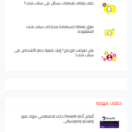
كيف إيقاف إشعارات رسائل على سناب شات؟
طرق فعالة لاستعادة محادثات سناب شات
المفقودة
هل تعرضت للإزعاج؟ إليك كيفية حظر الأشخاص على
سناب شات!
حلقات مهمة
أفضل أداة DeepAI ذكاء الاصطناعي مولد صور
وفيديو وموسيقى