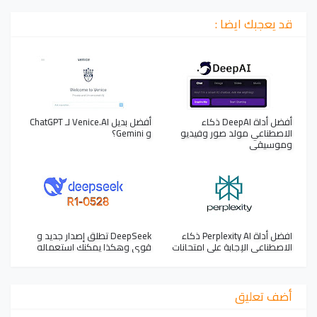
قد يعجبك ايضا :
أفضل أداة DeepAI ذكاء
أفضل بديل Venice.AI لـ ChatGPT
الاصطناعي مولد صور وفيديو
و Gemini؟
وموسيقى
افضل أداة Perplexity AI ذكاء
DeepSeek تطلق إصدار جديد و
الاصطناعي الإجابة على امتحانات
قوي وهكذا يمكنك استعماله
أضف تعليق