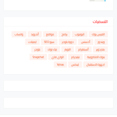
التسميات
الفيس بوك
اليوتيوب
برامج
مواقع
أندرويد
واتساب
ويندوز
أدسنس
دورة بلوجر
سيو SEO
ايميلات
هاردوير
أنستغرام
التويتر
تيك توك
بلوجر
بنوك الالكترونية
تيليجرام
الواي فاي
Snapchat
اجهزة الاستقبال
لينكس
Yahoo