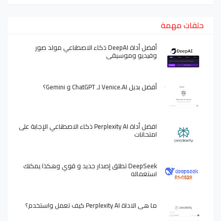
حلقات مهمة
أفضل أداة DeepAI ذكاء الاصطناعي مولد صور
وفيديو وموسيقى
أفضل بديل Venice.AI لـ ChatGPT و Gemini؟
افضل أداة Perplexity AI ذكاء الاصطناعي الإجابة على
امتحانات
DeepSeek تطلق إصدار جديد و قوي وهكذا يمكنك
استعماله
ما هي الاداة Perplexity AI كيف تعمل واستخدم؟