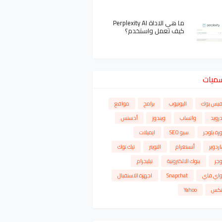
ما هي الاداة Perplexity AI
كيف تعمل واستخدم؟
سميات
فيس بوك
اليوتيوب
برامج
مواقع
درويد
واتساب
ويندوز
أدسنس
رة بلوجر
سيو SEO
ايميلات
ردوير
أنستغرام
التويتر
تيك توك
وجر
بنوك الالكترونية
تيليجرام
واي فاي
Snapchat
اجهزة الاستقبال
نكس
Yahoo