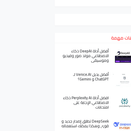
ات مهمة
أفضل أداة DeepAI ذكاء
الاصطناعي مولد صور وفيديو
وموسيقى
أفضل بديل Venice.AI لـ
ChatGPT و Gemini؟
افضل أداة Perplexity AI ذكاء
الاصطناعي الإجابة على
امتحانات
DeepSeek تطلق إصدار جديد و
قوي وهكذا يمكنك استعماله