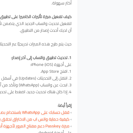
أكثر سهولة.
كيف تفعيل ميزة تأثيرات الكاميرا على تطبيق 
أن لديك أحدث إصدار من التطبيق.
حيث يتم طرح هذه الميزات تدريجيًا عبر التحديثا
1. تحديث تطبيق واتساب إلى آخر إصدار:
على أجهزة iPhone (iOS):
1. افتح App Store.
2. انتقل إلى التحديثات (Updates) في أسفل الشاشة.
3. ابحث عن واتساب (WhatsApp) وتأكد من أنك تستخدم أحدث إصدار.
4. إذا كان هناك تحديث جديد، اضغط على تحديث (Update).
إقرأ أيضا:
›
قفل حسابك على WhatsApp باستخدام بصمة
›
كيفية حماية واتس اب من الاختراق
تحقق ب
›
ميزة Passkey دعم مفتاح المرور لأجهزة أندرويد
على أجهزة Android: