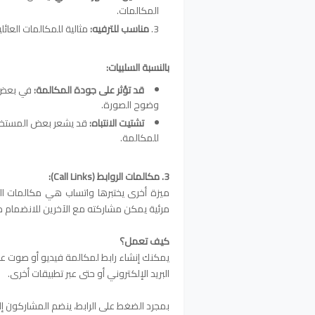
المكالمات.
مناسب للترفيه:
مثالية للمكالمات العائل
بالنسبة السلبيات:
قد تؤثر على جودة المكالمة:
في بعض ال
وضوح الصورة.
تشتيت الانتباه:
قد يشعر بعض المستخدمي
للمكالمة.
3. مكالمات الروابط (Call Links):
ميزة أخرى يختبرها واتساب هي مكالمات الرو
مرئية يمكن مشاركته مع الآخرين للانضمام م
كيف تعمل؟
يمكنك إنشاء رابط لمكالمة فيديو أو صوت عب
البريد الإلكتروني أو حتى عبر تطبيقات أخرى.
بمجرد الضغط على الرابط، ينضم المشاركون إل