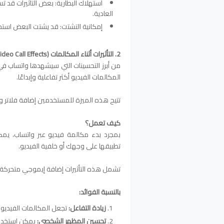
استهلاك البطارية: بعض التأثيرات قد ت
العادية.
إمكانية التشتت: قد يشتت البعض استخدا
2. التأثيرات أثناء المكالمات (Video Call Effects):
من أبرز التحسينات التي سيشهدها واتساب في 
المكالمات الفيديو أكثر تفاعلية وإبداعًا.
تتيح هذه الميزة للمستخدمين إضافة فلاتر وتأ
كيف تعمل؟
بمجرد بدء مكالمة فيديو عبر واتساب، يم
تطبيقها على وجهك أو خلفية الفيديو.
تشمل هذه التأثيرات إضافة إيموجي متحركة أو
بالنسبة الفوائد:
زيادة التفاعل:
تجعل المكالمات الفيديو أ
تحسين المظهر الشخصي:
يمكن استخدام