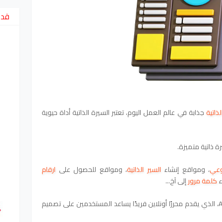
قد 
ذاتية
جذابة في عالم العمل اليوم، تعتبر السيرة الذاتية أداة حيوية
ة ذاتية متميزة.
وعي
،
و
مواقع إنشاء
السير الذاتية
،
ومواقع للحصول على
ارقام
ء
كلمة مرور
إلى آخ...
يعد أمرًا ضروريًا. هنا يأتي دور موقع Applyya، الذي يقدم محررًا أونلاين فريدًا يساعد المستخدمين على تصميم