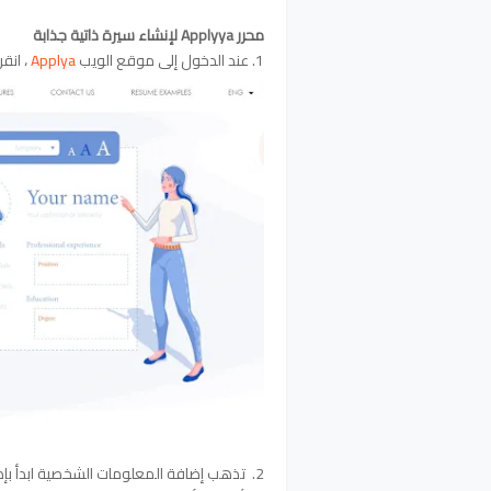
محرر Applyya لإنشاء سيرة ذاتية جذابة
1. عند الدخول إلى موقع الويب
Applya
، انقر فوق الز
2. تذهب إضافة المعلومات الشخصية ابدأ بإضافة معلوماتك الشخصية مثل الاسم، العنوان، ورقم الهاتف.