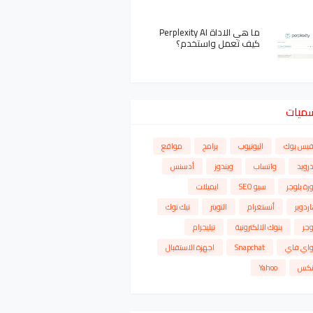
ما هي الاداة Perplexity AI
كيف تعمل واستخدم؟
سميات
فيس بوك
اليوتيوب
برامج
مواقع
درويد
واتساب
ويندوز
أدسنس
رة بلوجر
سيو SEO
ايميلات
ردوير
أنستغرام
التويتر
تيك توك
وجر
بنوك الالكترونية
تيليجرام
واي فاي
Snapchat
اجهزة الاستقبال
نكس
Yahoo