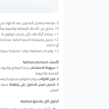
9. مراجعة وتعديل المحتوى بعد الانتهاء من إضافة جميع المعلومات، قم بمراجعة سيرتك الذاتية بعناية.
10. تحقق من الأخطاء الإملائية والنحوية وتأكد من أن كل شيء يبدو متناسقًا واحترافيًا.
11. يمكنك أيضًا طلب رأي شخص موثوق به للحصول على ملاحظات إضافية.
أو DOCX.
13. يوفر لك Applyya خيارات لمشاركة سيرتك الذاتية عبر البريد الإلكتروني أو وسائل التواصل الاجتماعي مباشرةً.
الأسباب لاستخدام Applyya
1. سهولة الاستخدام:
يتميز الموقع بواجهة م
العمرية والمهنية.
2. تنوع القوالب:
يوفر الموقع مجموعة واسعة
3. تحسين فرص الحصول على وظيفة:
سيرة ذ
العمل.
الحلول التي يقدمها Applyya