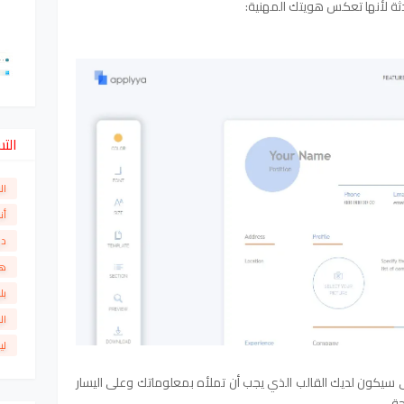
الت
ال
أن
دو
ها
بل
ال
لي
ى سيكون لديك القالب الذي يجب أن تملأه بمعلوماتك وعلى اليسار
ة.