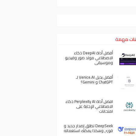
ات مهمة
أفضل أداة DeepAI ذكاء
الاصطناعي مولد صور وفيديو
وموسيقى
أفضل بديل Venice.AI لـ
ChatGPT و Gemini؟
افضل أداة Perplexity AI ذكاء
الاصطناعي الإجابة على
امتحانات
DeepSeek تطلق إصدار جديد و
قوي وهكذا يمكنك استعماله