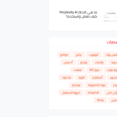
ما هي الاداة Perplexity AI
كيف تعمل واستخدم؟
سميات
فيس بوك
اليوتيوب
برامج
مواقع
درويد
واتساب
ويندوز
أدسنس
رة بلوجر
سيو SEO
ايميلات
ردوير
أنستغرام
التويتر
تيك توك
وجر
بنوك الالكترونية
تيليجرام
واي فاي
Snapchat
اجهزة الاستقبال
نكس
Yahoo