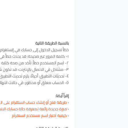
بالنسبة الطريقة التانية
خطأ تسجيل الدخول إلى حسابك في إنستغرام
١- كلمة المرور غير صحيحة: قد يحدث خطأ في إدخال كلمة المرور.
٢- اسم المستخدم خطأ: تأكد من صحة كتابة اسم المستخدم.
٣- مشاكل في الاتصال بالإنترنت: قد تكون شبكة الإنترنت غير مستقرة.
٤- تحديثات التطبيق: أحيانًا، يلزم تحديث التطبيق للحصول على الميزات الجديدة.
٥- الحساب معلق أو محظور: في حالات انتهاك سياسات إنستغرام.
إقرأ أيضا:
›
طريقة فتح أو إنشاء حساب انستقرام على ال
›
ميزة جديدة رائعة لمعرفة حالة حسابك الان
›
كيفية اختيار اسم مستخدم انستقرام