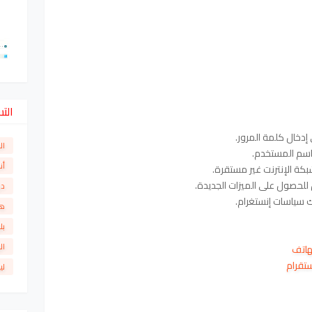
الت
ال
أن
دو
ها
بل
ال
هاتف
ستقرام
لي