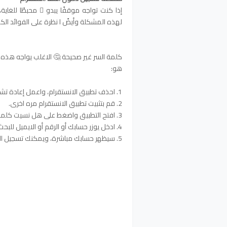
إذا كنت تواجه موقفًا يبدو ً محبطًا للغا
لهذه المشكلة وأيضً ا نظرة على الفوائد الكث
كلمة السر غير صحيحة 🤔 الاغلب يواجه هذه 
هو:
1. احذف تطبيق الانستقرام، واعمل إعادة تشغيل لجهازك.
2. قم بتثبيت تطبيق الانستقرام مره اخرى.
3. افتح التطبيق واضغط على هل نسيت كلمة السر.
4. ادخل يوزر حسابك أو الرقم أو الايميل للبحث عنه.
5. سيظهر حسابك مباشرة، ويمكنك تسجيل الدخول بدون أي مشاكل.