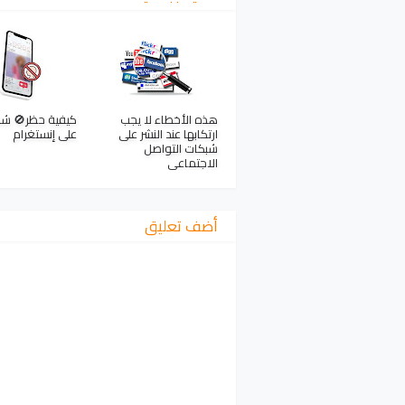
هذه الأخطاء لا يجب
كيفية حظر🚫 ش
ارتكابها عند النشر على
على إنستغرام
شبكات التواصل
الاجتماعي
أضف تعليق