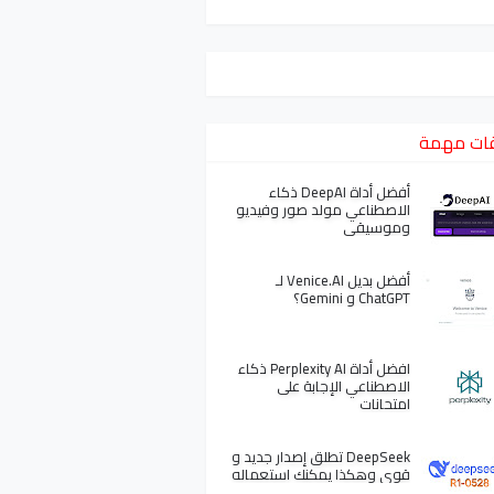
ات مهمة
أفضل أداة DeepAI ذكاء
الاصطناعي مولد صور وفيديو
وموسيقى
أفضل بديل Venice.AI لـ
ChatGPT و Gemini؟
افضل أداة Perplexity AI ذكاء
الاصطناعي الإجابة على
امتحانات
DeepSeek تطلق إصدار جديد و
قوي وهكذا يمكنك استعماله