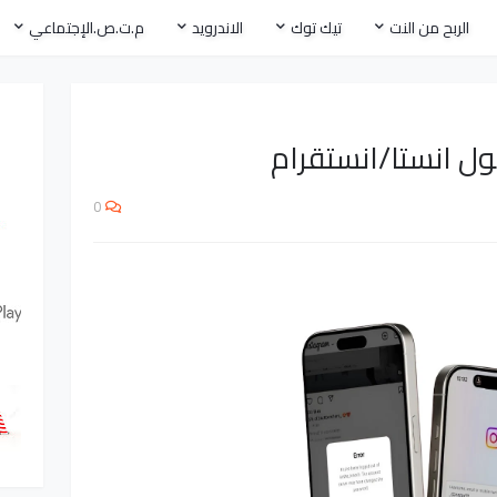
الربح من النت
تيك توك
الاندرويد
م.ت.ص.الإجتماعي
 انستا/انستقرام
0