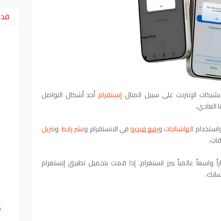
قد 
بشبكات الإنترنت على سبيل المتال
إنستقرام
أحد أشكال التواصل
ا العادي.
استخدام
الهاشتاجات
و
رفع فيديو
في الانستقرام
و
نشر رابط
و
تنزيل
قات.
اسعاً عالمياً يبرز انستغرام. إذا قمت بتحميل تطبيق إنستغرام
ابك.