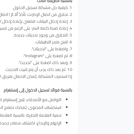
بالنسبة
الطريقة التالت
1. كيفية حل مشكلة تسجيل الدخول
2. تحقق من اتصال الإنترنت: تأكدُ ألاَ مّ ا اتصال املتماثل.
3. إعادة إدخال البيانات: املعني بإعادة إدخال اسم املستخدم وكلمة السر.
4. إعادة ضبط كلمة السر: على الرغم من (نسيت كلمة السر)، إعادة ضبطها للحصول عليها.
5. للتحقق من وجود تحديثات جديدة.
6. افتح متجر التطبيقات.
7. واضغط على "تحديثات".
8. ثم اضغط على "Instagram".
9. وبعد ذلك اضغط على "تحديث".
10. ثم بعد ذلك يجب أن يتم تثبيت التحديث.
إذا استمرت المشكلة، يُمكن الاتصال بفريق الدعم الف
بالنسبة فوائد تسجيل الدخول إلى إنستغرام
التواصل مع الأصدقاء: يُتيح إنستغرام
استكشاف المحتوى: يُمكنك تصفح الصو
تنمية العلامة التجارية: بالنسبة للعلامات
الإلهام والإبداع: اكتشاف مصادر جديد