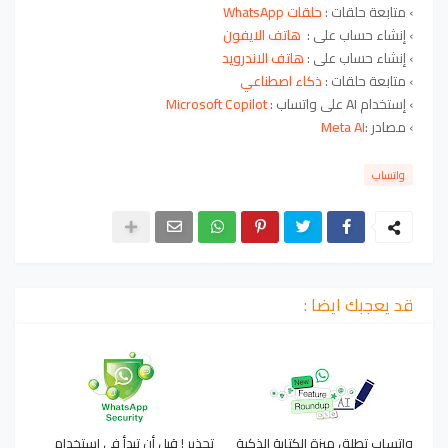
› متابعة حلقات :
حلقات WhatsApp
›
إنشاء حساب على :
هاتف الايفون
›
إنشاء حساب على
:
هاتف الاندرويد
› متابعة حلقات
:
ذكاء اصطناعي
› إستخدام AI على واتساب :
Microsoft Copilot
›
مصادر :
Meta AI
واتساب
قد يعجبك ايضا :
واتساب تطلق ميزة الكتابة الذكية
تحذير ! قبل أن تبدأ في استخدام