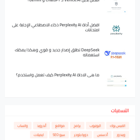
افضل أداة Perplexity AI ذكاء الاصطناعي الإجابة على
امتحانات
DeepSeek تطلق إصدار جديد و قوي وهكذا يمكنك
استعماله
ما هي الاداة Perplexity AI كيف تعمل واستخدم؟
التسميات
الفيس بوك
اليوتيوب
برامج
مواقع
أندرويد
واتساب
ويندوز
أدسنس
دورة بلوجر
سيو SEO
ايميلات