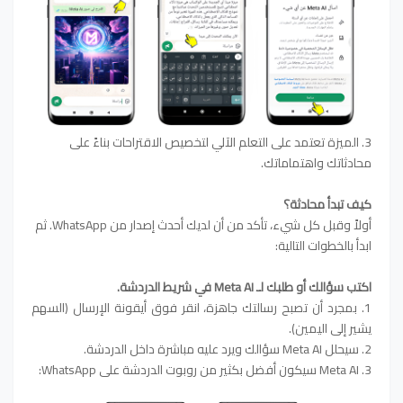
3. الميزة تعتمد على التعلم الآلي لتخصيص الاقتراحات بناءً على
محادثاتك واهتماماتك.
كيف تبدأ محادثة؟
أولاً وقبل كل شيء، تأكد من أن لديك أحدث إصدار من WhatsApp. ثم ​​
ابدأ بالخطوات التالية:
اكتب سؤالك أو طلبك لـ Meta AI في شريط الدردشة.
1. بمجرد أن تصبح رسالتك جاهزة، انقر فوق أيقونة الإرسال (السهم
يشير إلى اليمين).
2. سيحلل Meta AI سؤالك ويرد عليه مباشرة داخل الدردشة.
3. Meta AI سيكون أفضل بكثير من روبوت الدردشة على WhatsApp: