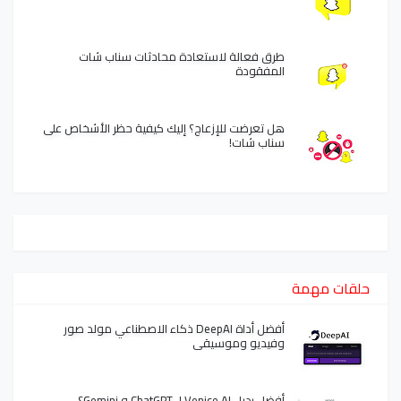
طرق فعالة لاستعادة محادثات سناب شات
المفقودة
هل تعرضت للإزعاج؟ إليك كيفية حظر الأشخاص على
سناب شات!
حلقات مهمة
أفضل أداة DeepAI ذكاء الاصطناعي مولد صور
وفيديو وموسيقى
أفضل بديل Venice.AI لـ ChatGPT و Gemini؟