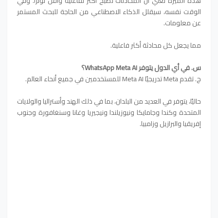
هذه الميزة تعني أن المحادثات تصبح أكثر تفاعلية وأقل توترًا. وفي
الوقت نفسه، سيقلل الذكاء الاصطناعي من الحاجة للبحث المستمر
عن معلومات.
مما يجعل كل محادثة أكثر فاعلية.
س. في أي الدول يتوفر WhatsApp Meta AI؟
ج. تقدم Meta تدريجيًا Meta AI للمستخدمين في جميع أنحاء العالم.
حاليًا، يتوفر في العديد من البلدان، بما في ذلك الهند وأستراليا والولايات
المتحدة وكندا وجامايكا ونيوزيلندا ونيجيريا وغانا وسنغافورة وجنوب
إفريقيا والبرازيل وزامبيا.