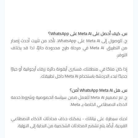
س. كيف أحصل على Meta AI على WhatsApp؟
ج. للوصول إلى Meta AI على WhatsApp، تأكد من تثبيت أحدث إصدار
من التطبيق. Meta AI في مرحلة طرح محدودة حاليًا، لذا قد يختلف
التوفر.
إذا كان متاحًا في منطقتك، فسترى أيقونة دائرة زرقاء أرجوانية أو خيارًا
جديدًا لبدء الدردشة باستخدام Meta AI داخل تطبيقك.
س. هل WhatsApp Meta AI آمن؟
ج. تم تصميم Meta AI للعمل ضمن سياسة الخصوصية وشروط خدمة
الذكاء الاصطناعي الخاصة بـ Meta.
لديك سيطرة على بياناتك - يمكنك حذف محادثات الذكاء الاصطناعي
الفردية. أيضًا، يتم تشفير المحادثات الشخصية من البداية إلى النهاية.