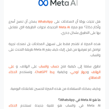
هل تخيلت يومًا أن المحادثات على
WhatsApp
يمكن أن تصبح أسرع
وأكثر ذكاءً؟ مع ميزة
Meta AI
الجديدة، تحولت الطريقة التي نتفاعل
بها على التطبيق بشكل جذري.
هذه الميزة لا تقتصر فقط على تسهيل المحادثات بل تمنحك تجربة
تواصل لم تعرفها من قبل. إليك كيف يغير Meta AI طريقة التحدث على
واتساب.
تطرق سابقا إلى كيفية
فتح
حساب واتساب
على الهاتف
،
و
على
الهاتف
و
جهاز لوحي
،
و
كيفية
ربط ChatGPT
، وتستخدم
الذكاء
الاصطناع
.
وكيف يمكنك الاستفادة من هذه الميزة لتحسين تفاعلاتك اليومية.
ما هو Meta AI في WhatsApp؟
Meta AI في واتساب هو تقنية جديدة تستخدم
الذكاء