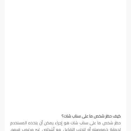
كيف حظر شخص ما على سناب شات؟
حظر شخص ما على سناب شات هو إجراء يمكن أن يتخذه المستخدم
لحماية خصوصيته أو لتجنب التفاعل مع أشخاص غير مرغوب فيهم.