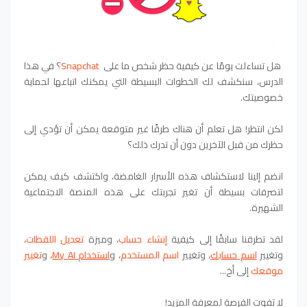
هل تساءلت يومًا عن كيفية حظر شخص ما على
Snapchat
؟ في هذا
الدرس، سنكشف لك الخطوات البسيطة التي يمكنك اتباعها لحماية
خصوصيتك.
لكن انتظر! هل تعلم أن هناك طرقًا غير متوقعة يمكن أن تؤدي إلى
حظرك من قبل الآخرين دون أن تدرك ذلك؟
انضم إلينا لاستكشاف هذه الأسرار الغامضة، واكتشف كيف يمكن
لتصرفات بسيطة أن تغير تجربتك على هذه المنصة الاجتماعية
الشهيرة.
لقد تطرقنا سابقًا إلى كيفية
إنشاء حساب
، و
ميزة
تعديل اللقطات
،
و
تغيير
اسم حسابك
، و
تغيير
اسم المستخدم
، و
استخدام My AI
، و
تغيير
موقعك
إلى أخ...
لا تفوت الفرصة لمعرفة المزيد!