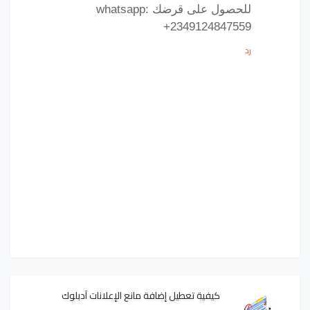
للحصول على قرضك whatsapp:
+2349124847559
رد
كيفية تعطيل إضافة مانع الإعلانات آدبلوك