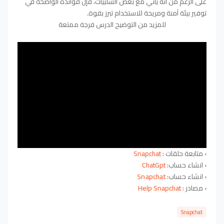
على الرغم من أنه يأتي مع بعض السلبيات، فإن فوائده الواضحة في
توفير بيئة آمنة ومريحة للاستخدام تبرز بقوة.
للمزيد من التوضيح الدرس فرجة ممتعة
› متابعة حلقات :
Snapchat
›
انشاء حساب:
ChatGpt
›
انشاء حساب:
Snapchat
› مصادر :
Help Snapchat
Snapchat