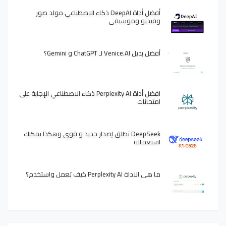
أفضل أداة DeepAI ذكاء الاصطناعي مولد صور
وفيديو وموسيقى
أفضل بديل Venice.AI لـ ChatGPT و Gemini؟
افضل أداة Perplexity AI ذكاء الاصطناعي الإجابة على
امتحانات
DeepSeek تطلق إصدار جديد و قوي وهكذا يمكنك
استعماله
ما هي الاداة Perplexity AI كيف تعمل واستخدم؟