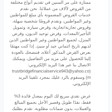
ممتازة على مر السنين في تقديم أنواع مختلفة
من القروض لآلاف من عملائنا. نحن نقدم
خدمات القروض المضمونة بأي مبلغ للمواطنين
وغير المواطنين، ونقدم قروضًا شخصية سهلة،
وقروض تجارية/تجارية، وقرض سيارة، وتمويل
التأجير/المعدات، وقرض توحيد الديون، وقرض
المنزل، لجميع المواطنين وغير المواطنين الذين
لديهم تاريخ ائتماني جيد أو سيئ. إذا كنت مهتمًا
بعرض القرض المذكور أعلاه، فننصحك بالعودة
إلينا للحصول على مزيد من التفاصيل، ويمكنك
الاتصال بنا عبر هذا البريد الإلكتروني:
(trustbridgefinancialservice943@yahoo.co
m) وسنقوم بالرد عليك بمجرد تلقينا البريد
الإلكتروني.
عرض نقدي سريع لك اليوم بمعدل فائدة 3%
فقط، نقدًا طويل وقصير الأجل بجميع المبالغ
والعملات، بدون ضمانات مطلوبة. تقدم بطلبك