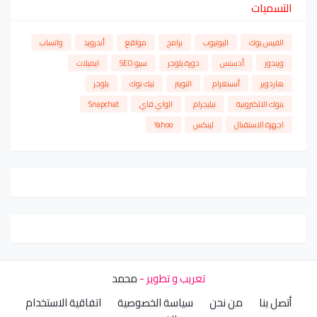
التسميات
الفيس بوك
اليوتيوب
برامج
مواقع
أندرويد
واتساب
ويندوز
أدسنس
دورة بلوجر
سيو SEO
ايميلات
هاردوير
أنستغرام
التويتر
تيك توك
بلوجر
بنوك الالكترونية
تيليجرام
الواي فاي
Snapchat
اجهزة الاستقبال
لينكس
Yahoo
تعريب و تطوير -
محمد
أتصل بنا
من نحن
سياسة الخصوصية
اتفاقية الاستخدام