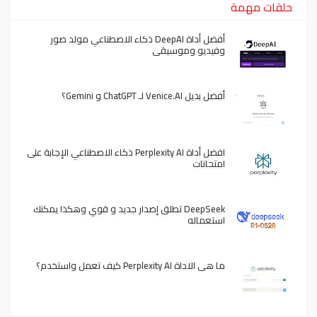
حلقات مهمة
أفضل أداة DeepAI ذكاء الاصطناعي مولد صور
وفيديو وموسيقى
أفضل بديل Venice.AI لـ ChatGPT و Gemini؟
افضل أداة Perplexity AI ذكاء الاصطناعي الإجابة على
امتحانات
DeepSeek تطلق إصدار جديد و قوي وهكذا يمكنك
استعماله
ما هي الاداة Perplexity AI كيف تعمل واستخدم؟