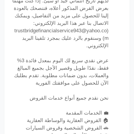
لديهم تاريخ ائتماني جيد أو سيئ. إذا كنت مهتمًا
بعرض القرض المذكور أعلاه، فننصحك بالعودة
إلينا للحصول على مزيد من التفاصيل، ويمكنك
الاتصال بنا عبر هذا البريد الإلكتروني:
(trustbridgefinancialservice943@yahoo.co
m) وسنقوم بالرد عليك بمجرد تلقينا البريد
الإلكتروني.
عرض نقدي سريع لك اليوم بمعدل فائدة 3%
فقط، نقدًا طويل وقصير الأجل بجميع المبالغ
والعملات، بدون ضمانات مطلوبة. تقدم بطلبك
الآن للحصول على موافقتك الفورية
نحن نقدم جميع أنواع خدمات القروض
💼 الخدمات المقدمة
🏠 القروض العقارية والوساطة العقارية
🚗 القروض الشخصية وقروض السيارات