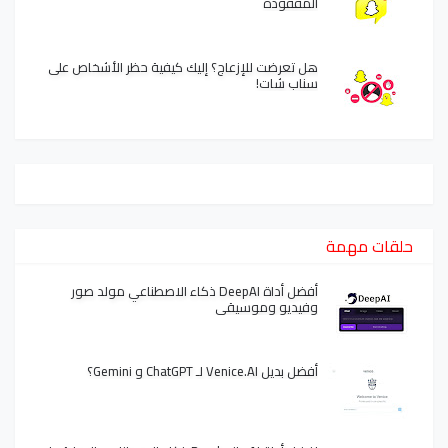
المفقودة
هل تعرضت للإزعاج؟ إليك كيفية حظر الأشخاص على
سناب شات!
حلقات مهمة
أفضل أداة DeepAI ذكاء الاصطناعي مولد صور
وفيديو وموسيقى
أفضل بديل Venice.AI لـ ChatGPT و Gemini؟