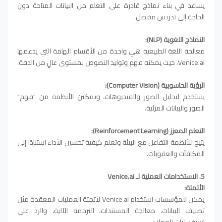
يساعد في بناء نماذج قادرة على التعلم من البيانات المتاحة دون
الحاجة إلى تدريس مفصل.
النماذج اللغوية (NLP):
معالجة اللغة الطبيعية هي واحدة من الأقسام الهامة التي يدعمها
Venice.ai، حيث يمكنه فهم وتوليد النصوص بمستوى عالٍ من الدقة.
الرؤية الحاسوبية (Computer Vision):
يستخدم لتحليل الصور والفيديوهات، وتمكين الأنظمة من "فهم"
الصور والبيانات المرئية.
التعلم المعزز (Reinforcement Learning):
يتيح للأنظمة التفاعل مع البيئة وتعلم كيفية تحسين الأداء استنادًا إلى
المكافآت والعقوبات.
5. الاستخدامات العملية لـ Venice.ai
الأتمتة:
يمكن للمؤسسات استخدام Venice.ai لأتمتة العمليات المعقدة مثل
تصنيف البيانات، معالجة المستندات، الترجمة الآلية، والرد على
استفسارات العملاء.