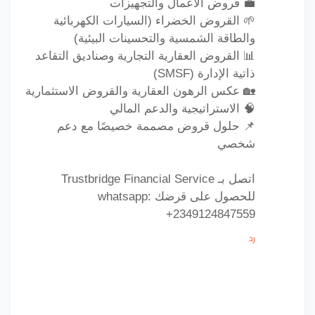
💼 قروض الأعمال والتجهيزات
🌱 القروض الخضراء (السيارات الكهربائية
والطاقة الشمسية والتحسينات البيئية)
📊 القروض العقارية التجارية وصناديق التقاعد
ذاتية الإدارة (SMSF)
🏡 عكس الرهون العقارية والقروض الاستثمارية
🧠 الاستراتيجية والدعم المالي
📌 حلول قروض مصممة خصيصًا مع دعم
شخصي
اتصل بـ Trustbridge Financial Service
للحصول على قرضك whatsapp:
+2349124847559
رد