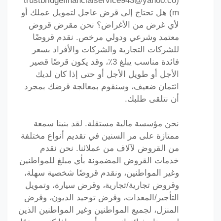
(trustbridgefinancialservice943@yahoo.co
m) هل تحتاج إلى قرض عاجل لتمويل عملك أو
لأي غرض من الأغراض؟ نحن مقرض قروض
معتمد وشرعي ودولي مرخص. نقدم قروضًا
للشركات التجارية والشركات والأفراد بسعر
فائدة مناسب يبلغ 3٪، وقد يكون قرضًا قصير
الأجل أو طويل الأجل أو حتى إذا كان لديك
ائتمان ضعيف، وسنقوم بمعالجة قرضك بمجرد
أن نتلقى طلبك.
نحن مؤسسة مالية مستقلة. لقد بنينا سمعة
ممتازة على مر السنين في تقديم أنواع مختلفة
من القروض لآلاف من عملائنا. نحن نقدم
خدمات القروض المضمونة بأي مبلغ للمواطنين
وغير المواطنين، ونقدم قروضًا شخصية سهلة،
وقروض تجارية/تجارية، وقرض سيارة، وتمويل
التأجير/المعدات، وقرض توحيد الديون، وقرض
المنزل، لجميع المواطنين وغير المواطنين الذين