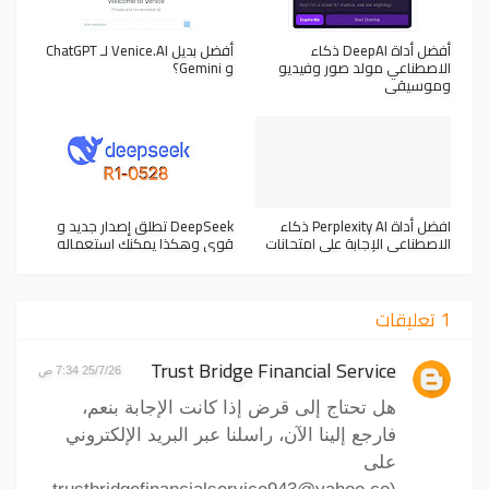
أفضل أداة DeepAI ذكاء
أفضل بديل Venice.AI لـ ChatGPT
الاصطناعي مولد صور وفيديو
و Gemini؟
وموسيقى
افضل أداة Perplexity AI ذكاء
DeepSeek تطلق إصدار جديد و
الاصطناعي الإجابة على امتحانات
قوي وهكذا يمكنك استعماله
1 تعليقات
Trust Bridge Financial Service
25/7/26 7:34 ص
هل تحتاج إلى قرض إذا كانت الإجابة بنعم،
فارجع إلينا الآن، راسلنا عبر البريد الإلكتروني
على