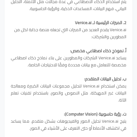
يتم استخدام الذكاء الاصطناعي في عدة مجالات مثل الأتمتة، التحليل
البياني، فهم البيانات، المساعدات الذكية، والرؤية الحاسوبية.
2. الميزات الرئيسية لـ Venice.ai
Venice.ai يقدم العديد من الميزات التي تجعله منصة جذابة لكل من
المطورين والشركات:
أ
. نموذج ذكاء اصطناعي مخصص:
يساعد Venice.ai الشركات والمطورين على بناء نماذج ذكاء اصطناعي
مخصصة للتعامل مع بيانات محددة وفقًا للاحتياجات الخاصة.
ب. تحليل البيانات المتقدم:
يمكن استخدام Venice.ai لتحليل مجموعات البيانات الكبيرة ومعالجة
البيانات غير المهيكلة، مثل النصوص والصور، باستخدام تقنيات تعلم
الآلة.
ت. رؤية حاسوبية (Computer Vision):
يتيح Venice.ai تحليل الصور والفيديوهات بشكل متقدم، مما يساعد
في اكتشاف الأنماط أو حتى التعرف على الأشياء في الصور.