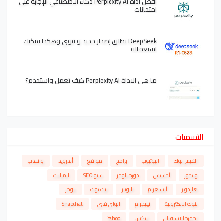
افضل أداة Perplexity AI ذكاء الاصطناعي الإجابة على
امتحانات
DeepSeek تطلق إصدار جديد و قوي وهكذا يمكنك
استعماله
ما هي الاداة Perplexity AI كيف تعمل واستخدم؟
التسميات
الفيس بوك
اليوتيوب
برامج
مواقع
أندرويد
واتساب
ويندوز
أدسنس
دورة بلوجر
سيو SEO
ايميلات
هاردوير
أنستغرام
التويتر
تيك توك
بلوجر
بنوك الالكترونية
تيليجرام
الواي فاي
Snapchat
اجهزة الاستقبال
لينكس
Yahoo