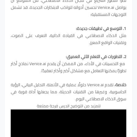
نظرًا للتطور السريع في مجال الذكاء الاصطناعي، من المتوقع أن
يواصل Venice.ai تحسين أدواته لتواكب الابتكارات الجديدة. قد تشمل
التوجهات المستقبلية:
1. التوسع في تطبيقات جديدة:
مثل الذكاء الاصطناعي في القيادة الذاتية، التعرف على الصوت،
وتقنيات الواقع المعزز.
2. التطورات في التعلم الآلي العميق:
مع التحسينات في الأداء، من الممكن أن يقدم Venice.ai نماذج أكثر
تطورًا يمكنها التعامل مع مشاكل أكبر وأكثر تعقيدًا.
خلاصة
،
تقدم Venice.ai حلولًا عملية في الأتمتة، التحليل البياني، الرؤية
الحاسوبية، وغيرها من التقنيات الحديثة، مما يجعلها أداة قوية في
سوق الذكاء الاصطناعي اليوم.
للمزيد من التوضيح الدرس فرجة ممتعة