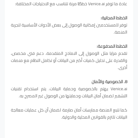
عادة ما توفر Venice.ai خططًا مرنة تتناسب مع الاحتياجات المختلفة:
الخطط المجانية:
توفر للمستخدمين إمكانية الوصول إلى بعض الأدوات الأساسية لتجربة
المنصة.
الخطط المدفوعة:
تقدم مزايا مثل الوصول إلى النماذج المتقدمة، دعم فني مخصص،
والقدرة على تحليل كميات أكبر من البيانات أو تكامل النظام مع منصات
أخرى.
8. الخصوصية والأمان
Venice.ai يهتم بالخصوصية وحماية البيانات. يتم استخدام تقنيات
التشفير لضمان أمان البيانات وحمايتها من الوصول غير المصرح به.
كما تتبع المنصة ممارسات أمان صارمة لضمان أن كل عمليات معالجة
البيانات تلتزم بالقوانين المحلية والدولية.