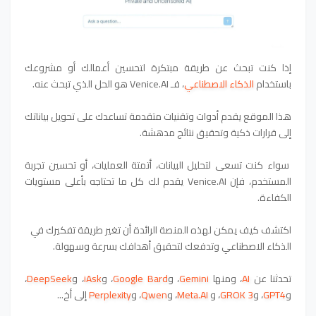
إذا كنت تبحث عن طريقة مبتكرة لتحسين أعمالك أو مشروعك
باستخدام
الذكاء الاصطناعي
، فـ Venice.AI هو الحل الذي تبحث عنه.
هذا الموقع يقدم أدوات وتقنيات متقدمة تساعدك على تحويل بياناتك
إلى قرارات ذكية وتحقيق نتائج مدهشة.
سواء كنت تسعى لتحليل البيانات، أتمتة العمليات، أو تحسين تجربة
المستخدم، فإن Venice.AI يقدم لك كل ما تحتاجه بأعلى مستويات
الكفاءة.
اكتشف كيف يمكن لهذه المنصة الرائدة أن تغير طريقة تفكيرك في
الذكاء الاصطناعي وتدفعك لتحقيق أهدافك بسرعة وسهولة.
تحدثنا عن
AI
، ومنها
Gemini
، و
Google Bard
، و
iAsk
، و
DeepSeek
،
و
GPT4
، و
GROK 3
، و
Meta.AI
، و
Qwen
، و
Perplexity
إلى أخ
...