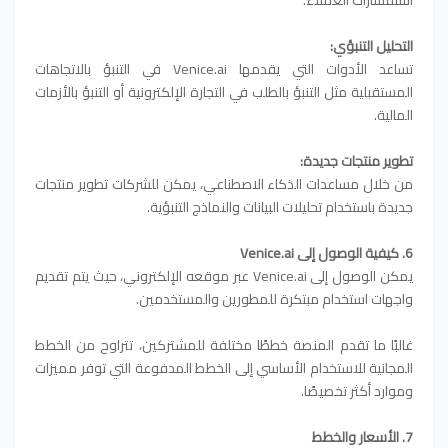
التحليل التنبؤي:
تساعد الأدوات التي يقدمها Venice.ai في التنبؤ بالاتجاهات
المستقبلية مثل التنبؤ بالطلب في التجارة الإلكترونية أو التنبؤ بالأزمات
المالية.
تطوير منتجات جديدة:
من خلال مساعدات الذكاء الاصطناعي، يمكن للشركات تطوير منتجات
جديدة باستخدام تحليلات البيانات والنماذج التنبؤية.
6. كيفية الوصول إلى Venice.ai
يمكن الوصول إلى Venice.ai عبر موقعه الإلكتروني، حيث يتم تقديم
واجهات استخدام مبتكرة للمطورين والمستخدمين.
غالبًا ما تقدم المنصة خططًا مختلفة للمشتركين، تتراوح من الخطط
المجانية للاستخدام الأساسي إلى الخطط المدفوعة التي توفر مميزات
وموارد أكثر تخصيصًا.
7. الأسعار والخطط