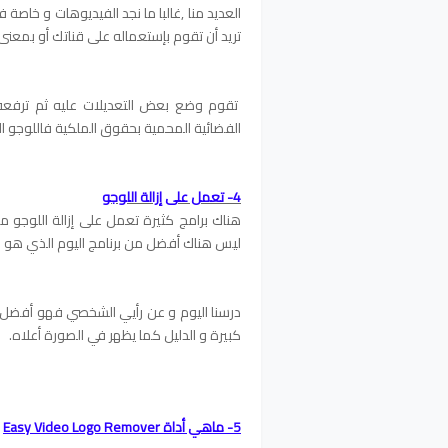
العديد منا ,غالبا ما نجد الفيديوهات و خاصة ف
تريد أن تقوم بإستعماله على قناتك أو بمعنى 
تقوم وضع بعض التعديلات عليه ثم ترفعه ع
الفضائية المحمية بحقوق الملكية فاللوجو ا
4- تعمل على إزالة اللوجو
هناك برامج كثيرة تعمل على إزالة اللوجو من
ليس هناك أفضل من برنامج اليوم الذي هو .
درسنا اليوم و عن رأيي الشخصي فهو أفضل ب
كبيرة و الدليل كما يظهر في الصورة أعلاه.
5- ماهي أداة Easy Video Logo Remover