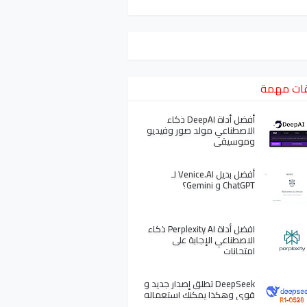
ات مهمة
أفضل أداة DeepAI ذكاء
الاصطناعي مولد صور وفيديو
وموسيقى
أفضل بديل Venice.AI لـ
ChatGPT و Gemini؟
افضل أداة Perplexity AI ذكاء
الاصطناعي الإجابة على
امتحانات
DeepSeek تطلق إصدار جديد و
قوي وهكذا يمكنك استعماله