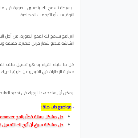
بسيطة تسمح لك بتحسين الصورة في ملف فيد
التوقيعات أو الترجمات المصاحبة.
البرنامج يسمح لك لمحو الصورة، من أجل الت
الشاشة.فيديو شعار مزيل صغيرة، خفيفة وس
كل ما عليك القيام به هو تحميل ملف الفيد
معاينة الإطارات في الفيديو عن طريق تحريك
يمكن أن يساعد هذا الإجراء في تحديد العلامة ا
-
مواضيع دات صلة :
حل مشكل رسالة خطأ برنامج Easy Video Logo Remover
حل مشكلة سبق أن أتيح لك التفعيل في هين Hein والحصول على ت