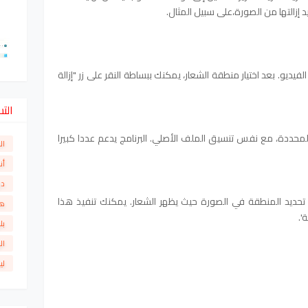
يد إزالتها من الصورة،على سبيل المثال.
يو. بعد اختيار منطقة الشعار، يمكنك ببساطة النقر على زر "إزالة
الت
المحددة، مع نفس تنسيق الملف الأصلي. البرنامج يدعم عددا كبيرا
ال
أن
دو
حديد المنطقة في الصورة حيث يظهر الشعار. يمكنك تنفيذ هذا
ها
'.
بل
ال
لي