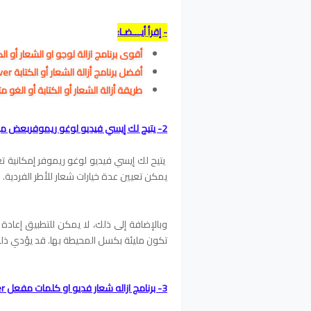
- إقرأ أيـــضـا:
أقوى برنامج ازالة لوجو او الشعار أو الكتابة من ا
أفضل برنامج
أزالة الشعار أو الكتابة
Easy Video Logo Remover
طريقة أزالة الشعار أو الكتابة أو الغ
2- يتيح لك إيسي فيديو لوغو ريموفربعض ميزات
يتيح لك إيسي فيديو لوغو ريموفر إمكانية ت
يمكن تعيين عدة خيارات شعار للأطر الفردية.
وبالإضافة إلى ذلك، لا يمكن للتطبيق إعادة 
تكون مليئة بكسل المحيطة بها. قد يؤدي ذل
3- برنامج ازاله شعار فديو او كلمات مفعل Easy Video Logo Remover