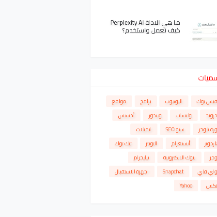
ما هي الاداة Perplexity AI
كيف تعمل واستخدم؟
سميات
فيس بوك
اليوتيوب
برامج
مواقع
درويد
واتساب
ويندوز
أدسنس
رة بلوجر
سيو SEO
ايميلات
ردوير
أنستغرام
التويتر
تيك توك
وجر
بنوك الالكترونية
تيليجرام
واي فاي
Snapchat
اجهزة الاستقبال
نكس
Yahoo