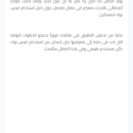
بوك الخاص بك لترى إذا كان به أي شئ جديد ،ولقد قمت مؤخراً
أصدقائي بالتحدث معكم في مقال مفصل حول دليل استخدام فيس
بوك للمبتدئين .
بداية من تحميل التطبيق علي هاتفك مروراً بجميع الخطوات الهامة
التي انت في حاجة إلي معرفتها حتى تتمكن من استخدام فيس بوك
كأي مستخدم طبيعي وفي هذا المقال سأتحدث