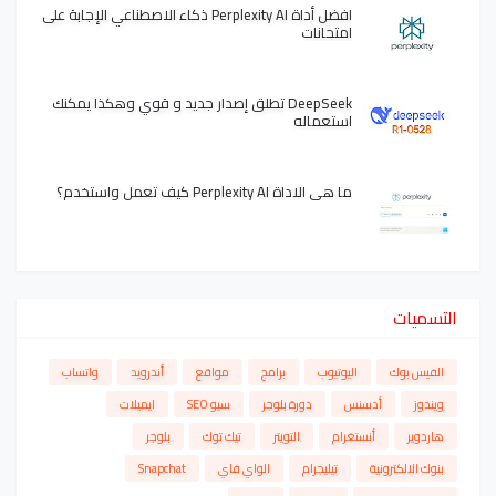
افضل أداة Perplexity AI ذكاء الاصطناعي الإجابة على
امتحانات
DeepSeek تطلق إصدار جديد و قوي وهكذا يمكنك
استعماله
ما هي الاداة Perplexity AI كيف تعمل واستخدم؟
التسميات
الفيس بوك
اليوتيوب
برامج
مواقع
أندرويد
واتساب
ويندوز
أدسنس
دورة بلوجر
سيو SEO
ايميلات
هاردوير
أنستغرام
التويتر
تيك توك
بلوجر
بنوك الالكترونية
تيليجرام
الواي فاي
Snapchat