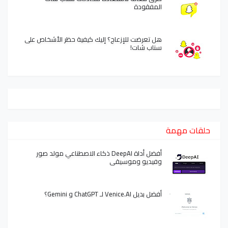
المفقودة
هل تعرضت للإزعاج؟ إليك كيفية حظر الأشخاص على
سناب شات!
حلقات مهمة
أفضل أداة DeepAI ذكاء الاصطناعي مولد صور
وفيديو وموسيقى
أفضل بديل Venice.AI لـ ChatGPT و Gemini؟