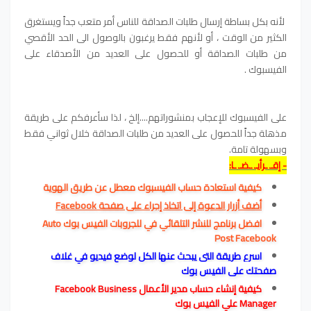
لأنه بكل بساطة إرسال طلبات الصداقة للناس أمر متعب جداً ويستغرق
الكثير من الوقت ، أو لأنهم فقط يرغبون
بالوصول الى الحد الأقصي
من طلبات الصداقة أو للحصول على العديد من الأصدقاء على
الفيسبوك .
على الفيسبوك للإعجاب بمنشوراتهم....إلخ ، لذا سأعرفكم على طريقة
مذهلة جداً للحصول على العديد من طلبات الصداقة خلال ثواني فقط
وبسهولة تامة.
- إقـ ـرأيـ ـضـ ـا:
كيفية استعادة حساب الفيسبوك معطل عن طريق الهوية
أضف أزرار الدعوة إلى اتخاذ إجراء على صفحة Facebook
افضل برنامج للنشر التلقائي في للجروبات الفيس بوك Auto
Post Facebook
اسرع طريقة التي يبحث عنها الكل لوضع فيديو في غلاف
صفحتك على الفيس بوك
كيفية إنشاء حساب مدير الأعمال Facebook Business
Manager علي الفيس بوك