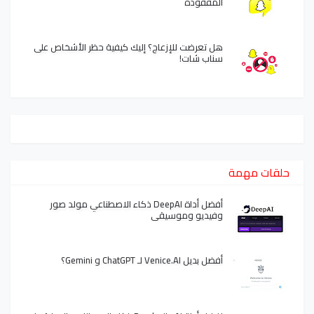
المفقودة
هل تعرضت للإزعاج؟ إليك كيفية حظر الأشخاص على
سناب شات!
حلقات مهمة
أفضل أداة DeepAI ذكاء الاصطناعي مولد صور
وفيديو وموسيقى
أفضل بديل Venice.AI لـ ChatGPT و Gemini؟