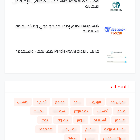
افضل أداة Perplexity AI ذكاء الاصطناعي الإجابة على
امتحانات
DeepSeek تطلق إصدار جديد و قوي وهكذا يمكنك
استعماله
ما هي الاداة Perplexity AI كيف تعمل واستخدم؟
التسميات
الفيس بوك
اليوتيوب
برامج
مواقع
أندرويد
واتساب
ويندوز
أدسنس
دورة بلوجر
سيو SEO
ايميلات
هاردوير
أنستغرام
التويتر
تيك توك
بلوجر
بنوك الالكترونية
تيليجرام
الواي فاي
Snapchat
اجهزة الاستقبال
لينكس
Yahoo