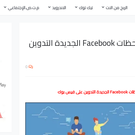
الربح من النت
تيك توك
الاندرويد
م.ت.ص.الإجتماعي
طريقة تعديل على ملاحظات Facebook الجديدة التدوين
0
ى فيس بوك