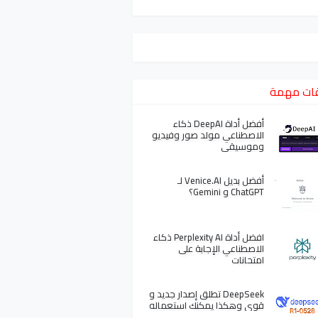
ات مهمة
أفضل أداة DeepAI ذكاء
الاصطناعي مولد صور وفيديو
وموسيقى
أفضل بديل Venice.AI لـ
ChatGPT و Gemini؟
افضل أداة Perplexity AI ذكاء
الاصطناعي الإجابة على
امتحانات
DeepSeek تطلق إصدار جديد و
قوي وهكذا يمكنك استعماله