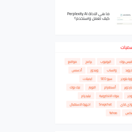
ما هي الاداة Perplexity AI
كيف تعمل واستخدم؟
سميات
فيس بوك
اليوتيوب
برامج
مواقع
درويد
واتساب
ويندوز
أدسنس
رة بلوجر
سيو SEO
ايميلات
ردوير
أنستغرام
التويتر
تيك توك
وجر
بنوك الالكترونية
تيليجرام
واي فاي
Snapchat
اجهزة الاستقبال
نكس
Yahoo