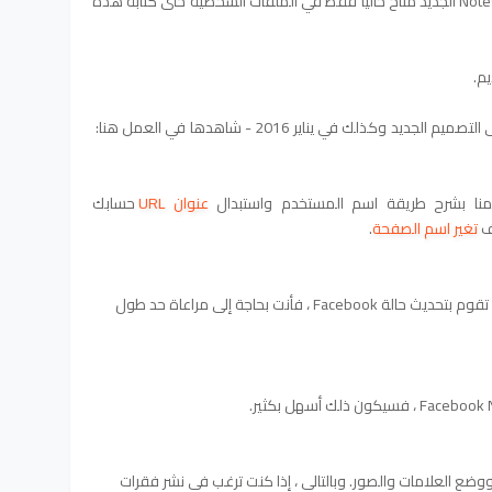
أول شيء تحتاج إلى معرفته هو أن تخطيط Notes الجديد متاح حاليًا فقط في الملفات الشخصية حتى كتابة هذه
يم.
تحتوي صفحات Facebook الآن على التصميم الجديد وكذلك في يناير 2016 - شاهدها في العمل هنا:
نا بشرح طريقة اسم المستخدم واستبدال
عنوان URL
حسابك
ف
تغير اسم الصفحة
.
ماذا عن Facebook Notes VS Posts؟ عندما تقوم بتحديث حالة Facebook ، فأنت بحاجة إلى مراعاة حد طول
 العلامات والصور. وبالتالي ، إذا كنت ترغب في نشر فقرات