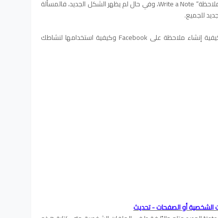
وبعد ذلك الضغط من الأعلى على زر “اكتب ملاحظة” Write a Note، وفي حال لم يظهر الشكل الجديد، فالمسألة
ديد للجميع.
في هذا المنشور ، ستتعرف على الجديد وكيفية إنشاء ملاحظة على Facebook وكيفية استخدامها لنشاطك