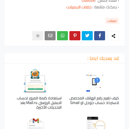
›
انشاء ايمايل
:
Outlook
›
يمكنك متابعة :
حلقات الايميلات
ايميلات
قد يعجبك ايضا :
كيف تغيير رقم الهاتف المخصص
استعادة كلمة المرور لحساب
لاسترداد حساب جوجل او Gmail
الايميل الروسي Mail.ru بعد
التحديثات الأخيرة