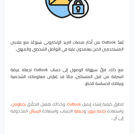
يُعدّ Outlook من أكثر منصات البريد الإلكتروني شيوعًا، مع ملايين
المستخدمين الذين يعتمدون عليه في التواصل الشخصي والمهني.
مع ذلك، فإنّ سهولة الوصول إلى حساب Outlook تجعله عرضة
للسرقة من قبل المتسللين، ممّا قد يُعرّض معلوماتك الشخصية
وبياناتك الحساسة للخطر.
لتطرق كيفية
إنشاء إيميل
Outlook
، وكذالك
تفعيل التحقّق
بخطوتين
،
و
استعادة
كلمة مرور
، و
حماية
الحساب
، و
استعادة
الرسائل
المحذوفة
إلى أخ...