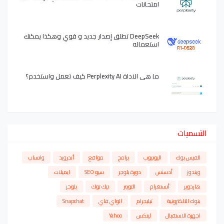
امتحانات
DeepSeek تطلق إصدار جديد و قوي وهكذا يمكنك
استعماله
ما هي الاداة Perplexity AI كيف تعمل واستخدم؟
التسميات
الفيس بوك
اليوتيوب
برامج
مواقع
أندرويد
واتساب
ويندوز
أدسنس
دورة بلوجر
سيو SEO
ايميلات
هاردوير
أنستغرام
التويتر
تيك توك
بلوجر
بنوك الالكترونية
تيليجرام
الواي فاي
Snapchat
اجهزة الاستقبال
لينكس
Yahoo