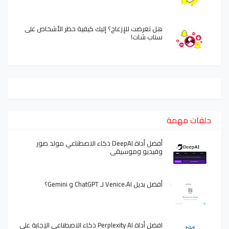
هل تعرضت للإزعاج؟ إليك كيفية حظر الأشخاص على
سناب شات!
حلقات مهمة
أفضل أداة DeepAI ذكاء الاصطناعي مولد صور
وفيديو وموسيقى
أفضل بديل Venice.AI لـ ChatGPT و Gemini؟
افضل أداة Perplexity AI ذكاء الاصطناعي الإجابة على