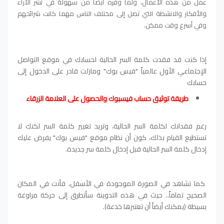
عمل من هذه الأعمال، ولما وفره أيضاً من سهولة في نشر الآراء
والأفكار والانشطة التي تصل إلى مختلف الناس مهما كانت شرائحهم
وفي أسرع وقت ممكن.
إذا
كنت قد فقدت كلمة السر الحالية لحسابك في موقع التواصل
الإجتماعي الأول عالمياً "فيس بوك" ومازلت قادر على الدخول إلى
حسابك
طريقة توثيق حساب فيسبوك والحصول على العلامة الزرقاء
رغم فقدانك لكلمة السر الحالية، وتريد تغيير كلمة السر لكنك لا
تستطيع القيام بذلك، كون أن نظام موقع "فيس بوك" يفرض عليك
إدخال كلمة السر الحالية قبل إدخال كلمة سر جديدة.
كما تشاهد في الصورة الموجودة في الأسفل، فأنت في المكان
الصحيح تماماً.. حيث في هذه التدوينة سأتطرق إلى حركة مراوغة
بسيطة (يمكنك أيضاً أن تعتبرها خدعة).