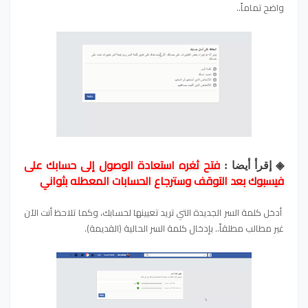
واضح تماماً..
فتح ثغره استعادة الوصول إلى حسابك على
◈ إقرأ أيضا :
فيسبوك بعد التوقف وسترجاع الحسابات المعطله بثواني
أدخل كلمة السر الجديدة التي تريد تعيينها لحسابك، وكما تلاحظ أنت الآن
غير مطالب مطلقاً.. بإدخال كلمة السر الحالية (القديمة).