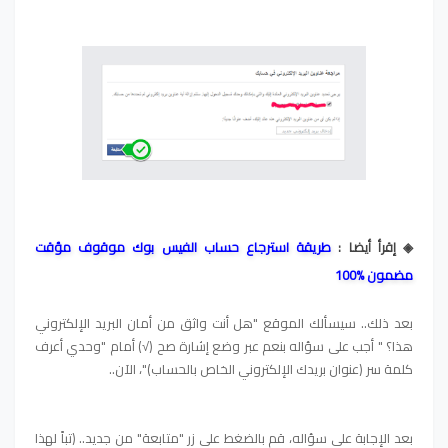
◈ إقرأ أيضا :
طريقة استرجاع حساب الفيس بوك موقوف مؤقت
مضمون %100
بعد ذلك.. سيسألك الموقع "هل أنت واثق من أمان البريد الإلكتروني
هذا؟ " أجب على سؤاله بنعم عبر وضع إشارة صح (√) أمام "وحدي أعرف
كلمة سر (عنوان بريدك الإلكتروني الخاص بالحساب)"، الآن..
بعد الإجابة على سؤاله، قم بالضغط على زر "متابعة" من جديد.. (تباً لهذا