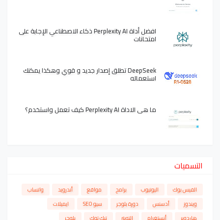
افضل أداة Perplexity AI ذكاء الاصطناعي الإجابة على
امتحانات
DeepSeek تطلق إصدار جديد و قوي وهكذا يمكنك
استعماله
ما هي الاداة Perplexity AI كيف تعمل واستخدم؟
التسميات
الفيس بوك
اليوتيوب
برامج
مواقع
أندرويد
واتساب
ويندوز
أدسنس
دورة بلوجر
سيو SEO
ايميلات
هاردوير
أنستغرام
التويتر
تيك توك
بلوجر