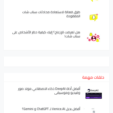
طرق فعالة لاستعادة محادثات سناب شات
المفقودة
هل تعرضت للإزعاج؟ إليك كيفية حظر الأشخاص على
سناب شات!
حلقات مهمة
أفضل أداة DeepAI ذكاء الاصطناعي مولد صور
وفيديو وموسيقى
أفضل بديل Venice.AI لـ ChatGPT و Gemini؟