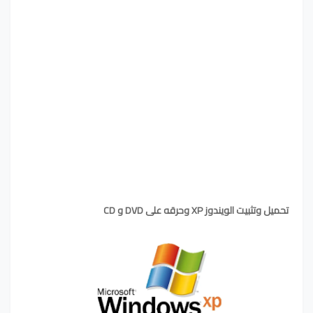
تحميل وتثبيت الويندوز XP وحرقه على DVD و CD