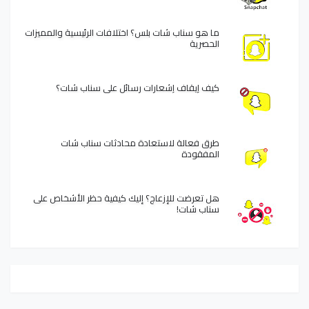
ما هو سناب شات بلس؟ اختلافات الرئيسية والمميزات
الحصرية
كيف إيقاف إشعارات رسائل على سناب شات؟
طرق فعالة لاستعادة محادثات سناب شات
المفقودة
هل تعرضت للإزعاج؟ إليك كيفية حظر الأشخاص على
سناب شات!