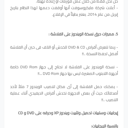
حل تُحل فقط من خلال عمل فورمات أو إعادة تهيئة.
- أعلنت شركة مايكروسوفت أنها أوقفت دعمها لهذا النظام بتاريخ
إبريل من عام 2014. يعتبر بطيئاً في الإقلاع.
5. مميزات حرق نسخة الويندوز على الفلاشة :
- ربما تتعرض أقراص DVD & CD للخدش أو التلف فى حين أن الفلاشة
أفضل لحفظ النسخة ..!!
- نسخة الويندوز على الفلاشة لا تحتاج إلى جهاز DVD Rom خاصة
أجهزة اللابتوب الصغيرة ليس بها جهاز DVD Rom ...!!
- يمكنك حمل الفلاشة إلى أى مكان لتنصيب الويندوز 7 مثلاً لأحد
أصدقائك حيث أن بعض الاجهزة تخدش أقراص الديفيدي أثناء عملية
التنصيب ..!!
إيجابيات وسلبيات تحميل وتثبيت ويندوز XP وحرقه على DVD و CD
بالنسبة الإيجابيات: