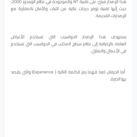
هذا الإصدار مبنيّ على تقنية NT والموجودة في نظام الويندوز 2000،
حيث إنّها تقنية توفر درجات عالية من الثبات والأمان بالمقارنة مع
الإصدارات القديمة.
يستهدف هذا الإصدار الحواسيب التي تستخدم للأغراض
العامة،
بالإضافة إلى نظام سطح المكتب في الحواسيب التي تستخدم
في الأعمال والمنازل.
أما الحرفان (xp) فهما رمز للكلمة التالية ( Experience) والتي يقصد
بها الخبرة.