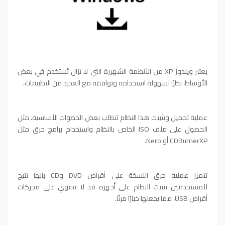
يعتبر ويندوز XP من الأنظمة الشهيرة التي لا تزال تُستخدم في بعض
الأوساط، نظرًا لسهولة استخدامه وتوافقه مع العديد من التطبيقات.
عملية تحميل وتثبيت هذا النظام تتطلب بعض الخطوات الأساسية، مثل
الحصول على ملف ISO الخاص بالنظام واستخدام برامج حرق مثل
CDBurnerXP أو Nero.
تتميز عملية حرق النسخة على أقراص DVD وCD بأنها تتيح
للمستخدمين تثبيت النظام على أجهزة قد لا تحتوي على محركات
أقراص USB، مما يجعلها خيارًا مرنًا.