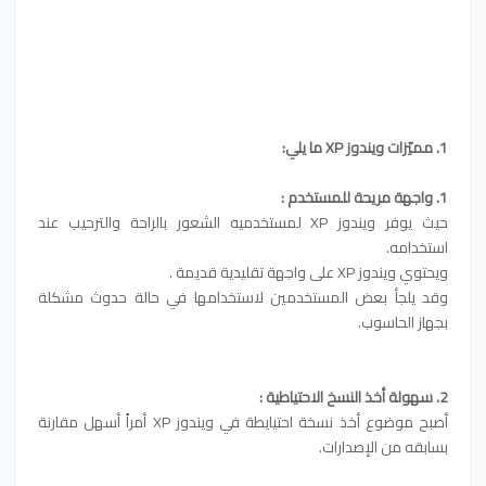
1. مميّزات ويندوز XP ما يلي:
1. واجهة مريحة للمستخدم :
حيث يوفر ويندوز XP لمستخدميه الشعور بالراحة والترحيب عند
استخدامه.
ويحتوي ويندوز XP على واجهة تقليدية قديمة .
وقد يلجأ بعض المستخدمين لاستخدامها في حالة حدوث مشكلة
بجهاز الحاسوب.
2. سهولة أخذ النسخ الاحتياطية :
أصبح موضوع أخذ نسخة احتيايطة في ويندوز XP أمراً أسهل مقارنة
بسابقه من الإصدارات.