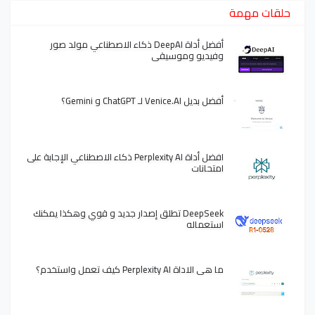
حلقات مهمة
أفضل أداة DeepAI ذكاء الاصطناعي مولد صور
وفيديو وموسيقى
أفضل بديل Venice.AI لـ ChatGPT و Gemini؟
افضل أداة Perplexity AI ذكاء الاصطناعي الإجابة على
امتحانات
DeepSeek تطلق إصدار جديد و قوي وهكذا يمكنك
استعماله
ما هي الاداة Perplexity AI كيف تعمل واستخدم؟