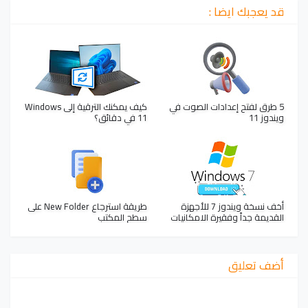
قد يعجبك ايضا :
5 طرق لفتح إعدادات الصوت في
كيف يمكنك الترقية إلى Windows
ويندوز 11
11 في دقائق؟
أخف نسخة ويندوز 7 للأجهزة
طريقة استرجاع New Folder على
القديمة جداً وفقيرة الامكانيات
سطح المكتب
أضف تعليق