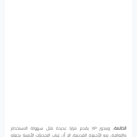
الخاتمة،
ويندوز XP يقدم مزايا عديدة مثل سهولة الاستخدام
والتوافق مع الأجهزة القديمة، إلا أن غياب التحديثات الأمنية يجعله