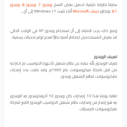
سابقا تطرقنا كيفية تحميل بعض النسخ
ويندوز 7
،
ويندوز 8
،
ويندوز
8.1
،و
تجاوز
حساب Microsoft
أثناء تثبيت Windows 11! إلى أخ...
ومع ذلك، يجب الانتباه إلى أن استخدام ويندوز XP في الوقت الحالي
قد يعرض المستخدمين لمخاطر أمنية نظرًا لعدم توفر تحديثات رسمية.
تعريف الويندوز
يُعرف الويندوز بأنّه عبارة عن نظام تشغيل لأجهزة الحواسيب تم اختراعه
من قبل شركة ميكروسوفت عام 1983م، وقد بلغت عدد إصدرات
مايكروسوفت لنظام التشغيل ويندوز .
لغاية يومنا هذا 10 إصدارات كان ويندوز 10 آخرها.ويندوز xp الويندوز
xp
هو إصدار من إصدارات نظام تشغيل الحواسيب الويندوز التابع لشركة
مايكروسوفت للبرمجيّات.