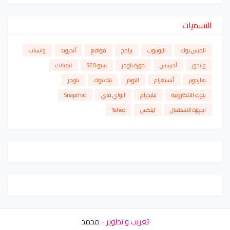
التسميات
الفيس بوك
اليوتيوب
برامج
مواقع
أندرويد
واتساب
ويندوز
أدسنس
دورة بلوجر
سيو SEO
ايميلات
هاردوير
أنستغرام
التويتر
تيك توك
بلوجر
بنوك الالكترونية
تيليجرام
الواي فاي
Snapchat
اجهزة الاستقبال
لينكس
Yahoo
تعريب و تطوير -
محمد