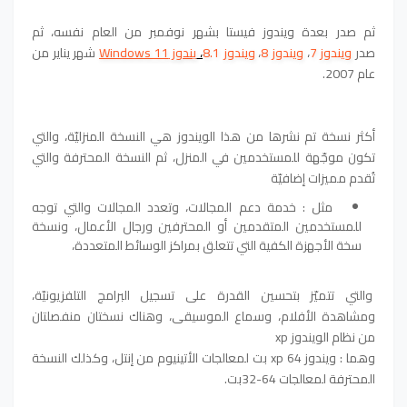
ثم صدر بعدة ويندوز فيستا بشهر نوفمبر من العام نفسه، ثم
صدر
ويندوز 7
،
ويندوز 8
،
ويندوز 8.1
،
يندوز Windows 11
شهر يناير من
عام 2007.
أكثر نسخة تم نشرها من هذا الويندوز هي النسخة المنزليّة، والتي
تكون موجّهة للمستخدمين في المنزل، ثم النسخة المحترفة والتي
تُقدم مميزات إضافيّة
مثل : خدمة دعم المجالات، وتعدد المجالات والتي توجه
للمستخدمين المتقدمين أو المحترفين ورجال الأعمال، ونسخة
سخة الأجهزة الكفية التي تتعلق بمراكز الوسائط المتعددة،
والتي تتميّز بتحسين القدرة على تسجيل البرامج التلفزيونيّة،
ومشاهدة الأفلام، وسماع الموسيقى، وهناك نسختان منفصلتان
من نظام الويندوز xp
وهما : ويندوز xp 64 بت لمعالجات الأتينيوم من إنتل، وكذلك النسخة
المحترفة لمعالجات 64-32بت.