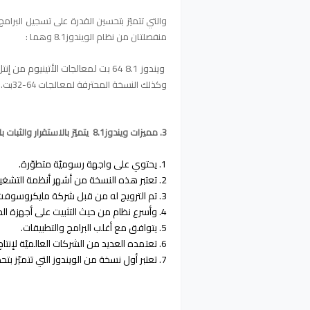
والتي تتميّز بتحسين القدرة على تسجيل البرا
منفصلتان من نظام الويندوز8.1 وهما :
ويندوز 8.1 64 بت لمعالجات الأتينيوم من إنتل.
وكذلك النسخة المحترفة لمعالجات 64-32بت.
3. مميزات ويندوز8.1 يتميّز بالاستقرار والثبات بالمقارنة مع الأنظمة القديمة.
1. يحتوي على واجهة رسوميّة متطوّرة.
2. تعتبر هذه النسخة من أشهر أنظمة التشغيل حول العالم.
3. تم الترويج له من قبل شركة مايكروسوفت على أنّه أسهل
4. وأسرع نظام من حيث التثبيت على أجهزة الحواسيب بالمقارنة مع أنظمة الويندوز السابقة.
5. يتوافق مع أغلب البرامج والتطبيقات.
6. تعتمده العديد من الشركات العالميّة لإنتاج تطبيقاتها بشكل دائم.
7. تعتبر أول نسخة من الويندوز التي تتميّز بتحديث المنتج من أجل مكافحة قرصنة البرامج.