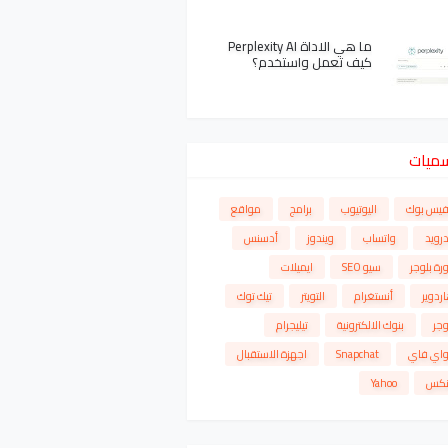
ما هي الاداة Perplexity AI
كيف تعمل واستخدم؟
سميات
فيس بوك
اليوتيوب
برامج
مواقع
درويد
واتساب
ويندوز
أدسنس
رة بلوجر
سيو SEO
ايميلات
ردوير
أنستغرام
التويتر
تيك توك
وجر
بنوك الالكترونية
تيليجرام
واي فاي
Snapchat
اجهزة الاستقبال
نكس
Yahoo