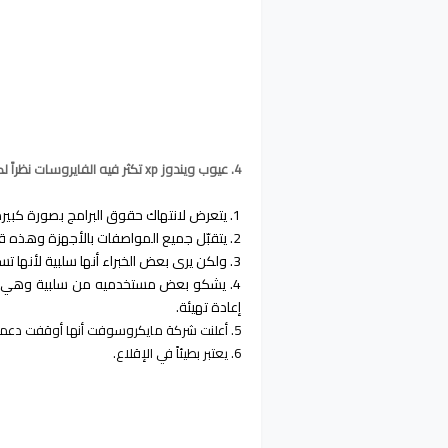
4. عيوب ويندوز xp تكثر فيه الفايروسات نظراً لكثرة انتشاره.
1. يتعرض لانتهاك حقوق البرامج بصورة كبيرة.
2. يتقبّل جميع المواصفات بالأجهزة وهذه قد تكون ميزة،
3. ولكن يرى بعض الخبراء أنها سلبية لأنها تسبب مشاكل كثيرة في التطبيقات.
4. يشكو بعض مستخدميه من سلبية وهي أن
إعادة تهيئة.
5. أعلنت شركة مايكروسوفت أنها أوقفت دعمها لهذا النظام بتاريخ إبريل من عام 2014.
6. يعتبر بطيئاً في الإقلاع.