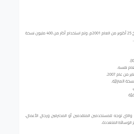
إصدار النظام والنسخ صدر نظام الويندز 8.1 بتاريخ 25 أكتوبر من العام 2001م، وتم استخدام أكثر من 400 مليون نسخة
عام نفسه.
خة المنزليّة.
يّة
التي توجه للمستخدمين المتقدمين أو المحترفين ورجال الأعمال،
 الوسائط المتعددة.