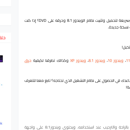
 وتثبيت نظام الويندوز 8.1 وحرقه على DVD؟
إذا كنت
 نسخة جديدة.
حلق
تخيل!
،
ويندوز 10
،
ويندوز 8.1
،
ويندوز XP
وكذالك تطرقنا لكيفية
حرق
ك في الحصول على نظام التشغيل الذي تحتاجه؟ تابع معنا لتتعرف
ة!
حيث يوفر ويندوز 8.1 لمستخدميه الشعور بالراحة والترحيب عند استخدامه، ويحتوي ويندوز8.1 على واجهة