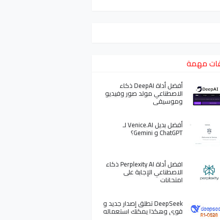
ات مهمة
أفضل أداة DeepAI ذكاء
الاصطناعي مولد صور وفيديو
وموسيقى
أفضل بديل Venice.AI لـ
ChatGPT و Gemini؟
افضل أداة Perplexity AI ذكاء
الاصطناعي الإجابة على
امتحانات
DeepSeek تطلق إصدار جديد و
قوي وهكذا يمكنك استعماله