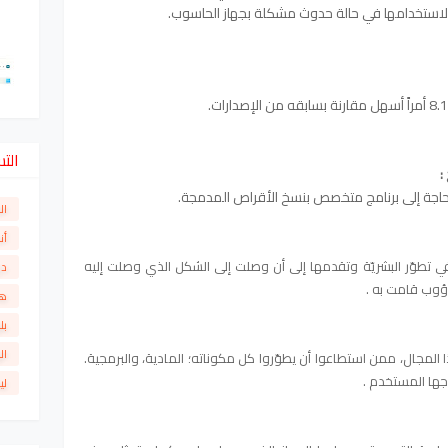
لاستخدامها في حالة حدوث مشكلة بجهاز الحاسوب.
الت
:
حاجة إلى برنامج متخصص بنسخ الأقراص المدمجة.
ال
أن
تطوّر البشريّة وتقدمها إلى أن وصلت إلى الشكل الذي وصلت إليه
دو
دؤوب قامت به .
ها
بل
ال
مجال، ممن استطاعوا أن يطوّروا كل مكوناته؛ المادية، والبرمجية.
جها المستخدم .
لي