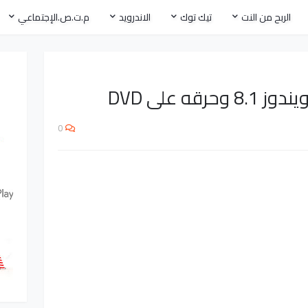
الربح من النت
تيك توك
الاندرويد
م.ت.ص.الإجتماعي
قه على DVD
0