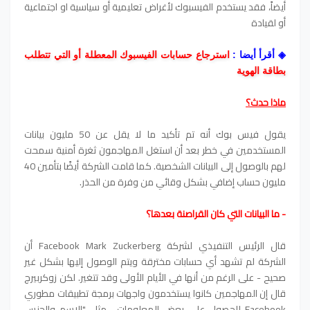
أيضاً، فقد يستخدم الفيسبوك لأغراض تعليمية أو سياسية او اجتماعية
أو لقيادة
◈
أقرأ أيضا :
استرجاع حسابات الفيسبوك المعطلة أو التي تتطلب
بطاقة الهوية
ماذا حدث؟
يقول فيس بوك أنه تم تأكيد ما لا يقل عن 50 مليون بيانات
المستخدمين في خطر بعد أن استغل المهاجمون ثغرة أمنية سمحت
لهم بالوصول إلى البيانات الشخصية. كما قامت الشركة أيضًا بتأمين 40
مليون حساب إضافي بشكل وقائي من وفرة من الحذر.
- ما البيانات التي كان القراصنة بعدها؟
قال الرئيس التنفيذي لشركة Facebook Mark Zuckerberg أن
الشركة لم تشهد أي حسابات مخترقة ويتم الوصول إليها بشكل غير
صحيح - على الرغم من أنها في الأيام الأولى وقد تتغير. لكن زوكربيرج
قال إن المهاجمين كانوا يستخدمون واجهات برمجة تطبيقات مطوري
Facebook للحصول على بعض المعلومات ، مثل "الاسم والجنس