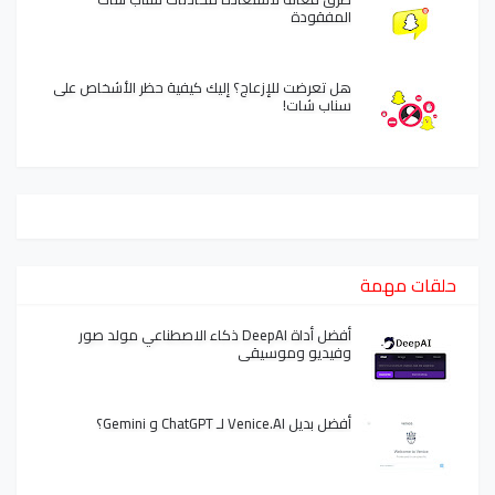
المفقودة
هل تعرضت للإزعاج؟ إليك كيفية حظر الأشخاص على
سناب شات!
حلقات مهمة
أفضل أداة DeepAI ذكاء الاصطناعي مولد صور
وفيديو وموسيقى
أفضل بديل Venice.AI لـ ChatGPT و Gemini؟