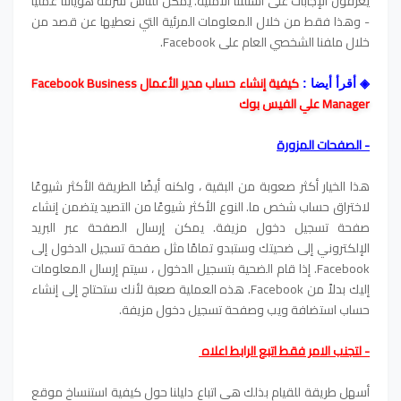
يعرفون الإجابات على أسئلتنا الأمنية. يمكن للناس سرقة هوياتنا عمليا
- وهذا فقط من خلال المعلومات المرئية التي نعطيها عن قصد من
خلال ملفنا الشخصي العام على Facebook.
كيفية إنشاء حساب مدير الأعمال Facebook Business
◈
أقرأ أيضا :
Manager علي الفيس بوك
- الصفحات المزورة
هذا الخيار أكثر صعوبة من البقية ، ولكنه أيضًا الطريقة الأكثر شيوعًا
لاختراق حساب شخص ما. النوع الأكثر شيوعًا من التصيد يتضمن إنشاء
صفحة تسجيل دخول مزيفة. يمكن إرسال الصفحة عبر البريد
الإلكتروني إلى ضحيتك وستبدو تمامًا مثل صفحة تسجيل الدخول إلى
Facebook. إذا قام الضحية بتسجيل الدخول ، سيتم إرسال المعلومات
إليك بدلاً من Facebook. هذه العملية صعبة لأنك ستحتاج إلى إنشاء
حساب استضافة ويب وصفحة تسجيل دخول مزيفة.
- لتجنب الامر فقط اتبع الرابط اعلاه
أسهل طريقة للقيام بذلك هي اتباع دليلنا حول كيفية استنساخ موقع