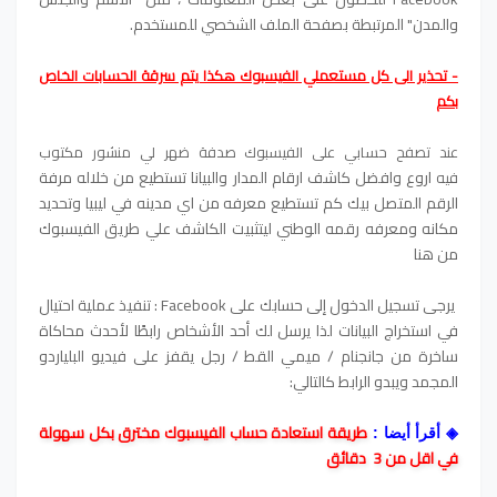
والمدن" المرتبطة بصفحة الملف الشخصي للمستخدم.
- تحذير الى كل مستعملي الفيسبوك هكذا يتم سرقة الحسابات الخاص
بكم
عند تصفح حسابي على الفيسبوك صدفة ضهر لي منشور مكتوب
اروع وافضل كاشف ارقام المدار والبيانا تستطيع من خلاله مرفة
فيه
الرقم المتصل بيك كم تستطيع معرفه من اي مدينه في ليبيا وتحديد
مكانه ومعرفه رقمه الوطني ليتثبيت الكاشف علي طريق الفيسبوك
من هنا
يرجى تسجيل الدخول إلى حسابك على Facebook : تنفيذ عملية احتيال
في استخراج البيانات لذا يرسل لك أحد الأشخاص رابطًا لأحدث محاكاة
ساخرة من جانجنام / ميمي القط / رجل يقفز على فيديو البلياردو
المجمد ويبدو الرابط كالتالي:
طريقة استعادة حساب الفيسبوك مخترق بكل سهولة
◈
أقرأ أيضا :
في اقل من 3 دقائق