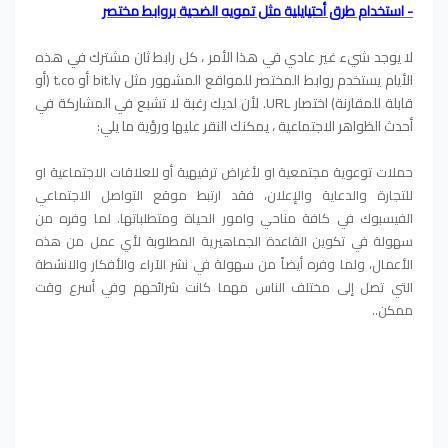
- استخدام طرق أحتيايلية مثل تمويه الضحية بروابط مختصر
لا يوجد شيء غير عادي في هذا الأمر ، كل رابط ثان مشترك في هذه
الأيام يستخدم روابط المختصر للمواقع المشهور مثل bit.ly أو t.co (أو
قابلة للمقارنة) اختصار URL. لأن لديك رغبة لا تشبع في المشاركة في
أحدث الظواهر الاجتماعية ، يمكنك النقر عليها ورؤية ما يلي:
حملات توعوية مجتمعية او لأغراض ترفيهية أو للعلاقات الاجتماعية او
للتجارة والدعاية والإعلان، فقد ارتبط موقع التواصل الاجتماعي
الفيسبوك في كافة مناحي وامور الحياة ومتطلباتها. لما وفره من
سهولة في تكوين القاعدة الجماهيرية المطلوبة لأي عمل من هذه
الأعمال، ولما وفره أيضاً من سهولة في نشر الآراء والأفكار والانشطة
التي تصل إلى مختلف الناس مهما كانت شرائحهم وفي أسرع وقت
ممكن..