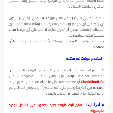
تشعر بالشك ، فانتقل مباشرة إلى موقع الويب الرئيسي وقم بتسجيل
الدخول بالطريقة المعتادة.
التصيد الاحتيالي لا يتم إلا من خلال البريد الإلكتروني. يمكن أن يكون
أي رابط على أي موقع ويب / غرفة دردشة / رسالة نصية / إلخ. حتى
الإعلانات المنبثقة يمكن أن تكون ضارة. لا تنقر على أي روابط تبحث
سطحية تطلب معلوماتك.
- استخدم برامج مكافحة الفيروسات وأمن الويب ، مثل Norton أو
McAfee.
- استخدم موقعًا غير مختصر
هناك مواقع تتيح لك التحقق من هدف من الروابط المضللة او
الصفحاة المزورة الرابط من خلال "إلغاء تقصيره" ، مثل
CheckShortURL
أو unshort.me. كل ما عليك فعله هو لصق الرابط
المختصر في الشريط والنقر على "غير مختصر" ، وسيعرض لك الموقع
الرابط الكامل حتى تعرف أين يذهب بالفعل.
سارع اليك طريقة جديد للحصول على الشكل الجديد
◈
أقرأ أيضا :
الفيسبوك