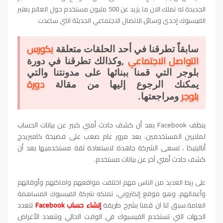
الجديدة له تملك الان ما يزيد عن 500 مليون مستخدم حول العالم يعتبر
الفيسبوك إحدى وسائل الاتصال الاجتماعي الحديثة التي ساعدت
بكورس
سابقاً تطرقنا في أحد الحلقات متعلقة
التواصل الاجتماعي
,وكذالك تطرقنا في دورة
بلوجر التي قمنا ببنائها على مدونتنا والتي
دورة
يمكنك الرجوع إليها من مقالة
بلوجر
ومراجعتها.
ينظف Facebook بعد أن كشف حادث أمني كبير عن بيانات الحساب
لملايين المستخدمين. بعد مرور عام صعب على فضيحة كامبريدج
أناليتيكا ، تسعى الشركة جاهدة لاستعادة ثقة مستخدميها بعد أن
كشف حادث أمني آخر عن بيانات مستخدم.
على ربط العديد من الناس مهم اختلفت مواقعهم واماكنهم وأوقاتهم
وأعمالهم، وهو موقع إلكتروني، تملكه شركة الفيسبوك المساهمة
سبق لنا ان قمنا بشرح طريقة
إنشاء حساب
Facebook
تتعدد
العامة.
الجهات التي تستخدم الفيسبوك في الوقت الحالي وتتعدد الأغراض