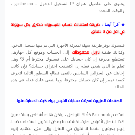
يحتوي على تفاصيل عنوان IP لتسجيل الدخول ، geolocaion ،
والوقت المحدد.
طريقة استعادة حساب الفيسبوك مخترق بكل سهولة
◈
أقرأ أيضا :
في اقل من 3 دقائق
فيسبوك يوفر طريقة سهلة لمعرفة الأجهزة التي تم منها تسجيل الدخول
تنزيل محفوظات
وكذالك طيفية
إلى الحساب وموقع كل جهاز
هل
تستطيع معرفة إن كان حسابك على فيسبوك مخترقا أم لا؟ وهل
تعلم ما الذي ينبغي فعله إن اكتشفت اختراق حسابك؟ فإن كانت
إجابتك عن السؤالين السابقين بالنفي فطالع السطور التالية لتعرف
كيفية تمييز إن كان حسابك مخترقا، وما ينبغي عليك فعله في هذه
الحالة.
- الصفحات المزورة لسرقة حسابات الفيس بوك كيف الحماية منها
نستخدم Facebook كأداة للتواصل ، ولكن هناك أشخاص يستخدمون
هذا الاتصال لأغراض ضارة. نكشف ما يمكن للآخرين استخدامه ضدنا.
إنهم يعرفون عندما لا نكون في المنزل وإلى متى نذهب. إنهم