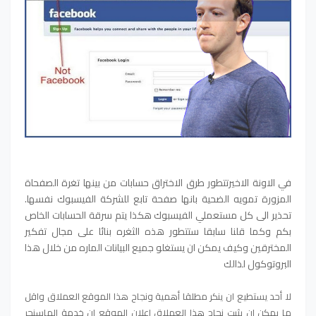
في الاونة الاخيرتتطور طرق الاختراق حسابات من بينها تغرة الصفحاة
المزورة تمويه الضحية بانها صفحة تابع للشركة الفيسبوك نفسها.
تحذير الى كل مستعملي الفيسبوك هكذا يتم سرقة الحسابات الخاص
بكم وكما قلنا سابقا ستتطور هذه الثغره بنائا على مجال تفكير
المخترقين وكيف يمكن ان يستغلو جميع البيانات الماره من خلال هذا
البروتوكول لذالك
لا أحد يستطيع ان ينكر مطلقا أهمية ونجاح هذا الموقع العملاق واقل
ما يمكن ان يثبت نجاح هذا العملاق اعلان الموقع ان خدمة الماسنجر