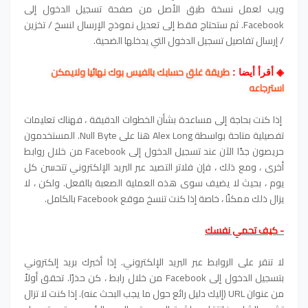
ويب لعمل نسخة طبق الأصل من صفحة تسجيل الدخول إلى
Facebook. ثم ستحتاج فقط إلى تعديل نموذج الإرسال لنسخ / تخزين
/ إرسال تفاصيل تسجيل الدخول التي يدخلها الضحية.
طريقة غلق حسابك بالفيس بوك نهائيا ولايمكن
◈
أقرأ أيضا :
استرجاعه
إذا كنت بحاجة إلى مساعدة بشأن الخطوات الدقيقة ، فهناك تعليمات
تفصيلية متاحة بواسطة Alex Long هنا على Null Byte. المستخدمون
حريصون جدًا الآن عند تسجيل الدخول إلى Facebook من خلال روابط
أخرى ، ومع ذلك ، فإن فلاتر التصيد عبر البريد الإلكتروني تتحسن كل
يوم ، بحيث لا يضيف سوى هذه العملية الصعبة بالفعل. ولكن ، لا
يزال ذلك ممكنًا ، خاصة إذا كنت تنسخ موقع Facebook بالكامل.
- كيف تحمي نفسك
لا تنقر على الروابط عبر البريد الإلكتروني. إذا أخبرك بريد إلكتروني
بتسجيل الدخول إلى Facebook من خلال رابط ، كن حذرًا. تحقق أولاً
من عنوان URL (إليك دليل رائع حول ما يجب البحث عنه). إذا كنت لا تزال