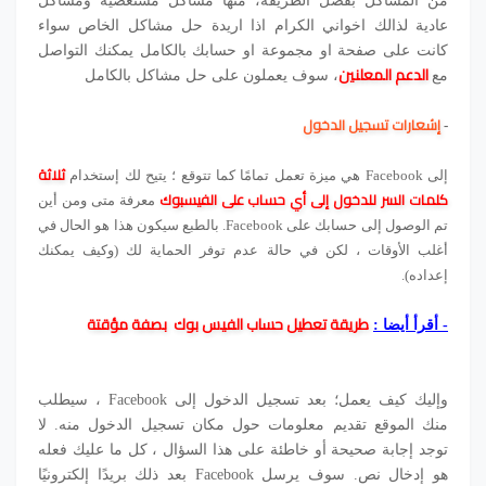
من المشاكل بفضل الطريقة
، منها مشاكل مستعصية ومشاكل
عادية لذالك اخواني الكرام اذا اريدة حل مشاكل الخاص سواء
كانت على صفحة او مجموعة او حسابك بالكامل يمكنك التواصل
الدعم المعلنين
مع
، سوف يعملون على حل مشاكل بالكامل
إشعارات تسجيل الدخول
-
ثلاثة
إلى Facebook هي ميزة تعمل تمامًا كما تتوقع ؛ يتيح لك إستخدام
كلمات السر للدخول إلى أي حساب على الفيسبوك
معرفة متى ومن أين
تم الوصول إلى حسابك على Facebook. بالطبع سيكون هذا هو الحال في
أغلب الأوقات ، لكن في حالة عدم توفر الحماية لك (وكيف يمكنك
إعداده).
طريقة تعطيل حساب الفيس بوك بصفة مؤقتة
-
أقرأ أيضا :
وإليك كيف يعمل؛ بعد تسجيل الدخول إلى Facebook ، سيطلب
منك الموقع تقديم معلومات حول مكان تسجيل الدخول منه. لا
توجد إجابة صحيحة أو خاطئة على هذا السؤال ، كل ما عليك فعله
هو إدخال نص. سوف يرسل Facebook بعد ذلك بريدًا إلكترونيًا