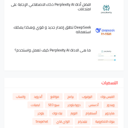
افضل أداة Perplexity AI ذكاء الاصطناعي الإجابة على
امتحانات
DeepSeek تطلق إصدار جديد و قوي وهكذا يمكنك
استعماله
ما هي الاداة Perplexity AI كيف تعمل واستخدم؟
التسميات
الفيس بوك
اليوتيوب
برامج
مواقع
أندرويد
واتساب
ويندوز
أدسنس
دورة بلوجر
سيو SEO
ايميلات
هاردوير
أنستغرام
التويتر
تيك توك
بلوجر
بنوك الالكترونية
تيليجرام
الواي فاي
Snapchat