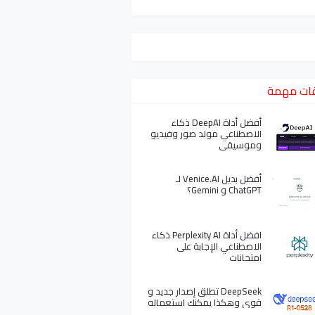
ات مهمة
أفضل أداة DeepAI ذكاء
الاصطناعي مولد صور وفيديو
وموسيقى
أفضل بديل Venice.AI لـ
ChatGPT و Gemini؟
افضل أداة Perplexity AI ذكاء
الاصطناعي الإجابة على
امتحانات
DeepSeek تطلق إصدار جديد و
قوي وهكذا يمكنك استعماله