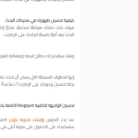
كيفية تحسين ظهورك في محركات البحث
سواء كنت تمتلك موقعًا شخصيًا، متجرًا إل
البحث يعد أمرًا حاسمًا لنجاحك على الإنترنت.
وهنا، سنقدم لك نصائح قيمة ومباشرة لتعزي
إنها الخطوات البسيطة التي يمكن أن تحدث فار
رحلة تحسين وجودك على الإنترنت؟ دعنا نبدأ!
تحسين الواجهة الخلفية blogspot الخاصة بك
عند بدء التدوين و
إنشاء مدونة بلوجر
ستساعدك على الحصول على مرتبة أعلى في م