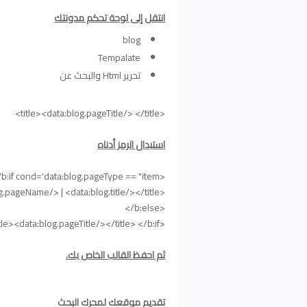
انتقل إلى لوحة تحكم مدونتك
blog
Tempalate
تحرير Html والبحث عن
<title><data:blog.pageTitle/> </title>
استبدال الرمز أدناه
<b:if cond='data:blog.pageType == "item"'>
<title><data:blog.pageName/> | <data:blog.title/></title>
<b:else/>
<title><data:blog.pageTitle/></title> </b:if>
ثم احفظ القالب الخاص بك.
تقديم موقعك لمحرك البحث