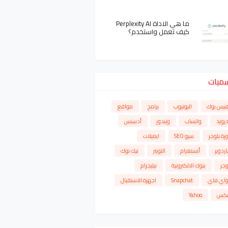
ما هي الاداة Perplexity AI
كيف تعمل واستخدم؟
سميات
فيس بوك
اليوتيوب
برامج
مواقع
درويد
واتساب
ويندوز
أدسنس
رة بلوجر
سيو SEO
ايميلات
ردوير
أنستغرام
التويتر
تيك توك
وجر
بنوك الالكترونية
تيليجرام
واي فاي
Snapchat
اجهزة الاستقبال
نكس
Yahoo