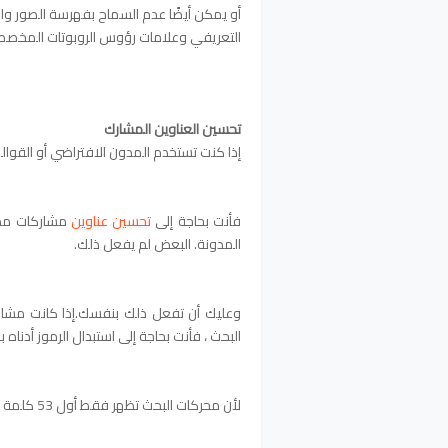
أو يمكن أيضًا عدم السماح بفهرسة الصور وا
التعريفي وعلامات رؤوس الروبوتات المخصص
تحسين العناوين المشارك
إذا كنت تستخدم المدون الافتراضي أو القو
فأنت بحاجة إلى
تحسين عناوين
مشاركات مدو
المدونة. البعض لم يفعل ذلك.
البحث ، فأنت بحاجة إلى استبدال الرموز أدناه 
لأن محركات البحث تظهر فقط أول 53 كلمة من منشورك.