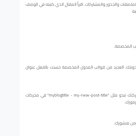
لملصقات والجذور والمشاركات. اقرأ المقال الذي كتبته في الوصف
ة
الب المخصصة.
نتك. العديد من قوالب المدون المخصصة حسنت بالفعل عنوان
وعليك أن تفعل ذلك بنفسك.إذا كانت مشاركتك تبدو مثل "myblogtitle - my-new-post-title" في محركات
برموزك.