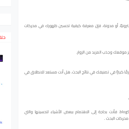
كترونيًا، أو مدونة، فإن معرفة كيفية تحسين ظهورك في محركات
حلق
ز موقعك وجذب المزيد من الزوار.
قًا كبيرًا في تصنيفك في نتائج البحث. هل أنت مستعد للانطلاق في
blogSpot. فأنت بحاجة إلى الاهتمام ببعض الأشياء لتحسينها والتي
حركات البحث .