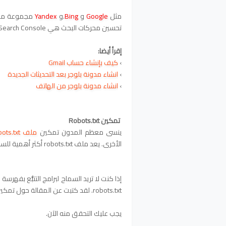
مثل
Google
و
Bing
.و
Yandex
مجموعة م
تحسين محركات البحث هي Google Search Console.
إقرأ أيضا:
›
كيف
بإنشاء حساب Gmail
›
انشاء مدونة بلوجر بعد التحديثات الجديدة
›
انشاء مدونة بلوجر من الهاتف
تمكين Robots.txt
ينسى معظم المدون تمكين
ملف robots.txt
الأخرى. يعد ملف robots.txt أكثر أهمية للسماح
إذا كنت لا تريد السماح لبرامج التتبُّع بف
robots.txt. لقد كتبت عن المقالة حول تمكين ملف robot.txt.
يجب عليك التحقق منه الآن.