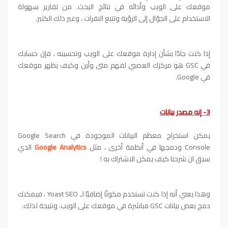
موقعك على الويب وأدائه في نتائج البحث. من تقارير سهولة
الاستخدام على الجوّال إلى الرؤية وتتبع النقرات ، وغير ذلك الكثير.
إذا كنت جادًا بشأن إدارة موقعك على الويب وتحسينه ، فإن حسابك
في GSC هو مركزك العصبي لفهم متى وأين وكيف يظهر موقعك
في Google.
3- إنه مصدر بيانات
يمكن استخراج معظم البيانات الموجودة في Google Search
Console ودمجها في أنظمة أخرى ، مثل
Google Analytics
الدي
سبق ان شرحنا كيف يمكن الاشتراك به !
وهذا يعني أنه إذا كنت تستخدم مكونًا إضافيًا لـ Yoast SEO ، فيمكنك
دمج بعض بيانات GSC مباشرة في موقعك على الويب. ونتيجة لذلك.