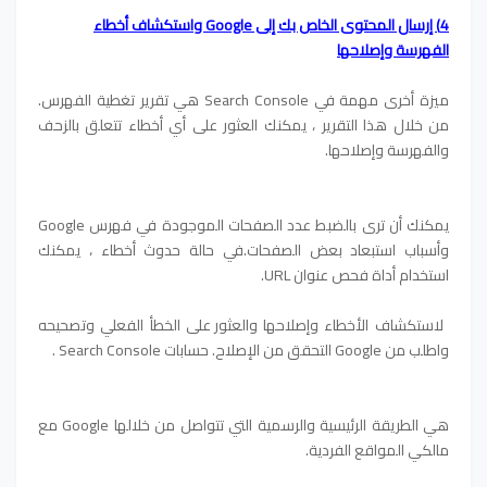
4) إرسال المحتوى الخاص بك إلى Google واستكشاف أخطاء
الفهرسة وإصلاحها
ميزة أخرى مهمة في Search Console هي تقرير تغطية الفهرس.
من خلال هذا التقرير ، يمكنك العثور على أي أخطاء تتعلق بالزحف
والفهرسة وإصلاحها.
يمكنك أن ترى بالضبط عدد الصفحات الموجودة في فهرس Google
وأسباب استبعاد بعض الصفحات.
في حالة حدوث أخطاء ، يمكنك
استخدام أداة فحص عنوان URL.
لاستكشاف الأخطاء وإصلاحها
والعثور على الخطأ الفعلي وتصحيحه
واطلب من Google التحقق من الإصلاح.
حسابات Search Console .
هي الطريقة الرئيسية والرسمية التي تتواصل من خلالها Google مع
مالكي المواقع الفردية.