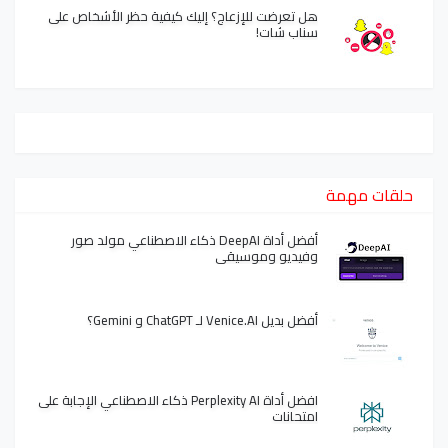
هل تعرضت للإزعاج؟ إليك كيفية حظر الأشخاص على
سناب شات!
حلقات مهمة
أفضل أداة DeepAI ذكاء الاصطناعي مولد صور
وفيديو وموسيقى
أفضل بديل Venice.AI لـ ChatGPT و Gemini؟
افضل أداة Perplexity AI ذكاء الاصطناعي الإجابة على
امتحانات