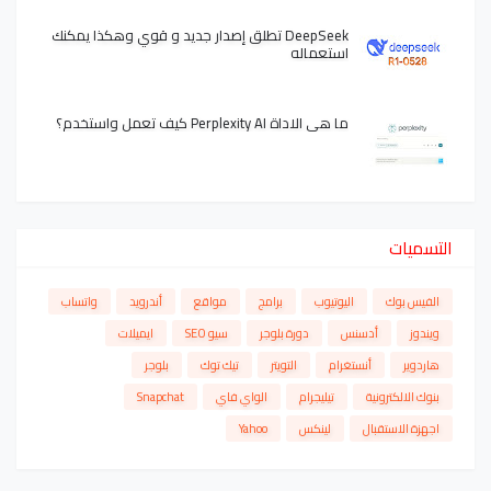
DeepSeek تطلق إصدار جديد و قوي وهكذا يمكنك
استعماله
ما هي الاداة Perplexity AI كيف تعمل واستخدم؟
التسميات
الفيس بوك
اليوتيوب
برامج
مواقع
أندرويد
واتساب
ويندوز
أدسنس
دورة بلوجر
سيو SEO
ايميلات
هاردوير
أنستغرام
التويتر
تيك توك
بلوجر
بنوك الالكترونية
تيليجرام
الواي فاي
Snapchat
اجهزة الاستقبال
لينكس
Yahoo