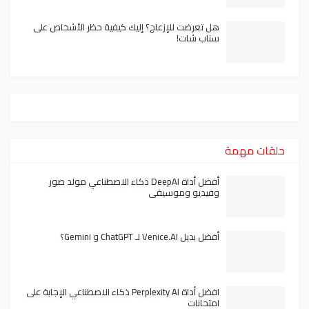
هل تعرضت للإزعاج؟ إليك كيفية حظر الأشخاص على
سناب شات!
حلقات مهمة
أفضل أداة DeepAI ذكاء الاصطناعي مولد صور
وفيديو وموسيقى
أفضل بديل Venice.AI لـ ChatGPT و Gemini؟
افضل أداة Perplexity AI ذكاء الاصطناعي الإجابة على
امتحانات