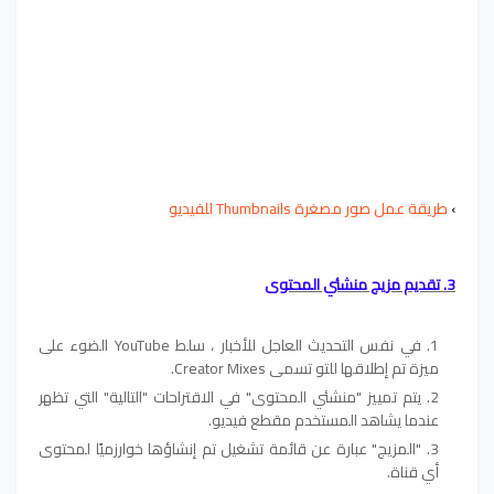
›
طريقة عمل صور مصغرة Thumbnails للفيديو
3. تقديم مزيج منشئي المحتوى
في نفس التحديث العاجل للأخبار ، سلط YouTube الضوء على
ميزة تم إطلاقها للتو تسمى Creator Mixes.
يتم تمييز "منشئي المحتوى" في الاقتراحات "التالية" التي تظهر
عندما يشاهد المستخدم مقطع فيديو.
"المزيج" عبارة عن قائمة تشغيل تم إنشاؤها خوارزميًا لمحتوى
أي قناة.