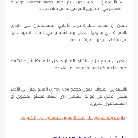
بالنسبة إلى المشاهدين ، تم تطوير Creator Mixes كوسيلة
للتعمق في المحتوى الموصى به من قناة جديدة
يمكن أن تساعد عمليات مزيج الأغاني المستخدمين على اللحاق
بالقنوات التي يحبونها بالفعل. ربما اشتركوا في القناة ، لكنهم غابوا
عن مقاطع الفيديو القليلة الماضية.
يمكن أن يجمع مزيج منشئي المحتوى كل ذلك معًا لأن YouTube
يعرف ما يمتلكه المستخدم وما لم يشاهده.
بالنسبة إلى القنوات ، يقول موقع YouTube إن المزيج يميل إلى الأداء
بشكل أفضل من قوائم التشغيل التي أنشأها منشئو المحتوى أو
المستخدمون الآخرون.
›
طريقة رفع الفيديو على قناة اليوتيوب للمبتدئين على الكمبيوتر