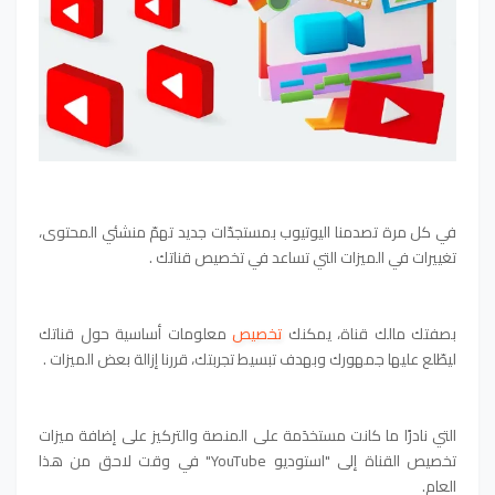
في كل مرة تصدمنا اليوتيوب بمستجدّات جديد تهمّ منشئي المحتوى،
تغييرات في الميزات التي تساعد في تخصيص قناتك .
بصفتك مالك قناة، يمكنك
تخصيص
معلومات أساسية حول قناتك
ليطّلع عليها جمهورك
وبهدف تبسيط تجربتك، قررنا إزالة بعض الميزات .
التي نادرًا ما كانت مستخدَمة على المنصة والتركيز على إضافة ميزات
تخصيص القناة إلى "استوديو YouTube" في وقت لاحق من هذا
العام.