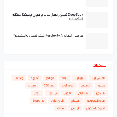
DeepSeek تطلق إصدار جديد و قوي وهكذا يمكنك
استعماله
ما هي الاداة Perplexity AI كيف تعمل واستخدم؟
التسميات
الفيس بوك
اليوتيوب
برامج
مواقع
أندرويد
واتساب
ويندوز
أدسنس
دورة بلوجر
سيو SEO
ايميلات
هاردوير
أنستغرام
التويتر
تيك توك
بلوجر
بنوك الالكترونية
تيليجرام
الواي فاي
Snapchat
اجهزة الاستقبال
لينكس
Yahoo