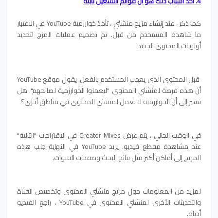
4. أحد أسباب ذلك هو أن قوائم التشغيل ثابتة
كما ذكر ، عند إنشاء مزيج منشئي ، تأخذ خوارزمية YouTube في الاعتبار
ما شاهده المستخدم من قبل. تم تصميم عمليات المزج لتحديد
أولويات المحتوى الجديد.
قبل المحتوى الذي يعجب المستخدم بالفعل. يقول موقع YouTube
أن هذه فرصة لمنشئي المحتوى "ليعملوا الخوارزمية لصالحهم". هل
تشير إلى أن الخوارزمية لا تعمل لمنشئي المحتوى في مناطق أخرى؟
في الوقت الحالي ، يتم عرض Creator Mixes في الاقتراحات "التالية"
عند مشاهدة مقطع فيديو. يريد YouTube في النهاية جلب هذه
المزيج إلى أماكن أكثر مثل نتائج البحث وصفحات القنوات.
لمزيد من المعلومات حول مزيج منشئي المحتوى وتخصيص القناة
والتحديثات الأخرى لمنشئي المحتوى في YouTube ، راجع الفيديو
أدناه.