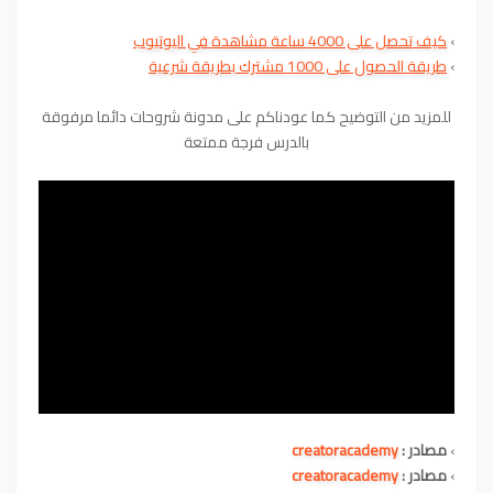
›
كيف تحصل على 4000 ساعة مشاهدة في اليوتيوب
›
طريقة الحصول على 1000 مشترك بطريقة شرعية
للمزيد من التوضيح كما عودناكم على مدونة شروحات دائما مرفوقة
بالدرس فرجة ممتعة
›
مصادر :
creatoracademy
›
مصادر :
creatoracademy