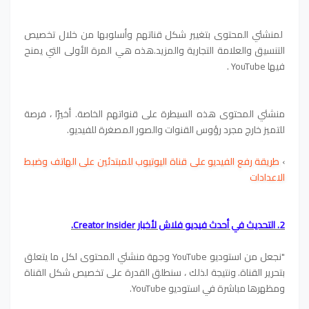
لمنشئي المحتوى بتغيير شكل قناتهم وأسلوبها من خلال تخصيص
التنسيق والعلامة التجارية والمزيد.هذه هي المرة الأولى التي يمنح
فيها YouTube .
منشئي المحتوى هذه السيطرة على قنواتهم الخاصة. أخيرًا ، فرصة
للتميز خارج مجرد رؤوس القنوات والصور المصغرة للفيديو.
›
طريقة رفع الفيديو على قناة اليوتيوب للمبتدئين على الهاتف وضبط
الاعدادات
2. التحديث في أحدث فيديو فلاش لأخبار Creator Insider.
"نجعل من استوديو YouTube وجهة منشئي المحتوى لكل ما يتعلق
بتحرير القناة. ونتيجة لذلك ، سنطلق القدرة على تخصيص شكل القناة
ومظهرها مباشرة في استوديو YouTube.