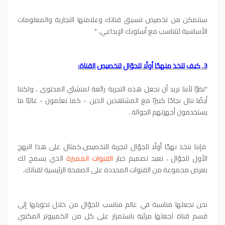
ستتمكن من تخصيص تنسيق قناتك وعلامتها التجارية والمعلومات
الأساسية لتتناسب مع أسلوبك الإبداعي. "
3. كيف تتخذ منهجًا أولًا للجوّال لتخصيص القناة:
"نظرًا لأننا نريد أن نجعل هذه التجربة رائعة لمنشئي المحتوى ، ولكننا
أيضًا ننال نجاحًا كبيرًا مع المشاهدين الذين - كما تعلمون - غالبًا ما
يستخدمون أجهزتهم الجوالة .
فإننا نتخذ نهجًا أولًا للجوّال لتجربة التخصيص.كمثال على هذا النهج
الأول للجوّال ، نعيد تصميم خيار
القنوات المميزة
الذي يسمح لك
بعرض مجموعة من القنوات المحددة على الصفحة الرئيسية لقناتك.
نحن نجعلها مناسبة في عالم مناسب للجوّال من خلال تحويلها إلى
قسم قناة لجعلها مرئية باستمرار على كل من الكمبيوتر المكتبي