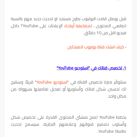
قبل يومان قامت اليوتيوب بطرح مستجد او تحديث جديد مهم بالنسبة
لصانعي المحتوى ،
لمضاعفة أرباحك
الإعلانات على YouTube؟ داخل
فيديو اقل من 10 دقائق.
›
كيف انشاء قناة يوتيوب للمبتدئين
1. تخصيص قناتك في "استوديو YouTube"
ستتوفّر ميزة تخصيص القناة في "
استوديو YouTube
" قريبًا. وستتيح
لك تحسين شكل قناتك وأسلوبها أو تعديل تفاصيلها بسهولة من
مكان واحد.
يخطط YouTube لمنح منشئي المحتوى القدرة على تخصيص شكل
وأسلوب تصميم قنواتهم وعلامتهم التجارية. سيسمح تحديث
YouTube Studio.