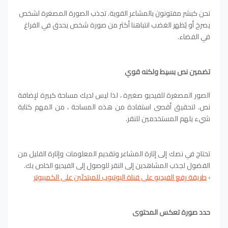
نحن كبشر مفتونون بالمشاعر القوية. تجذب الصورة المصغرة لشخص
يصرخ أو يُظهر الغضب انتباهنا أكثر من صورة شخص يحدق في الفراغ
في الفضاء.
تضمين نص بسيط ولكنه قوي
الصور المصغرة للفيديو صغيرة ، لذا ليس لديك مساحة كبيرة لإضافة
نص. لتحقيق أقصى استفادة من هذه المساحة ، من المهم كتابة
شيء يلهم المستخدمين للنقر.
تحتاج في نصك إلى إثارة المشاعر وتقديم المعلومات وإثارة القليل من
الفضول لجذب المشاهدين إلى النقر للوصول إلى الفيديو الخاص بك.
›
طريقة رفع الفيديو على قناة اليوتيوب للمبتدئين على الكمبيوتر
حدد صورة تعكس المحتوى