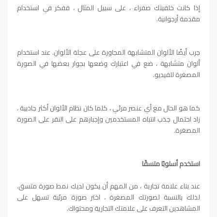
إذا كانت خلفيتك صفراء ، على سبيل المثال ، ففكر في استخدام
مقدمة أرجوانية.
جرب أيضًا الألوان المتشابهة المجاورة على عجلة الألوان. عند استخدام
ألوان متشابهة ، ضع في اعتبارك وضعها بجوار بعضها في الصورة
المصغرة للفيديو.
كما هو الحال مع أي عنصر مرئي ، كلما كان نظام الألوان أكثر جاذبية ،
زاد احتمال جذب انتباه المستخدمين وإجبارهم على النقر على الصورة
المصغرة.
استخدم أسلوبًا متسقًا
عند بناء علامة تجارية ، من المهم أن يكون لديك نمط صورة متسق.
لذلك بالنسبة لصورتك المصغرة ، اختر صورة مرئية تسهل على
المشاهدين التعرف على علامتك التجارية ومحتواك.