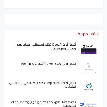
حلقات مهمة
أفضل أداة DeepAI ذكاء الاصطناعي مولد صور
وفيديو وموسيقى
أفضل بديل Venice.AI لـ ChatGPT و Gemini؟
افضل أداة Perplexity AI ذكاء الاصطناعي الإجابة على
امتحانات
DeepSeek تطلق إصدار جديد و قوي وهكذا يمكنك
استعماله