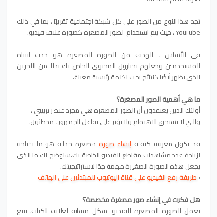
تجد هذا النوع من الصور على كل شبكة اجتماعية تقريبًا ، بما في ذلك
YouTube ، حيث يتم استخدام الصور المصغرة كصورة غلاف فيديو.
في الأساس ، اله
دف من الصورة المصغرة هو جذب انتباه
المستخدمين وجعلهم يختارون المحتوى الخاص بك بدلاً من الآخرين
الذي يظهر أيضًا كنتائج بحث لكلمة رئيسية معينة.
ما هي أهمية الصور المصغرة؟
أولئك الذين يعتقدون أن الصور المصغرة هي مجرد عنصر تزييني ،
والتي لا تستحق الاهتمام ولا تؤثر على تفاعل الجمهور ، مخطئون.
قد تكون معرفة كيفية
إنشاء صورة
مصغرة جذابة هو ما تحتاجه
لزيادة عدد مشاهدات مقاطع الفيديو الخاصة بك.سنوضح لك ما الذي
يجعل هذه الصورة الصغيرة مهمة جدًا لاستراتيجيتك.
›
طريقة رفع الفيديو على قناة اليوتيوب للمبتدئين على الهاتف
هل فكرت في إنشاء صور مصغرة مخصصة؟
تعمل الصورة المصغرة للفيديو بشكل مشابه لغلاف الكتاب. تبيع