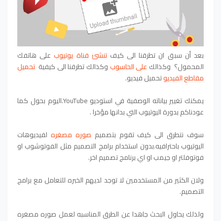
بعد أن سبق ان تطرقنا الى كيف
تنشئ قناة يوتيوب
على هاتفك
المحمول؟ وكذالك
على الحاسوب
وكذالك تطرقنا الى كيفية
تحميل
مقاطع الفيديو
تحميل فيديو.
يمكنك تغيير بياناته الوصفية في استوديو YouTube.اليوم بحول كما
عودناكم بدورة اليوتيوب التي بدانها مؤخرا .
سوف نتطرق الى كيف تقوم بتصميم
صوره مصغره
لفيديوهات
اليوتيوب باحترافيه.
بدون استخدام برامج التصميم مثل الفوتوشوب او
فوتوفلتر او جيمب او اي برنامج تصميم اخر.
ولان الكثير من المستخدمين لا توجد لديهم الخبره للتعامل مع برامج
التصميم.
ولذلك يحاول البحث جاهدا عن الطرق المناسبه لعمل صوره مصغره