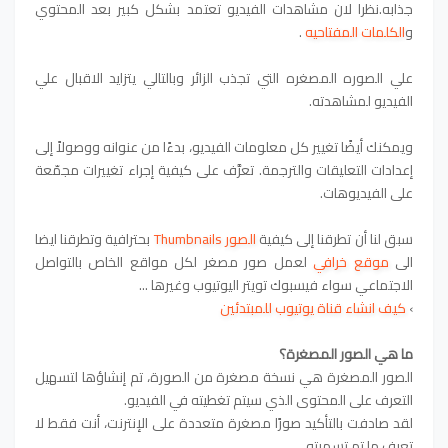
جذابه.نظرا لان مشاهدات الفيديو تعتمد بشكل كبير بعد المحتوي
و
الكلمات المفتاحيه
.
علي الصوره المصغره التي تجذب الزائر وبالتالي يتزايد الاقبال علي
الفيديو لمشاهدته.
ويمكنك أيضًا تغيير كل معلومات الفيديو، بدءًا من عنوانه ووصولاً إلى
إعدادات التعليقات والترجمة.
تعرَّف على كيفية إجراء تغييرات مجمّعة
على الفيديوهات.
سبق لنا أن تطرقنا إلى كيفية
الصور Thumbnails
بحترافية وتطرقنا ايضا
الى
موقع خرافي
لعمل صور مصغر لكل مواقع الخاص بالتواصل
الاجتماعي سواء فيسبوك تويتر اليوتيوب وغيرها ...
›
كيف انشاء قناة يوتيوب للمبتدئين
ما هي الصور المصغرة؟
الصور المصغرة هي نسخة مصغرة من الصورة، تم إنشاؤها لتسهيل
التعرف على المحتوى الذي سيتم تغطيته في الفيديو.
لقد صادفت بالتأكيد صورًا مصغرة متعددة على الإنترنت، أنت فقط لا
تعرف ما تم تسميته.