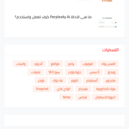
ما هي الاداة Perplexity AI كيف تعمل واستخدم؟
التسميات
الفيس بوك
اليوتيوب
برامج
مواقع
أندرويد
واتساب
ويندوز
أدسنس
دورة بلوجر
سيو SEO
ايميلات
هاردوير
أنستغرام
التويتر
تيك توك
بلوجر
بنوك الالكترونية
تيليجرام
الواي فاي
Snapchat
اجهزة الاستقبال
لينكس
Yahoo