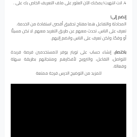
4. انت انتهيت! يمكنك الآن العثور على ملف التعريف الخاص بك على .
إنضم إلى!
المحادثة والتفاعل هما مفتاح تحقيق أقصى استفادة من الخدمة.
تعرف على الناس. تحدث معهم عن طريق التغريد معهم. لا تكن مسيئًا
أو وقحًا، ولكن تعرف على الناس وانضم إليهم.
باختصار،
إنشاء حساب على تويتر يوفر للمستخدمين فرصة فريدة
للتواصل، التفاعل، والترويج لأفكارهم ومنتجاتهم بطريقة سهلة
وفعالة.
للمزيد من التوضيح الدرس فرجة ممتعة