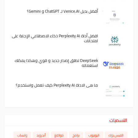
أفضل بديل Venice.AI لـ ChatGPT و Gemini؟
افضل أداة Perplexity AI ذكاء الاصطناعي الإجابة على
امتحانات
DeepSeek تطلق إصدار جديد و قوي وهكذا يمكنك
استعماله
ما هي الاداة Perplexity AI كيف تعمل واستخدم؟
التسميات
الفيس بوك
اليوتيوب
برامج
مواقع
أندرويد
واتساب