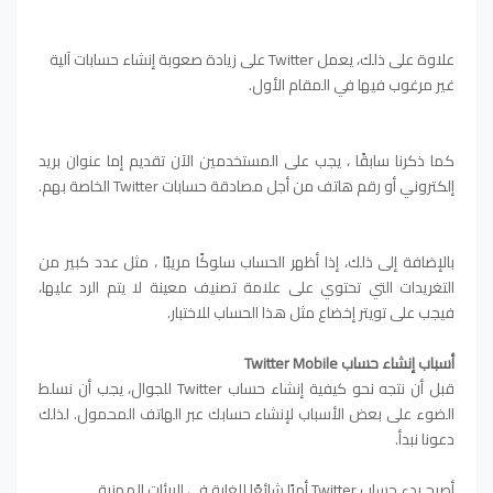
علاوة على ذلك، يعمل Twitter على زيادة صعوبة إنشاء حسابات آلية
غير مرغوب فيها في المقام الأول.
كما ذكرنا سابقًا ، يجب على المستخدمين الآن تقديم إما عنوان بريد
إلكتروني أو رقم هاتف من أجل مصادقة حسابات Twitter الخاصة بهم.
بالإضافة إلى ذلك، إذا أظهر الحساب سلوكًا مريبًا ، مثل عدد كبير من
التغريدات التي تحتوي على علامة تصنيف معينة لا يتم الرد عليها،
فيجب على تويتر إخضاع مثل هذا الحساب للاختبار.
أسباب إنشاء حساب Twitter Mobile
قبل أن نتجه نحو كيفية إنشاء حساب Twitter للجوال، يجب أن نسلط
الضوء على بعض الأسباب لإنشاء حسابك عبر الهاتف المحمول. لذلك
دعونا نبدأ.
أصبح بدء حساب Twitter أمرًا شائعًا للغاية في البيئات المهنية.