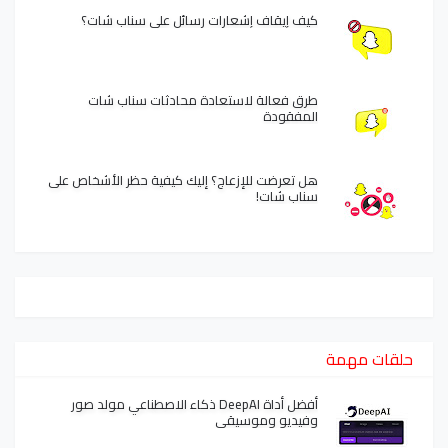
كيف إيقاف إشعارات رسائل على سناب شات؟
طرق فعالة لاستعادة محادثات سناب شات
المفقودة
هل تعرضت للإزعاج؟ إليك كيفية حظر الأشخاص على
سناب شات!
حلقات مهمة
أفضل أداة DeepAI ذكاء الاصطناعي مولد صور
وفيديو وموسيقى