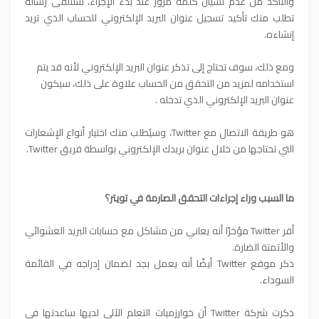
والتأكد من عدم نسيان كلمة مرور
عند بدء الإجراء، ستتلقى رسالة
تطلب منك تأكيد تسجيل عنوان البريد الإلكتروني للحساب الذي تريد
إنشاءه.
ومع ذلك، سوف تحتاج إلى تذكر عنوان البريد الإلكتروني لأنه قد يتم
استخدامه لمزيد من التحقق من الحساب
علاوة على ذلك، سيكون
عنوان البريد الإلكتروني الذي تدخله .
هو طريقة الاتصال مع Twitter، وسيُطلب منك اختيار أنواع الإشعارات
التي تحتاجها من خلال عنوان بريدك الإلكتروني بواسطة فريق Twitter.
ما السبب وراء إجراءات التحقق الصارمة في تويتر؟
أقر Twitter مؤخرًا أنه يعاني من مشاكل مع حسابات البريد العشوائي
والأتمتة الضارة.
ذكر موقع Twitter أيضًا أنه يعمل بجد لضمان إدراجه في القائمة
السوداء.
ذكرت شركة Twitter أن خوارزميات التعلم الآلي لديها ساعدتها في