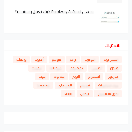
ما هي الاداة Perplexity AI كيف تعمل واستخدم؟
التسميات
الفيس بوك
اليوتيوب
برامج
مواقع
أندرويد
واتساب
ويندوز
أدسنس
دورة بلوجر
سيو SEO
ايميلات
هاردوير
أنستغرام
التويتر
تيك توك
بلوجر
بنوك الالكترونية
تيليجرام
الواي فاي
Snapchat
اجهزة الاستقبال
لينكس
Yahoo