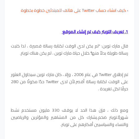
›
كيف انشاء حساب Twitter على هاتف للمبتدئين خطوة بخطوة
1. تعريف التويتر كيف تم إنشاء الموقع
قال مارك توين: "لم يكن لدي الوقت لكتابة رسالة قصيرة ، لذا كتبت
رسالة طويلة بدلاً منها".خلال حياة مارك توين ، لم يكن هناك تويتر.
تم إطلاق Twitter في عام 2006 ، وإلا ، كان مارك توين سيحاول العثور
على الوقت لكتابة رسالة أقصر.لأن لدى Twitter حدًا مكونًا من 280
حرفًا لكل تغريدة .
ومع ذلك ، فإن هذا الحد لا يوقف 330 مليون مستخدم نشط
شهريًا.تويتر ضخم.يشارك كل من المشاهير والمؤثرين والرياضيين
والنساء والسياسيين أفكارهم على تويتر.