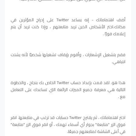
أضف اهتماماتك - إنه يساعد Twitter على إدراج المؤثرين في
مكانك.اختر الأشخاص الذين تريد متابعتهم ، وإذا كنت تريد أن يتم
إعلامك فورًا .
فقم بتشغيل الإشعارات ، وأقوم بإيقاف تشغيلها شخصيًا لأنه يشتت
انتباهي.
هذا هو. لقد قمت بإعداد حساب Twitter الخاص بك بنجاح ، والخطوة
التالية هي معرفة جميع الميزات الرائعة التي تساعدك على التعامل
مع .
اختر اهتماماتك ، ثم يقترح Twitter حسابات قد ترغب في متابعتها. انقر
فوق الزر "متابعة" بجوار أي أسماء تهمك ، أو انقر فوق الزر "متابعة"
في أعلى الشاشة لمتابعتهم جميعًا.