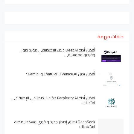
حلقات مهمة
أفضل أداة DeepAI ذكاء الاصطناعي مولد صور
وفيديو وموسيقى
أفضل بديل Venice.AI لـ ChatGPT و Gemini؟
افضل أداة Perplexity AI ذكاء الاصطناعي الإجابة على
امتحانات
DeepSeek تطلق إصدار جديد و قوي وهكذا يمكنك
استعماله