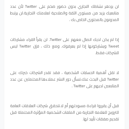
لن يزدهر نشاطك التجاري بدون حضور ضخم على Twitter لأن عدد
متابعيك يزيد من مستوى الثقة والصلاحية لعلامتك التجارية.لن يرتبط
المدونون بالمحتوى الخاص بك .
إذا لم يكن لديك اتصال معهم على Twitter. لن يقرأ القراء مشاركات
Tweet ويشاركونها إذا لم يعرفوك. ومع ذلك ، فإن Twitter ليس
للشركات فقط.
لا تقل أهمية الحسابات الشخصية ، فقد تقدر الشركات خبرتك على
Twitter قبل البحث عنك.تسأل دور النشر عملاءها المحتملين عن عدد
المتابعين لديهم على Twitter .
قبل أن يقرروا قراءة مسودتهم أم لا.تتحقق شركات العلاقات العامة
للترويج للعلامة التجارية من الملفات الشخصية المؤثرة المحتملة قبل
تقديم صفقات تأييد لها.