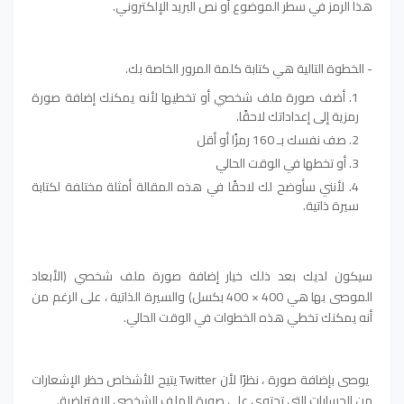
هذا الرمز في سطر الموضوع أو نص البريد الإلكتروني.
- الخطوة التالية هي كتابة كلمة المرور الخاصة بك.
أضف صورة ملف شخصي أو تخطيها لأنه يمكنك إضافة صورة
رمزية إلى إعداداتك لاحقًا.
صف نفسك بـ 160 رمزًا أو أقل
أو تخطها في الوقت الحالي
لأنني سأوضح لك لاحقًا في هذه المقالة أمثلة مختلفة لكتابة
سيرة ذاتية.
سيكون لديك بعد ذلك خيار إضافة صورة ملف شخصي (الأبعاد
الموصى بها هي 400 × 400 بكسل) والسيرة الذاتية ، على الرغم من
أنه يمكنك تخطي هذه الخطوات في الوقت الحالي.
يوصى بإضافة صورة ، نظرًا لأن Twitter يتيح للأشخاص حظر الإشعارات
من الحسابات التي تحتوي على صورة الملف الشخصي الافتراضية.