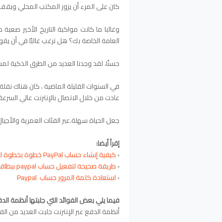
كان على المرء أن يزور المكتب المحلي ويقف ف
وغالبا ما كانت مواكبة التاريخ الأخير صعبة 
العامة الخاصة بك؟ هل ترغب غالبًا في أن ي
حسنًا، لقد وجدنا العديد من الطرق الذكية لم
في السنوات القليلة الماضية ، كان هناك نقل
عادت من خلال الاتصال بالإنترنت عالي السرعة 
جعل الحياة سهلة.عبر الفئات العمرية والأجيال 
إقرأ أيضا:
›
كيفية إنشاء حساب PayPal خطوة بخطوة للمبتدئين
›
طريقة صحيحة لتفعيل حساب paypal ببطاقة بايونير
›
استعادة كلمة المرور حساب Paypal
فيما يلي بعض الفوائد التي جلبتها أنظمة الدفع
أنظمة الدفع عبر الإنترنت جلبت العديد من الفو