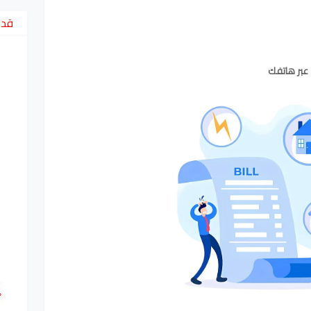
قد 
 عبر هاتفك