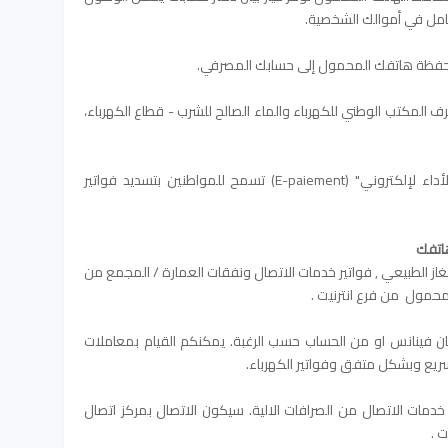
امل في أموالك الشخصية.
ن محفظة هاتفك المحمول إلى حسابك المصرفي.
لمكتب الوطني للكهرباء والماء الصالح للشرب - قطاع الكهرباء،
قام هذا المكتب بوضع خدمة إلكترونية "الأداء لإلكتروني" (E-paiement) تسمح للمواطنين بتسديد فواتير
هاتفك
 الغاز الطبيعي , فواتير خدمات الاتصال ونفقات العمارة / المجمع من
لمحمول من فرع انترنيت .
مان فينانس او من الحساب حسب الرغبة. يمكنكم القيام بمعاملات
ريع وبشكل متفق وفواتير الكهرباء.
ر خدمات الاتصال من الصرافات الالية. سيكون الاتصال بمركز اتصال
ت .