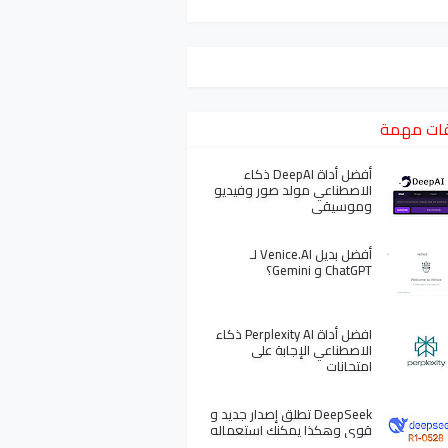
ات مهمة
أفضل أداة DeepAI ذكاء
الاصطناعي مولد صور وفيديو
وموسيقى
أفضل بديل Venice.AI لـ
ChatGPT و Gemini؟
افضل أداة Perplexity AI ذكاء
الاصطناعي الإجابة على
امتحانات
DeepSeek تطلق إصدار جديد و
قوي وهكذا يمكنك استعماله