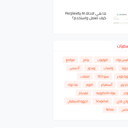
ما هي الاداة Perplexity AI
كيف تعمل واستخدم؟
سميات
فيس بوك
اليوتيوب
برامج
مواقع
درويد
واتساب
ويندوز
أدسنس
رة بلوجر
سيو SEO
ايميلات
ردوير
أنستغرام
التويتر
تيك توك
وجر
بنوك الالكترونية
تيليجرام
واي فاي
Snapchat
اجهزة الاستقبال
نكس
Yahoo