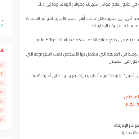
ي طابور لدفع فواتير الكهرباء وفواتير الهاتف وما إلى ذلك.
مما أدى إلى عقوبة.هل فاتتك أيام الدفع الأخيرة لفواتير الخدمات
قوم مساعدك بهذه الوظيفة؟
ساعدتك على دفع فواتير الخدمات بكفاءة باستخدام التكنولوجيا.
الت
ة نوعية في الطريقة التي يتعامل بها الأشخاص
لعبت التكنولوجيا التي
دورًا في التمكين.
ال
أن
، أصبح "الإنترنت" اليوم أسلوب حياة مع وجود تدابير أمنية كافية.
دو
ها
بل
ال
لي
 عبر الإنترنت:
ائد، منها: