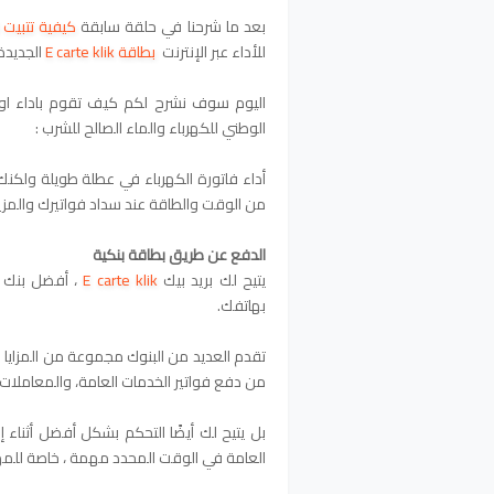
بعد ما شرحنا في حلقة سابقة
كيفية تتبيت
 
للأداء عبر الإنترنت
بطاقة E carte klik
الجديدة غير ب 25
اليوم سوف نشرح لكم كيف تقوم باداء او 
الوطني للكهرباء والماء الصالح للشرب :
أداء فاتورة الكهرباء
في عطلة طويلة ولكنك 
من الوقت والطاقة عند سداد فواتيرك والمزيد
الدفع عن طريق بطاقة بنكية
يتيح لك بريد بيك
E carte klik
بهاتفك.
تقدم العديد من البنوك مجموعة من المزايا
من دفع فواتير الخدمات العامة، والمعاملات ، 
بل يتيح لك أيضًا التحكم بشكل أفضل أثناء 
العامة في الوقت المحدد مهمة ، خاصة للمهن