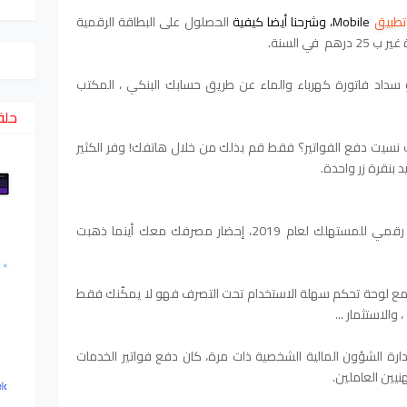
تطبيق
 Mobile
، وشرحنا أيضا كيفية 
الحصلول على البطاقة الرقمية
 درهم في السنة.
سداد فاتورة كهرباء والماء عن طريق حسابك البنكي ، المكتب
حلق
نسيت دفع الفواتير؟ فقط قم بذلك من خلال هاتفك! وفر الكثير
 بنقرة زر واحدة.
، أفضل بنك رقمي للمستهلك لعام 2019، إحضار مصرفك معك أينما ذهبت
 مع لوحة تحكم سهلة الاستخدام تحت التصرف
فهو لا يمكّنك فقط
والاستثمار ...
إدارة الشؤون المالية الشخصية ذات مرة، كان دفع فواتير الخدمات
يين العاملين.