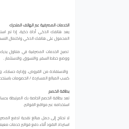
الخدمات المصرفية عبر الهاتف المتحرك
يعد هاتفك الذكي أداة ذكية، إذا تم استخ
المحمول على هاتفك الذكي واكتمال التسجي
تصبح الخدمات المصرفية في متناول يديك.إ
ووضع خطط السفر، والتسوق، والاستثمار .
والاستفادة من القروض، وإدارة حسابك، وت
كسب المبالغ المستردة / الخصومات باستخدام ال
بطاقة الخصم
تعد بطاقة الخصم الخاصة بك المرتبطة بحساب 
استخدامه عبر مواقع الفواتير.
لا تحتاج إلى حمل مبالغ نقدية لدفع المصر
استرداد النقود أثناء دفع فواتير خدمات معينة