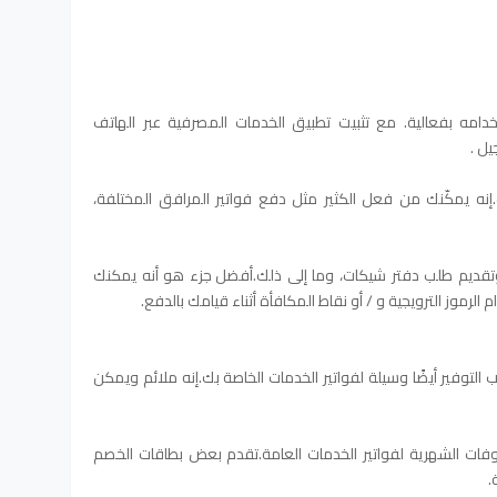
دامه بفعالية. مع تثبيت تطبيق الخدمات المصرفية عبر الهاتف
ل .
نه يمكّنك من فعل الكثير مثل دفع فواتير المرافق المختلفة،
قديم طلب دفتر شيكات، وما إلى ذلك.
أفضل جزء هو أنه يمكنك
رموز الترويجية و / أو نقاط المكافأة أثناء قيامك بالدفع.
التوفير أيضًا وسيلة لفواتير الخدمات الخاصة بك.إنه ملائم ويمكن
وفات الشهرية لفواتير الخدمات العامة.تقدم بعض بطاقات الخصم
.