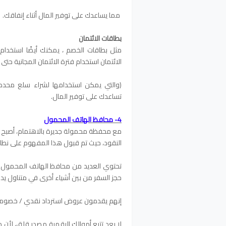
مما يساعدك على توفير المال أثناء إنفاقك.
بطاقات الائتمان
مثل بطاقات الخصم ، يمكنك أيضًا استخدام ب
الائتمان استخدام فترة الائتمان المجانية حتى 50 يومًا ، وكسب نقاط المكافأة
(والتي يمكن استخدامها لشراء سلع محددة
تساعدك على توفير المال.
4- محافظ الهاتف المحمول
مع محفظة محمولة جديرة بالاهتمام، أصبح ها
النقود، حيث تم قبول هذا المفهوم على نطاق
تحتوي العديد من محافظ الهاتف المحمول ع
حجز السفر من بين أشياء أخرى في متناول ي
إنهم يقدمون عروض استرداد نقدي / خصومات
لا يعد تتبع أموالك الرقمية مصدر قلق، لأن 