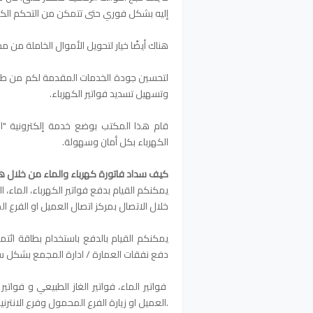
إليه بشكل فوري حتى تتمكن من التحكم الك
هناك أيضًا خيار لتحويل الأموال الخاملة م
لتحسين جودة الخدمات المقدمة لكم من طرف ا
وتسهيل تسديد فواتير الكهرباء.
الكهرباء بكل أمان وسهولة.
كيف سداد فاتورة كهرباء والماء من خلال 
​يمكنكم القيام بدفع فواتير الكهرباء، الماء،
خلال الاتصال بمركز اتصال العميل او الفرع ا
يمكنكم القيام بالدفع باستخدام بطاقة ائت
دفع نفقات العمارة / ادارة المجمع بشكل س
فواتير الماء، فواتير الغاز الطبيعي و فواتي
.العميل او زيارة الفرع المحمول وفرع الانترني