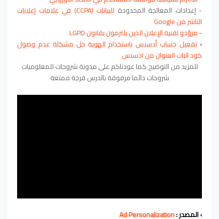
- إعدادات المعالجة المحدودة
للبيانات (CCPA) في علامات إعلانات
الناشر من Google
-
مزوّدو تقنية الإعلان الذين يلتزمون بقانون LGPD
›
تفعيل حساب أدسنس باستخدام الهوية حل مشكلة عدم وصول
كود اثبات العنوان من ادسنس
للمزيد من التوضيح كما عودناكم على مدونة شروحات للمعلوميات
شروحات دائما مرفوقة بالدرس فرجة ممتعة
›
المصدر :
Ad Personalization