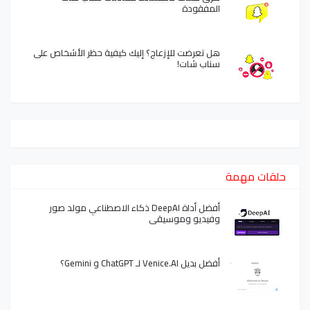
المفقودة
هل تعرضت للإزعاج؟ إليك كيفية حظر الأشخاص على
سناب شات!
حلقات مهمة
أفضل أداة DeepAI ذكاء الاصطناعي مولد صور
وفيديو وموسيقى
أفضل بديل Venice.AI لـ ChatGPT و Gemini؟