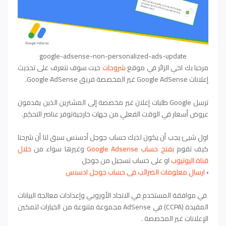
google-adsense-non-personalized-ads-update
مرحبا بك اخي الزائر في موقع
شروحات
حيت سوف نتعرف على تحديث
إعلانات Google AdSense غير المخصصة فريق Google AdSense.
ترسل Google طلبات إعلان غير مخصصة إلى المشترين الذين يقدمون
عروض أسعار في الوقت الفعلي من جهات خارجيةتوفر عناصر التحكم.
اول شيئ يجب أن يكون لذيك حساب جوجل أدسنس سبق لنا أن شرحنا
كيف تقوم
بفتح حساب Google Adsense
وغيرها سواء من
خلال
قناة اليوتيوب
او على حساب تسجيل من جوجل
›
ارسال معلومات الضرائب فى حساب جوجل ادسنس
في موافقة المستخدم في الاتحاد الأوروبي وإعدادات معالجة البيانات
المقيدة (CCPA) في AdSense مجموعة متنوعة من الخيارات لتمكين
الإعلانات غير المخصصة .