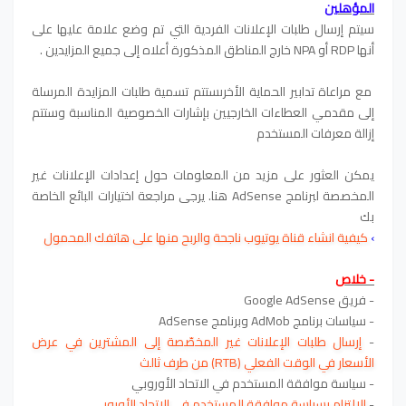
المؤهلين
سيتم إرسال طلبات الإعلانات الفردية التي تم وضع علامة عليها على
أنها RDP أو NPA خارج المناطق المذكورة أعلاه إلى جميع المزايدين .
مع مراعاة تدابير الحماية الأخرىستتم تسمية طلبات المزايدة المرسلة
إلى مقدمي العطاءات الخارجيين بإشارات الخصوصية المناسبة وستتم
إزالة معرفات المستخدم
يمكن العثور على مزيد من المعلومات حول إعدادات الإعلانات غير
المخصصة لبرنامج AdSense هنا. يرجى مراجعة اختيارات البائع الخاصة
بك
›
كيفية انشاء قناة يوتيوب ناجحة والربح منها على هاتفك المحمول
- خلاص
- فريق Google AdSense
- سياسات برنامج AdMob وبرنامج AdSense
-
إرسال طلبات الإعلانات غير المخصّصة إلى المشترين في عرض
الأسعار في الوقت الفعلي (RTB) من طرف ثالث
- سياسة موافقة المستخدم في الاتحاد الأوروبي
-
الالتزام بسياسة موافقة المستخدم في الاتحاد الأوروبي