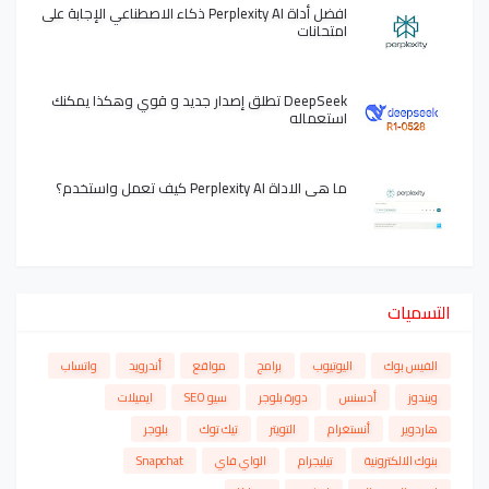
افضل أداة Perplexity AI ذكاء الاصطناعي الإجابة على
امتحانات
DeepSeek تطلق إصدار جديد و قوي وهكذا يمكنك
استعماله
ما هي الاداة Perplexity AI كيف تعمل واستخدم؟
التسميات
الفيس بوك
اليوتيوب
برامج
مواقع
أندرويد
واتساب
ويندوز
أدسنس
دورة بلوجر
سيو SEO
ايميلات
هاردوير
أنستغرام
التويتر
تيك توك
بلوجر
بنوك الالكترونية
تيليجرام
الواي فاي
Snapchat