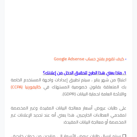
›
كيف تقوم
بفتح حساب Google Adsense
1. ماذا يعني هذا الطرح لتحقيق الدخل من إعلانك؟
اعتبارًا من شهر يناير ، سيتم تطبيق إعدادات واجهة المستخدم الخاصة
بك المتعلقة بقانون خصوصية المستهلك في
كاليفورنيا (CCPA)
واللائحة العامة لحماية البيانات (GDPR).
على طلبات عروض أسعار معالجة البيانات المقيدة وغير المخصصة
لمقدمي العطاءات الخارجيين. هذا يعني أنه عند تحديد الإعلانات غير
المخصصة أو معالجة البيانات المقيدة:
❏
سيتم إرسال طلبات عروض الأسعار إلى مزايدين من جهات خارجية ،