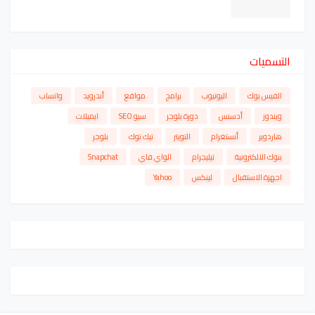
التسميات
الفيس بوك
اليوتيوب
برامج
مواقع
أندرويد
واتساب
ويندوز
أدسنس
دورة بلوجر
سيو SEO
ايميلات
هاردوير
أنستغرام
التويتر
تيك توك
بلوجر
بنوك الالكترونية
تيليجرام
الواي فاي
Snapchat
اجهزة الاستقبال
لينكس
Yahoo