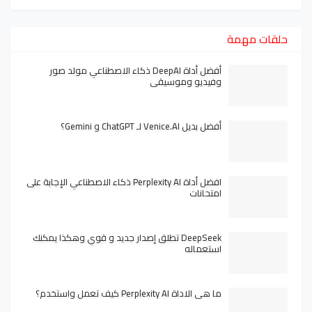
حلقات مهمة
أفضل أداة DeepAI ذكاء الاصطناعي مولد صور
وفيديو وموسيقى
أفضل بديل Venice.AI لـ ChatGPT و Gemini؟
افضل أداة Perplexity AI ذكاء الاصطناعي الإجابة على
امتحانات
DeepSeek تطلق إصدار جديد و قوي وهكذا يمكنك
استعماله
ما هي الاداة Perplexity AI كيف تعمل واستخدم؟