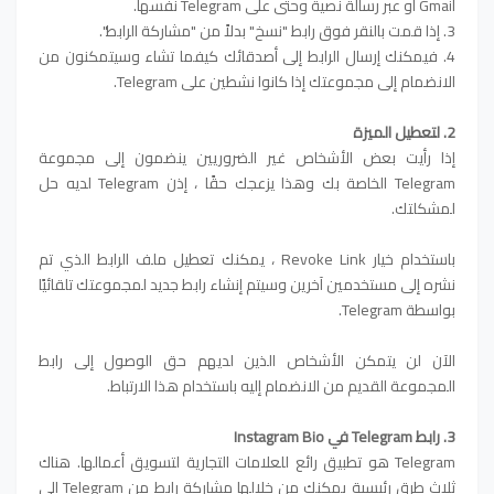
Gmail أو عبر رسالة نصية وحتى على Telegram نفسها.
3. إذا قمت بالنقر فوق رابط "نسخ" بدلاً من "مشاركة الرابط".
4. فيمكنك إرسال الرابط إلى أصدقائك كيفما تشاء وسيتمكنون من
الانضمام إلى مجموعتك إذا كانوا نشطين على Telegram.
2. لتعطيل الميزة
إذا رأيت بعض الأشخاص غير الضروريين ينضمون إلى مجموعة
Telegram الخاصة بك وهذا يزعجك حقًا ، إذن Telegram لديه حل
لمشكلتك.
باستخدام خيار Revoke Link ، يمكنك تعطيل ملف الرابط الذي تم
نشره إلى مستخدمين آخرين وسيتم إنشاء رابط جديد لمجموعتك تلقائيًا
بواسطة Telegram.
الآن لن يتمكن الأشخاص الذين لديهم حق الوصول إلى رابط
المجموعة القديم من الانضمام إليه باستخدام هذا الارتباط.
3. رابط Telegram في Instagram Bio
Telegram هو تطبيق رائع للعلامات التجارية لتسويق أعمالها. هناك
ثلاث طرق رئيسية يمكنك من خلالها مشاركة رابط من Telegram إلى