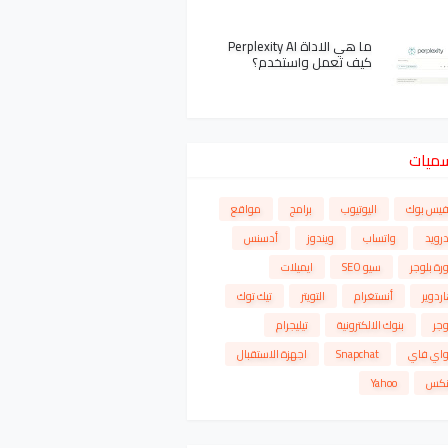
ما هي الاداة Perplexity AI
كيف تعمل واستخدم؟
سميات
فيس بوك
اليوتيوب
برامج
مواقع
درويد
واتساب
ويندوز
أدسنس
رة بلوجر
سيو SEO
ايميلات
ردوير
أنستغرام
التويتر
تيك توك
وجر
بنوك الالكترونية
تيليجرام
واي فاي
Snapchat
اجهزة الاستقبال
نكس
Yahoo