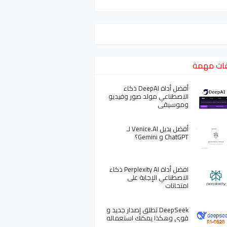
ات مهمة
أفضل أداة DeepAI ذكاء
الاصطناعي مولد صور وفيديو
وموسيقى
أفضل بديل Venice.AI لـ
ChatGPT و Gemini؟
افضل أداة Perplexity AI ذكاء
الاصطناعي الإجابة على
امتحانات
DeepSeek تطلق إصدار جديد و
قوي وهكذا يمكنك استعماله