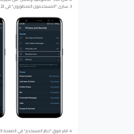
3. سترى "المستخدمون المحظورون" في الأعلى؛ اضغط عليها:
4. انقر فوق "حظر المستخدم" في الصفحة التالية واختر جهة الاتصال التي تريد حظرها.