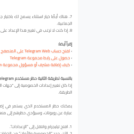
7. هناك أيضًا خيار استثناء يسمح لك باختيار 
الجماعية.
8. إذا كنت لا ترغب في تغيير هذا الإعداد على هاتفك الذكي، فهناك طريقة أخرى ستساعدك.
إقرأ أيضا:
›
لفتح حساب Telegram Web على المتصفح
›
حصول على رابط مجموعة Telegram
›
كيف إضافة مشرف أو مسؤول مجموعة Telegram
بالنسبة لطريقة الثانية حظر مستخدم Telegram
إذا كان تغيير إعدادات الخصوصية إلى "جهات الا
الطريقة.
يمكنك حظر المستخدم الذي يستمر في إضا
عبارة عن روبوتات، وسيؤدي حظرهم إلى منعهم م
1. افتح تيليجرام وانتقل إلى “الإعدادات”.
2. الآن، حدد “الخصوصية والأمان” من الخيارات.