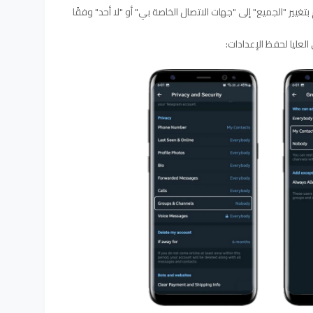
غيير "الجميع" إلى "جهات الاتصال الخاصة بي" أو "لا أحد" وفقًا