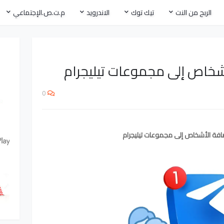
الربح من النت
تيك توك
الاندرويد
م.ت.ص.الإجتماعي
0