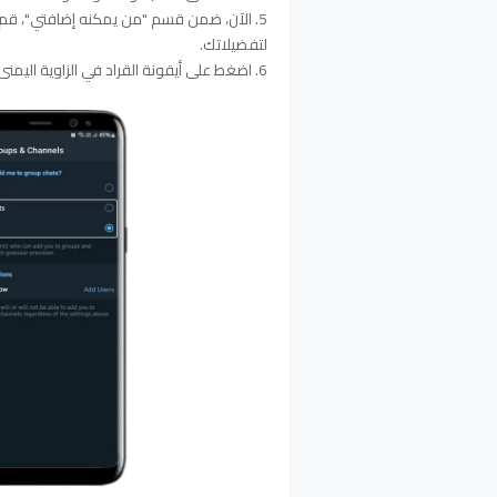
5. الآن، ضمن قسم "من يمكنه إضافتي"، قم بت
لتفضيلاتك.
6. اضغط على أيقونة القراد في الزاوية اليمنى العليا لحفظ الإعدادات: