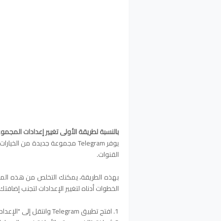
بالنسبة لطريقة الأولى تغيير إعدادات المجمو
يوفر Telegram مجموعة جديدة من
القنوات.
بهذه الطريقة، يمكنك التخلص من هذه المهمة
الخطوات أدناه لتغيير الإعدادات لتجنب إضافتك
1. افتح تطبيق Telegram وانتقل إلى "الإعدادات" من خلال النقر على قائمة الهامبرغر الموجودة على اليسار.