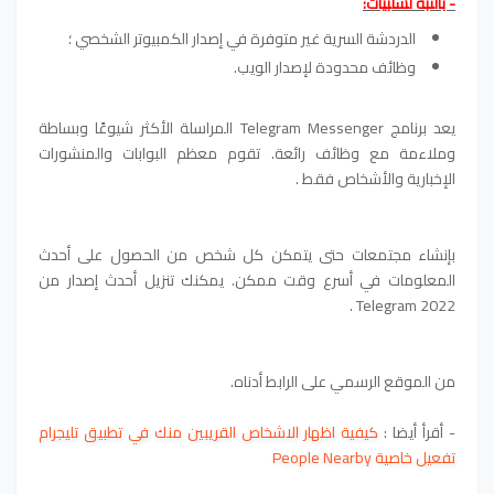
- بالنبة لسلبيات:
الدردشة السرية غير متوفرة في إصدار الكمبيوتر الشخصي ؛
وظائف محدودة لإصدار الويب.
يعد برنامج Telegram Messenger المراسلة الأكثر شيوعًا وبساطة
وملاءمة مع وظائف رائعة. تقوم معظم البوابات والمنشورات
الإخبارية والأشخاص فقط .
بإنشاء مجتمعات حتى يتمكن كل شخص من الحصول على أحدث
المعلومات في أسرع وقت ممكن. يمكنك تنزيل أحدث إصدار من
Telegram 2022 .
من الموقع الرسمي على الرابط أدناه.
- أقرأ أيضا :
كيفية اظهار الاشخاص القريبين منك في تطبيق تليجرام
تفعيل خاصية People Nearby