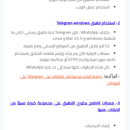
استخدام عميل الويب
2- استخدام تطبيق Telegram windows
بخلاف WhatsApp ، فإن Telegram لديه تطبيق رسمي خاص به
لأنظمة windows و Mac OS X و Linux.
لذا قم بتنزيل التطبيق من الموقع الرسمي وقم بتثبيته.
ستطلب البرقية الآن رمز بلدك ورقم هاتفك للتحقق باستخدام
كلمة مرور لمرة واحدة (OTP) أو مكالمة صوتية.
كل هذه الخطوات كلها تشبه إلى حد كبير WhatsApp.
- أقرأ أيضا :
كيفية إنشاء مجموعات وقنوات على Telegram على
الموبايل
3- مميزات البرنامج يحتوي التطبيق على مجموعة كبيرة نسبيًا من
الخيارات ، منها:
إنشاء الدردشات