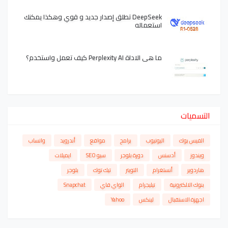
DeepSeek تطلق إصدار جديد و قوي وهكذا يمكنك
استعماله
ما هي الاداة Perplexity AI كيف تعمل واستخدم؟
التسميات
الفيس بوك
اليوتيوب
برامج
مواقع
أندرويد
واتساب
ويندوز
أدسنس
دورة بلوجر
سيو SEO
ايميلات
هاردوير
أنستغرام
التويتر
تيك توك
بلوجر
بنوك الالكترونية
تيليجرام
الواي فاي
Snapchat
اجهزة الاستقبال
لينكس
Yahoo