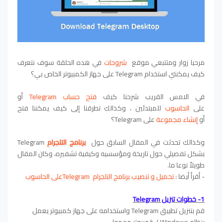
مرحبا زوار ومتتبعي موقع
شروحات
في هده الحلقة سوف نتعرف
كيف يمكنني استخدام Telegram على جهاز الكمبيوتر الخاص بي؟
في الامس القريب شرحنا كيف
فتح حساب Telegram
أو
على
الحاسوب
للمبتدئين ، وكذالك تطرقنا إلى كيف يمكننا فتح
أو
إنشاء مجموعة
على Telegram؟
وكذالك تحدثت في المقال السابق حول
برنامج التلجرام
Telegram
بشكل تفصيلي حول تاريخة ومؤسسيه وكيفية تشفيره، وكان المقال
طويلاً نوعا ما.
- أقرأ أيضا :
تحميل و تنصيب برنامج التلجرام Telegramعلى الحاسوب
1- خطوات تنزيل Telegram
قم بتنزيل تطبيق Telegram واستخدامه على جهاز كمبيوتر يعمل