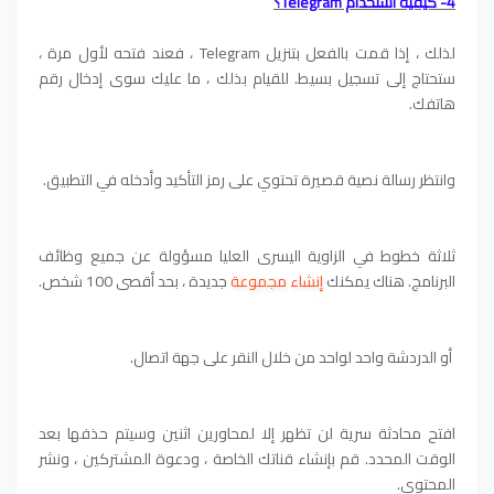
4- كيفية استخدام Telegram؟
لذلك ، إذا قمت بالفعل بتنزيل Telegram ، فعند فتحه لأول مرة ،
ستحتاج إلى تسجيل بسيط. للقيام بذلك ، ما عليك سوى إدخال رقم
هاتفك.
وانتظر رسالة نصية قصيرة تحتوي على رمز التأكيد وأدخله في التطبيق.
ثلاثة خطوط في الزاوية اليسرى العليا مسؤولة عن جميع وظائف
البرنامج. هناك يمكنك
إنشاء مجموعة
جديدة ، بحد أقصى 100 شخص.
أو الدردشة واحد لواحد من خلال النقر على جهة اتصال.
افتح محادثة سرية لن تظهر إلا لمحاورين اثنين وسيتم حذفها بعد
الوقت المحدد. قم بإنشاء قناتك الخاصة ، ودعوة المشتركين ، ونشر
المحتوى.