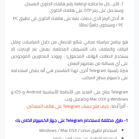
الآن ، كل ما تحتاجه لإضافة رقم هاتفك الخلوي المسجل
وستحصل على رمز OTP على هاتفك الخلوي
أدخل الرمز الذي حصلت عليه على هاتفك الخلوي في تطبيق PC
/ PC وستكون جاهزًا تمامًا.
هو برنامج مراسلة مجاني شائع للاتصال من خلال المراسلات ونقل
البيانات والملفات ذات التنسيقات المختلفة. يعمل عبر الإنترنت (لا
يستخدم اتصالات الهاتف المحمول) ، ويوحد المحاورين الموجودين
على أي مسافة من بعضهم البعض.
ميزة رئيسية Telegram أخرى لهذا الماسنجر هي أنه يمكن استخدامه
على كمبيوتر سطح المكتب.
Telegram متاح على العديد من الأنظمة الأساسية Android و iOS و
Windows و Mac OSX وكعميل ويب.
- أقرأ أيضا :
كيف فتح حساب Telegram على هاتف للمبتدئين
1- طرق مختلفة لاستخدام Telegram على جهاز الكمبيوتر الخاص بك
استخدام تطبيق Windows / Mac OSX / Linux
استخدام التطبيق من متجر الويب كروم