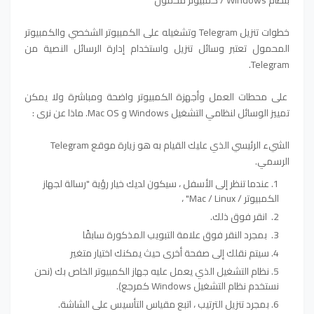
بنظام Windows / كمبيوتر محمول
خطوات تنزيل Telegram وتشغيله على الكمبيوتر الشخصي والكمبيوتر
المحمول تعتبر وسائل تنزيل واستخدام إدارة الرسائل النصية من
Telegram.
على محطات العمل وأجهزة الكمبيوتر واضحة ومباشرة ولا يمكن
تمييز الوسائل لنظامي التشغيل Windows و Mac OS. ماذا عن نرى :
الشيء الرئيسي الذي عليك القيام به هو زيارة موقع Telegram
الرسمي.
عندما تنظر إلى الأسفل ، سيكون لديك خيار رؤية "رسالة لجهاز
الكمبيوتر / Mac / Linux" ،
انقر فوق ذلك.
بمجرد النقر فوق علامة التبويب المذكورة سابقًا
سيتم نقلك إلى صفحة أخرى حيث يمكنك اختيار متغير
نظام التشغيل الذي يعمل عليه جهاز الكمبيوتر الخاص بك (نحن
نستخدم نظام التشغيل Windows كمرجع).
بمجرد تنزيل الترتيب ، اتبع مقياس التأسيس على الشاشة.