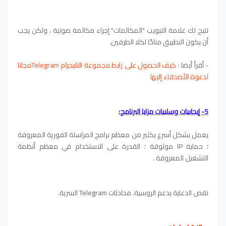
تتيح لك علامة التبويب "المكالمات" إجراء مكالمة صوتية ، ولكن يجب
أن يكون التطبيق متاحًا لكلا الطرفين.
- أقرأ أيضا :
كيف الحصول على رابط مجموعة التليجرام Telegramمجانا
لدعوة الأصدقاء إليها
5- إيجابيات وسلبيات مزايا البرنامج:
يعمل بشكل أسرع بكثير من معظم برامج المراسلة الفورية المعروفة
؛ حماية IP موثوقة ؛ القدرة على الاستخدام في معظم أنظمة
التشغيل المعروفة .
نقص الدعاية يدعم الروسية. محادثات Telegram السرية.