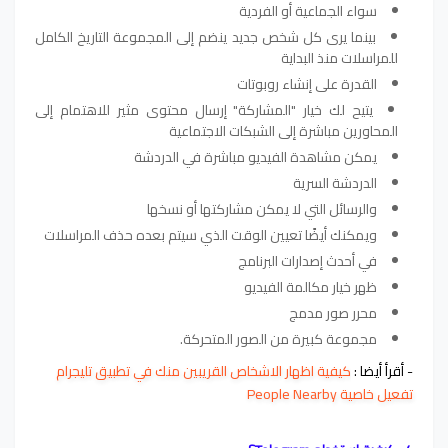
سواء الجماعية أو الفردية
بينما يرى كل شخص جديد ينضم إلى المجموعة التاريخ الكامل
للمراسلات منذ البداية
القدرة على إنشاء روبوتات
يتيح لك خيار "المشاركة" إرسال محتوى مثير للاهتمام إلى
المحاورين مباشرة إلى الشبكات الاجتماعية
يمكن مشاهدة الفيديو مباشرة في الدردشة
الدردشة السرية
والرسائل التي لا يمكن مشاركتها أو نسخها
ويمكنك أيضًا تعيين الوقت الذي سيتم بعده حذف المراسلات
في أحدث إصدارات البرنامج
ظهر خيار مكالمة الفيديو
محرر صور مدمج
مجموعة كبيرة من الصور المتحركة.
- أقرأ أيضا :
كيفية اظهار الاشخاص القريبين منك في تطبيق تليجرام
تفعيل خاصية People Nearby