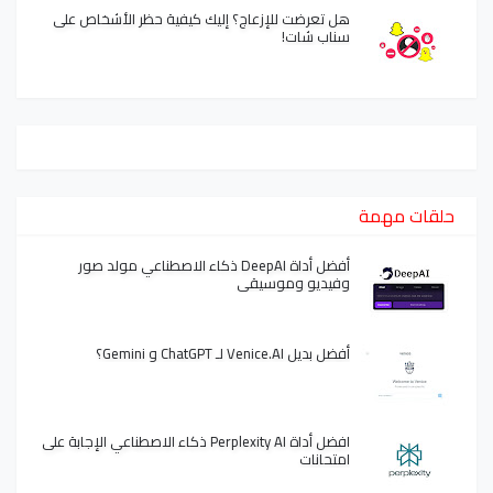
هل تعرضت للإزعاج؟ إليك كيفية حظر الأشخاص على
سناب شات!
حلقات مهمة
أفضل أداة DeepAI ذكاء الاصطناعي مولد صور
وفيديو وموسيقى
أفضل بديل Venice.AI لـ ChatGPT و Gemini؟
افضل أداة Perplexity AI ذكاء الاصطناعي الإجابة على
امتحانات